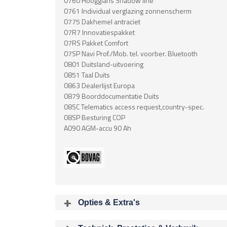
0760 Hoogglans Shadow line
0761 Individual verglazing zonnenscherm
0775 Dakhemel antraciet
07R7 Innovatiespakket
07RS Pakket Comfort
07SP Navi Prof./Mob. tel. voorber. Bluetooth
0801 Duitsland-uitvoering
0851 Taal Duits
0863 Dealerlijst Europa
0879 Boorddocumentatie Duits
08SC Telematics access request,country-spec.
08SP Besturing COP
A090 AGM-accu 90 Ah
Opties & Extra's
Uitgelichte opties