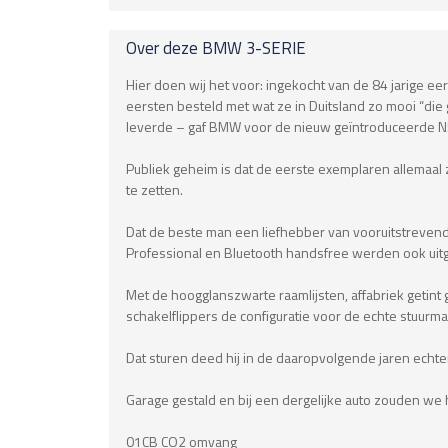
Over deze
BMW
3-SERIE
Hier doen wij het voor: ingekocht van de 84 jarige e
eersten besteld met wat ze in Duitsland zo mooi “die
leverde – gaf BMW voor de nieuw geïntroduceerde N5
Publiek geheim is dat de eerste exemplaren allemaal
te zetten.
Dat de beste man een liefhebber van vooruitstrevende 
Professional en Bluetooth handsfree werden ook uitge
Met de hoogglanszwarte raamlijsten, affabriek getint
schakelflippers de configuratie voor de echte stuurma
Dat sturen deed hij in de daaropvolgende jaren echter
Garage gestald en bij een dergelijke auto zouden we
01CB CO2 omvang