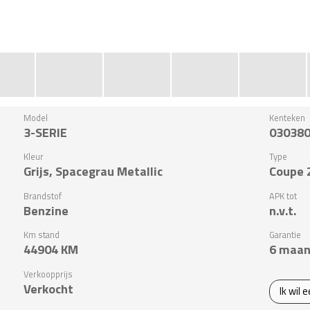
Model
Kenteken
3-SERIE
03038
Kleur
Type
Grijs, Spacegrau Metallic
Coupe 
Brandstof
APK tot
Benzine
n.v.t.
Km stand
Garantie
44904
KM
6 maan
Verkoopprijs
Verkocht
Ik wil 