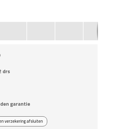
0
2 drs
den garantie
een verzekering afsluiten