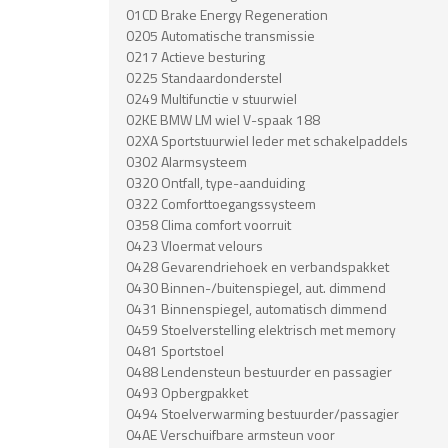
01CD Brake Energy Regeneration
0205 Automatische transmissie
0217 Actieve besturing
0225 Standaardonderstel
0249 Multifunctie v stuurwiel
02KE BMW LM wiel V-spaak 188
02XA Sportstuurwiel leder met schakelpaddels
0302 Alarmsysteem
0320 Ontfall, type-aanduiding
0322 Comforttoegangssysteem
0358 Clima comfort voorruit
0423 Vloermat velours
0428 Gevarendriehoek en verbandspakket
0430 Binnen-/buitenspiegel, aut. dimmend
0431 Binnenspiegel, automatisch dimmend
0459 Stoelverstelling elektrisch met memory
0481 Sportstoel
0488 Lendensteun bestuurder en passagier
0493 Opbergpakket
0494 Stoelverwarming bestuurder/passagier
04AE Verschuifbare armsteun voor