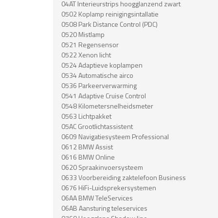
04AT Interieurstrips hoogglanzend zwart
0502 Koplamp reinigingsintallatie
0508 Park Distance Control (PDC)
0520 Mistlamp
0521 Regensensor
0522 Xenon licht
0524 Adaptieve koplampen
0534 Automatische airco
0536 Parkeerverwarming
0541 Adaptive Cruise Control
0548 Kilometersnelheidsmeter
0563 Lichtpakket
05AC Grootlichtassistent
0609 Navigatiesysteem Professional
0612 BMW Assist
0616 BMW Online
0620 Spraakinvoersysteem
0633 Voorbereiding zaktelefoon Business
0676 HiFi-Luidsprekersystemen
06AA BMW TeleServices
06AB Aansturing teleservices