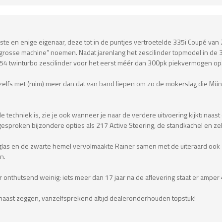
erste en enige eigenaar, deze tot in de puntjes vertroetelde 335i Coupé va
 grosse machine” noemen. Nadat jarenlang het zescilinder topmodel in de 3 
4 twinturbo zescilinder voor het eerst méér dan 300pk piekvermogen op
 zelfs met (ruim) meer dan dat van band liepen om zo de mokerslag die Mü
techniek is, zie je ook wanneer je naar de verdere uitvoering kijkt: naast
sproken bijzondere opties als 217 Active Steering, de standkachel en zel
 glas en de zwarte hemel vervolmaakte Rainer samen met de uiteraard ook 
n.
 onthutsend weinig: iets meer dan 17 jaar na de aflevering staat er amper 
 haast zeggen, vanzelfsprekend altijd dealeronderhouden topstuk!