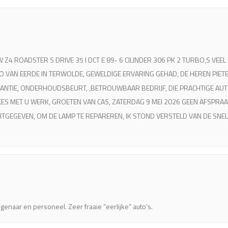
 Z4 ROADSTER S DRIVE 35 I DCT E 89- 6 CILINDER 306 PK 2 TURBO,S VEE
UTO VAN EERDE IN TERWOLDE, GEWELDIGE ERVARING GEHAD, DE HEREN PIET
RANTIE, ONDERHOUDSBEURT, ,BETROUWBAAR BEDRIJF, DIE PRACHTIGE AUTO,
UCCES MET U WERK, GROETEN VAN CAS, ZATERDAG 9 MEI 2026 GEEN AFSPR
TGEGEVEN, OM DE LAMP TE REPAREREN, IK STOND VERSTELD VAN DE SNE
genaar en personeel. Zeer fraaie “eerlijke” auto’s.