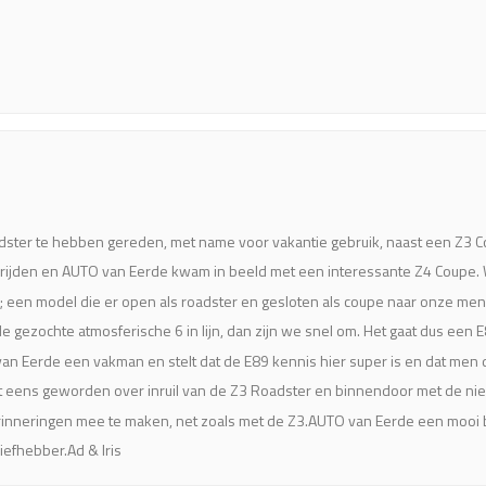
ster te hebben gereden, met name voor vakantie gebruik, naast een Z3 Co
ijden en AUTO van Eerde kwam in beeld met een interessante Z4 Coupe. We
een model die er open als roadster en gesloten als coupe naar onze mening 
 de gezochte atmosferische 6 in lijn, dan zijn we snel om. Het gaat dus e
an Eerde een vakman en stelt dat de E89 kennis hier super is en dat men 
 eens geworden over inruil van de Z3 Roadster en binnendoor met de nieu
rinneringen mee te maken, net zoals met de Z3.AUTO van Eerde een mooi b
iefhebber.Ad & Iris