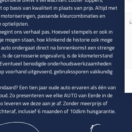
 op basis van kwaliteit in plaats van prijs. Altijd met
 motoriseringen, passende kleurcombinaties en
Zeer vriendelijke en deskundige
 optielijsten.
eigenaar en personeel. Zeer fraaie “eerlijke” auto’s.
begint ons verhaal pas. Hoeveel stempels er ook in
je mogen staan, hoe klinkend de historie ook moge
ke auto ondergaat direct na binnenkomst een strenge
. Is de carrosserie ongevalvrij, is de kilometerstand
? Eventueel benodigde onderhoudswerkzaamheden
p voorhand uitgevoerd, gebruikssporen vakkundig
.
ndaard? Een tien jaar oude auto ervaren als één van
 oud. Zo presenteren we elke AUTO van Eerde in de
zo leveren we deze aan je af. Zonder meerprijs of
chteraf, inclusief 6 maanden of 10dkm huisgarantie.