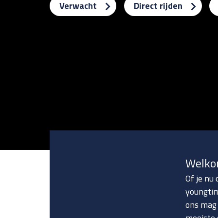
Verwacht
Direct rijden
Welko
Of je nu
youngtim
ons mag 
mooiste 