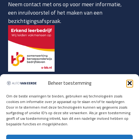
Neem contact met ons op voor meer informatie,
een inruilvoorstel of het maken van een
bezichtigingsafspraak.
Beheer toestemming
Home
Klantenreviews
Om de beste ervaringen te bieden, gebruiken wij technologieën zoals
Rijplezier
Verkocht
cookies om informatie over je apparaat op te slaan en/of te raadplegen.
Door in te stemmen met deze technologieën kunnen wij gegevens zoals
Lease
Nieuws
surfgedrag of unieke ID's op deze site verwerken. Als je geen toestemming
geeft of uw toestemming intrekt, kan dit een nadelige invloed hebben op
Aanbod
Over ons
bepaalde functies en mogelijkheden.
Inruil
Vacatures