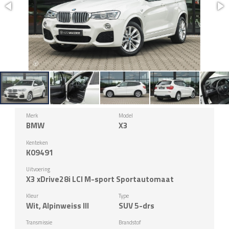
Merk
Model
BMW
X3
Kenteken
K09491
Uitvoering
X3 xDrive28i LCI M-sport Sportautomaat
Kleur
Type
Wit, Alpinweiss III
SUV 5-drs
Transmissie
Brandstof