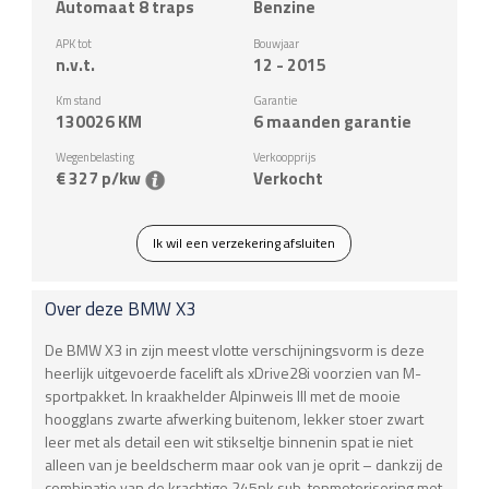
Automaat 8 traps
Benzine
APK tot
Bouwjaar
n.v.t.
12 - 2015
Km stand
Garantie
130026
KM
6 maanden garantie
Wegenbelasting
Verkoopprijs
€ 327 p/kw
Verkocht
Ik wil een verzekering afsluiten
Over deze
BMW
X3
De BMW X3 in zijn meest vlotte verschijningsvorm is deze
heerlijk uitgevoerde facelift als xDrive28i voorzien van M-
sportpakket. In kraakhelder Alpinweis III met de mooie
hoogglans zwarte afwerking buitenom, lekker stoer zwart
leer met als detail een wit stikseltje binnenin spat ie niet
alleen van je beeldscherm maar ook van je oprit – dankzij de
combinatie van de krachtige 245pk sub-topmotorisering met