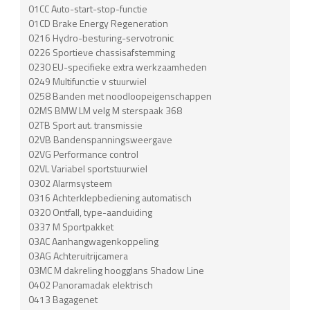
01CC Auto-start-stop-functie
01CD Brake Energy Regeneration
0216 Hydro-besturing-servotronic
0226 Sportieve chassisafstemming
0230 EU-specifieke extra werkzaamheden
0249 Multifunctie v stuurwiel
0258 Banden met noodloopeigenschappen
02MS BMW LM velg M sterspaak 368
02TB Sport aut. transmissie
02VB Bandenspanningsweergave
02VG Performance control
02VL Variabel sportstuurwiel
0302 Alarmsysteem
0316 Achterklepbediening automatisch
0320 Ontfall, type-aanduiding
0337 M Sportpakket
03AC Aanhangwagenkoppeling
03AG Achteruitrijcamera
03MC M dakreling hoogglans Shadow Line
0402 Panoramadak elektrisch
0413 Bagagenet