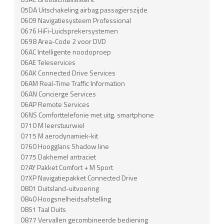
05DA Uitschakeling airbag passagierszijde
0609 Navigatiesysteem Professional
0676 HiFi-Luidsprekersystemen
0698 Area-Code 2 voor DVD
06AC Intelligente noodoproep
06AE Teleservices
06AK Connected Drive Services
06AM Real-Time Traffic Information
06AN Concierge Services
06AP Remote Services
06NS Comforttelefonie met uitg. smartphone
0710 M leerstuurwiel
0715 M aerodynamiek-kit
0760 Hoogglans Shadow line
0775 Dakhemel antraciet
07AY Pakket Comfort + M Sport
07XP Navigatiepakket Connected Drive
0801 Duitsland-uitvoering
0840 Hoogsnelheidsafstelling
0851 Taal Duits
0877 Vervallen gecombineerde bediening