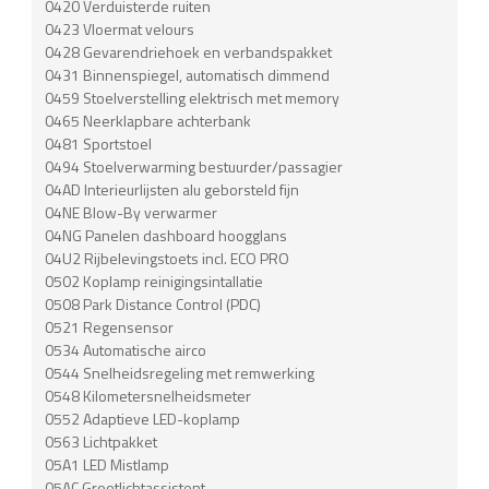
0420 Verduisterde ruiten
0423 Vloermat velours
0428 Gevarendriehoek en verbandspakket
0431 Binnenspiegel, automatisch dimmend
0459 Stoelverstelling elektrisch met memory
0465 Neerklapbare achterbank
0481 Sportstoel
0494 Stoelverwarming bestuurder/passagier
04AD Interieurlijsten alu geborsteld fijn
04NE Blow-By verwarmer
04NG Panelen dashboard hoogglans
04U2 Rijbelevingstoets incl. ECO PRO
0502 Koplamp reinigingsintallatie
0508 Park Distance Control (PDC)
0521 Regensensor
0534 Automatische airco
0544 Snelheidsregeling met remwerking
0548 Kilometersnelheidsmeter
0552 Adaptieve LED-koplamp
0563 Lichtpakket
05A1 LED Mistlamp
05AC Grootlichtassistent