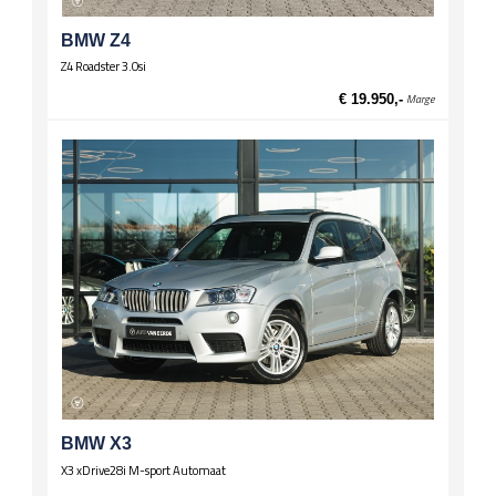
Spiegels
BMW Z4
El. verstelbare spiegels, verwarmd
Z4 Roadster 3.0si
Wielen
€ 19.950,-
Marge
Lichtmetalen velgen 17 inch
BMW X3
X3 xDrive28i M-sport Automaat