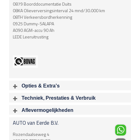
0879 Boorddocumentatie Duits
08KA Olieverversingsinterval 24 mnd/30.000 km
08TH Verkeersbordherkenning
0925 Dummy-SALAPA
A090 AGM-accu 90 Ah
LEDE Leeruitrusting
Opties & Extra's
Uitgelichte opties
Techniek, Prestaties & Verbruik
Extra's
Aantal cylinders
Motorinhoud
Aflevermogelijkheden
Achteropkomend verkeer waarschuwing
4
1997 cc
Bij aflevering van uw voertuig kunt u kiezen voor één van de
Audioinstallatie met CD-speler
AUTO van Eerde B.V.
onderstaande
optionele
pakketten.
Vermogen
Acceleratietijd 0-100
Bots herkenning en activatie
180 kW / 245 pk
6.50 sec
Brake Assist System
€
Rozendaalseweg 4
Connected services
Acceleratietijd 80-120
Topsnelheid