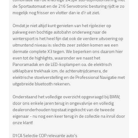
de Sportautomaat en de 216 Servotronic besturing rijdt ie zo
mogelijk nog frisser en vlotter dan ie d’r uit ziet.
Omdat je niet altijd kunt genieten van het rijplezier op
pakweg een bochtige autobahn onderweg naar de
wintersport is het heel fijn dat ook de verdere uitvoering op
uitmuntend niveau is: slechts zeer zelden komen we een
dermate complete X3 tegen. We beperken ons daarom hier
even tot de highlights, waaronder we naast het
Panoramadak en de LED-koplampen oa. de elektrisch
uitklapbare trekhaak icm. de achteruitrijdcamera, de
elektrische stoelverstelling en de Professional Navigatie met
uitgebreide bluetooth rekenen.
Onderstaand het volledige overzicht opgevraagd bij BMW,
door ons enkele jaren terug in ongevalvrije en volledig
dealeronderhouden topstaat ingekocht van de tweede
eigenaar - nu nog een keer terug in de collectie na inruil door
onze klant!
01CA Selectie COP relevante auto's