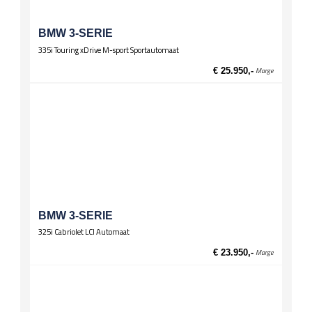
Zittingen
Stoelverwarming voor
BMW 3-SERIE
335i Touring xDrive M-sport Sportautomaat
€ 25.950,-
Marge
BMW 3-SERIE
325i Cabriolet LCI Automaat
€ 23.950,-
Marge