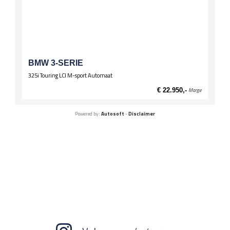
BMW 3-SERIE
325i Touring LCI M-sport Automaat
€ 22.950,-
Marge
Powered by:
Autosoft
-
Disclaimer