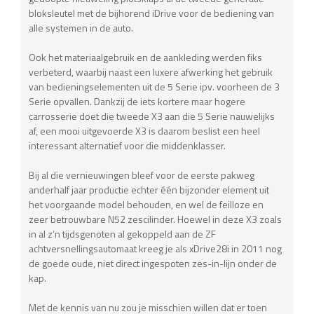
bloksleutel met de bijhorend iDrive voor de bediening van
alle systemen in de auto.
Ook het materiaalgebruik en de aankleding werden fiks
verbeterd, waarbij naast een luxere afwerking het gebruik
van bedieningselementen uit de 5 Serie ipv. voorheen de 3
Serie opvallen. Dankzij de iets kortere maar hogere
carrosserie doet die tweede X3 aan die 5 Serie nauwelijks
af, een mooi uitgevoerde X3 is daarom beslist een heel
interessant alternatief voor die middenklasser.
Bij al die vernieuwingen bleef voor de eerste pakweg
anderhalf jaar productie echter één bijzonder element uit
het voorgaande model behouden, en wel de feilloze en
zeer betrouwbare N52 zescilinder. Hoewel in deze X3 zoals
in al z’n tijdsgenoten al gekoppeld aan de ZF
achtversnellingsautomaat kreeg je als xDrive28i in 2011 nog
de goede oude, niet direct ingespoten zes-in-lijn onder de
kap.
Met de kennis van nu zou je misschien willen dat er toen