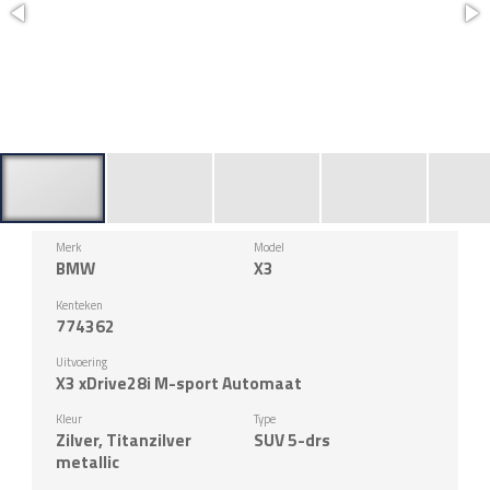
Merk
Model
BMW
X3
Kenteken
774362
Uitvoering
X3 xDrive28i M-sport Automaat
Kleur
Type
Zilver, Titanzilver
SUV 5-drs
metallic