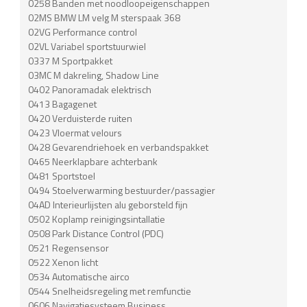
0258 Banden met noodloopeigenschappen
02MS BMW LM velg M sterspaak 368
02VG Performance control
02VL Variabel sportstuurwiel
0337 M Sportpakket
03MC M dakreling, Shadow Line
0402 Panoramadak elektrisch
0413 Bagagenet
0420 Verduisterde ruiten
0423 Vloermat velours
0428 Gevarendriehoek en verbandspakket
0465 Neerklapbare achterbank
0481 Sportstoel
0494 Stoelverwarming bestuurder/passagier
04AD Interieurlijsten alu geborsteld fijn
0502 Koplamp reinigingsintallatie
0508 Park Distance Control (PDC)
0521 Regensensor
0522 Xenon licht
0534 Automatische airco
0544 Snelheidsregeling met remfunctie
0606 Navigatiesysteem Business