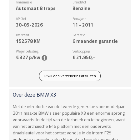
Transmissie
Brandstof
Automaat 8 traps
Benzine
APK tot
Bouwjaar
30-05-2026
11 - 2011
Km stand
Garantie
152578
KM
6 maanden garantie
Wegenbelasting
Verkoopprijs
€ 327 p/kw
€ 21.950,-
Ik wil een verzekering afsluiten
Over deze
BMW
X3
Met de introductie van de tweede generatie voor modeljaar
2011 maakte BMW’s zeer populaire X3 een enorme sprong
voorwaarts. In de tijd van de techniek om te beginnen, want
van het archaïsche E46 platform met een ouderwets
draaisleutel voor het contact vond je in de intern F25
gedoopte nieuweling plotsklaps al de tweede generatie