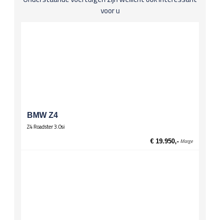
Lederen bekleding
voor u
Koplichten / Verlichting
Bi-xenon-koplampen
Koplampwissers
Mistlampen
Leuningen
Middenarmsteun achter
Middenarmsteun voor
Onderstel
BMW Z4
Stuurbekrachtiging, snelheidsafhankelijk
Z4 Roadster 3.0si
Spiegels
€ 19.950,-
Marge
El. verstelbare spiegels, verwarmd
Stuurwiel
Lederen stuur
Wielen
Lichtmetalen velgen 17 inch