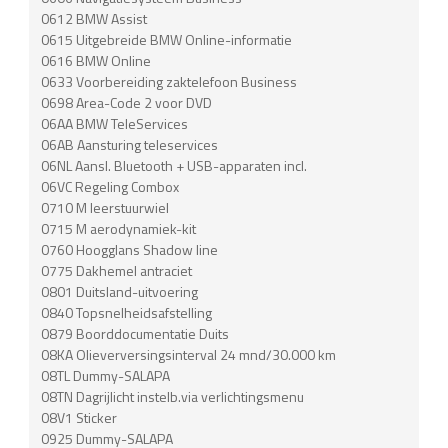
0612 BMW Assist
0615 Uitgebreide BMW Online-informatie
0616 BMW Online
0633 Voorbereiding zaktelefoon Business
0698 Area-Code 2 voor DVD
06AA BMW TeleServices
06AB Aansturing teleservices
06NL Aansl. Bluetooth + USB-apparaten incl.
06VC Regeling Combox
0710 M leerstuurwiel
0715 M aerodynamiek-kit
0760 Hoogglans Shadow line
0775 Dakhemel antraciet
0801 Duitsland-uitvoering
0840 Topsnelheidsafstelling
0879 Boorddocumentatie Duits
08KA Olieverversingsinterval 24 mnd/30.000 km
08TL Dummy-SALAPA
08TN Dagrijlicht instelb.via verlichtingsmenu
08V1 Sticker
0925 Dummy-SALAPA