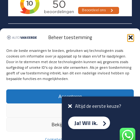
Updates over nieuwbinnen-komers
Beheer toestemming
en verwacht rijplezier ontvangen,
vóórdat ze op de portals staan?
Om de beste ervaringen te bieden, gebruiken wij technologieën zoals
cookies om informatie over je apparaat op te slaan en/of te raadplegen.
Registreer je hier.
Door in te stemmen met deze technologieën kunnen wij gegevens zoals
E-mailadres *
surfgedrag of unieke ID's op deze site verwerken. Als je geen toestemming
geeft of uw toestemming intrekt, kan dit een nadelige invloed hebben op
bepaalde functies en mogelijkheden.
Voornaam *
Accepteren
Altijd de eerste keuze?
Weiger
Ja! Wil ik.
Bekijk voorkeuren
Cookiebeleid
Privacyverklaring