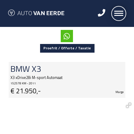
Proefrit / Offerte / Taxatie
BMW
X3
X3 xDrive28i M-sport Automaat
152578 KM - 2011
€
21.950,-
Marge