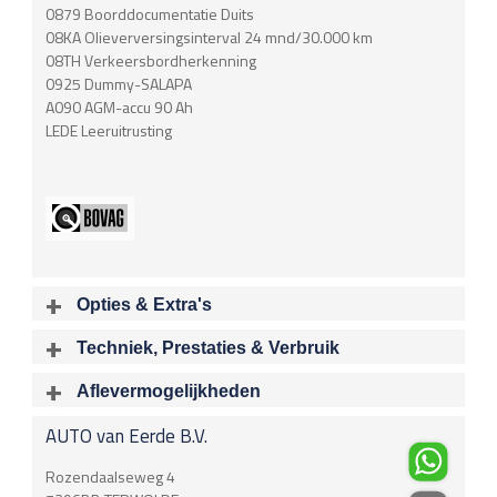
0879 Boorddocumentatie Duits
08KA Olieverversingsinterval 24 mnd/30.000 km
08TH Verkeersbordherkenning
0925 Dummy-SALAPA
A090 AGM-accu 90 Ah
LEDE Leeruitrusting
Opties & Extra's
Uitgelichte opties
Techniek, Prestaties & Verbruik
Extra's
Aantal cylinders
Motorinhoud
Aflevermogelijkheden
Achteropkomend verkeer waarschuwing
4
1997 cc
Bij aflevering van uw voertuig kunt u kiezen voor één van de
Audioinstallatie met CD-speler
AUTO van Eerde B.V.
onderstaande
optionele
pakketten.
Vermogen
Acceleratietijd 0-100
Bots herkenning en activatie
180 kW / 245 pk
6.50 sec
Brake Assist System
€
Rozendaalseweg 4
Connected services
Acceleratietijd 80-120
Topsnelheid