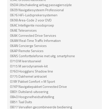
05DA Uitschakeling airbag passagierszijde
0609 Navigatiesysteem Professional
0676 HiFi-Luidsprekersystemen
0698 Area-Code 2 voor DVD
06AC Intelligente noodoproep
06AE Teleservices
06AK Connected Drive Services
06AM Real-Time Traffic Information
06AN Concierge Services
06AP Remote Services
06NS Comforttelefonie met uitg. smartphone
0710 M leerstuurwiel
0715 M aerodynamiek-kit
0760 Hoogglans Shadow line
0775 Dakhemel antraciet
07AY Pakket Comfort + M Sport
07XP Navigatiepakket Connected Drive
0801 Duitsland-uitvoering
0840 Hoogsnelheidsafstelling
0851 Taal Duits
0877 Vervallen gecombineerde bediening