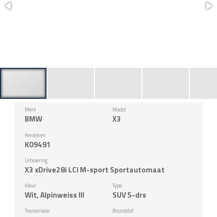
Merk
Model
BMW
X3
Kenteken
K09491
Uitvoering
X3 xDrive28i LCI M-sport Sportautomaat
Kleur
Type
Wit, Alpinweiss III
SUV 5-drs
Transmissie
Brandstof