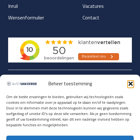
Inruil
Vacatures
Wensenformulier
Contact
Updates over nieuwbinnen-komers
Beheer toestemming
en verwacht rijplezier ontvangen,
vóórdat ze op de portals staan?
Om de beste ervaringen te bieden, gebruiken wij technologieën zoals
cookies om informatie over je apparaat op te slaan en/of te raadplegen.
Registreer je hier.
Door in te stemmen met deze technologieën kunnen wij gegevens zoals
E-mailadres *
surfgedrag of unieke ID's op deze site verwerken. Als je geen toestemming
geeft of uw toestemming intrekt, kan dit een nadelige invloed hebben op
bepaalde functies en mogelijkheden.