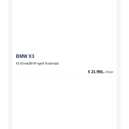
Spiegels
El. verstelbare spiegels, verwarmd
Wielen
Lichtmetalen velgen 17 inch
BMW X3
X3 xDrive28i M-sport Automaat
€ 21.950,-
Marge