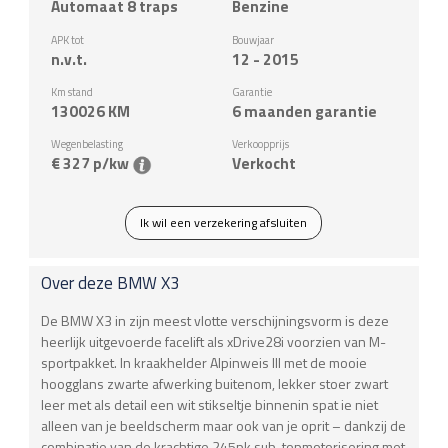
Automaat 8 traps
Benzine
APK tot
Bouwjaar
n.v.t.
12 - 2015
Km stand
Garantie
130026
KM
6 maanden garantie
Wegenbelasting
Verkoopprijs
€ 327 p/kw
Verkocht
Ik wil een verzekering afsluiten
Over deze
BMW
X3
De BMW X3 in zijn meest vlotte verschijningsvorm is deze
heerlijk uitgevoerde facelift als xDrive28i voorzien van M-
sportpakket. In kraakhelder Alpinweis III met de mooie
hoogglans zwarte afwerking buitenom, lekker stoer zwart
leer met als detail een wit stikseltje binnenin spat ie niet
alleen van je beeldscherm maar ook van je oprit – dankzij de
combinatie van de krachtige 245pk sub-topmotorisering met