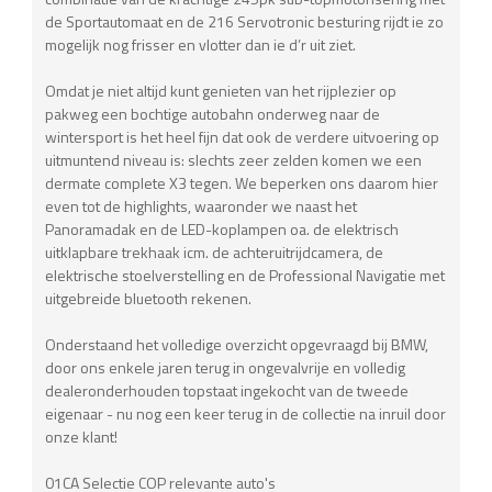
de Sportautomaat en de 216 Servotronic besturing rijdt ie zo
mogelijk nog frisser en vlotter dan ie d’r uit ziet.
Omdat je niet altijd kunt genieten van het rijplezier op
pakweg een bochtige autobahn onderweg naar de
wintersport is het heel fijn dat ook de verdere uitvoering op
uitmuntend niveau is: slechts zeer zelden komen we een
dermate complete X3 tegen. We beperken ons daarom hier
even tot de highlights, waaronder we naast het
Panoramadak en de LED-koplampen oa. de elektrisch
uitklapbare trekhaak icm. de achteruitrijdcamera, de
elektrische stoelverstelling en de Professional Navigatie met
uitgebreide bluetooth rekenen.
Onderstaand het volledige overzicht opgevraagd bij BMW,
door ons enkele jaren terug in ongevalvrije en volledig
dealeronderhouden topstaat ingekocht van de tweede
eigenaar - nu nog een keer terug in de collectie na inruil door
onze klant!
01CA Selectie COP relevante auto's