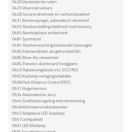
0420 Verduisterde ruiten
0423 Vloermat velours
0428 Gevarendriehoek en verbandspakket
0431 Binnenspiegel, automatisch dimmend
0459 Stoelverstelling elektrisch met memory
0465 Neerklapbare achterbank
0481 Sportstoel
0494 Stoelverwarming bestuurder/passagier
04AD Interieurlijsten alu geborsteld fijn
04NE Blow-By verwarmer
04NG Panelen dashboard hoogglans
04U2 Rijbelevingstoets incl. ECO PRO
0502 Koplamp reinigingsintallatie
0508 Park Distance Control (PDC)
0521 Regensensor
0534 Automatische airco
0544 Snelheidsregeling met remwerking
0548 Kilometersnelheidsmeter
0552 Adaptieve LED-koplamp
0563 Lichtpakket
05A1 LED Mistlamp
05AC Grootlichtassistent