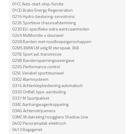
01CC Auto-start-stop-functie
01CD Brake Energy Regeneration
0216 Hydro-besturing-servotronic
0226 Sportieve chassisafstemming
0230 EU-specifieke extra werkzaamheden
0249 Multifunctie v stuurwiel
0258 Banden met noodloopeigenschappen
02MS BMW LM velg M sterspaak 368
02TB Sport aut. transmissie
02VB Bandenspanningsweergave
02VG Performance control
02VL Variabel sportstuurwiel
0302 Alarmsysteem
0316 Achterklepbediening automatisch
0320 Ontfall, type-aanduiding
0337 M Sportpakket
03AC Aanhangwagenkoppeling
03AG Achteruitrijcamera
03MC M dakreling hoogglans Shadow Line
0402 Panoramadak elektrisch
0413 Bagagenet