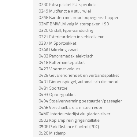
0230 Extra pakket EU-specifiek
0249 Multifunctie v stuurwiel
0258 Banden met noodloopeigenschappen
02MF BMW LM velg M sterspaken 193
0320 Ontfall, type-aanduiding
0321 Exterieurdelen in vehicelkleur
0337 M Sportpakket
03AA Dakreling zwart
0402 Panoramadak elektrisch
0418 Kofferruimtepakket
0423 Vloermat velours
0428 Gevarendriehoek en verbandspakket
0431 Binnenspiegel, automatisch dimmend
0481 Sportstoel
0493 Opbergpakket
0494 Stoelverwarming bestuurder/passagier
04AE Verschuifbare armsteun voor
04MG Interieursierlijst alu. glacier-zilver
0502 Koplamp reinigingsintallatie
0508 Park Distance Control (PDC)
0520 Mistlamp