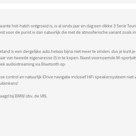
ante hot-hatch ontgroeid is, is al sinds jaar en dag een dikke 3 Serie Tou
ist voor de purist is dan natuurlijk die met de atmosferische variant zoals
stand is een dergelijke auto helaas bijna niet meer te vinden, dus je kunt 
 van tweede eigenaresse (!) in te kopen. Naast voornoemde M-sportuitvoer
ek audiostreaming via Bluetooth op.
ise control en natuurlijk iDrive navigatie inclusief HiFi speakersysteem ni
Buitenkans!
aagd bij BMW obv. de VIN.