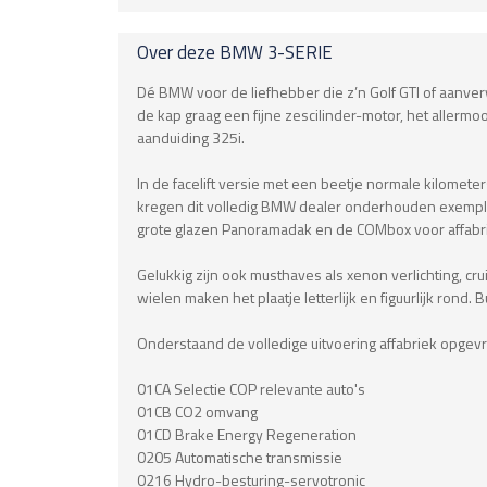
Over deze
BMW
3-SERIE
Dé BMW voor de liefhebber die z’n Golf GTI of aanverw
de kap graag een fijne zescilinder-motor, het allermoo
aanduiding 325i.
In de facelift versie met een beetje normale kilometer
kregen dit volledig BMW dealer onderhouden exemplaar
grote glazen Panoramadak en de COMbox voor affabri
Gelukkig zijn ook musthaves als xenon verlichting, cru
wielen maken het plaatje letterlijk en figuurlijk rond. 
Onderstaand de volledige uitvoering affabriek opgevr
01CA Selectie COP relevante auto's
01CB CO2 omvang
01CD Brake Energy Regeneration
0205 Automatische transmissie
0216 Hydro-besturing-servotronic