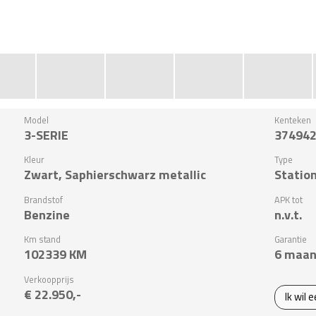
Model
Kenteken
3-SERIE
37494
Kleur
Type
Zwart, Saphierschwarz metallic
Statio
Brandstof
APK tot
Benzine
n.v.t.
Km stand
Garantie
102339
KM
6 maan
Verkoopprijs
€ 22.950,-
Ik wil 