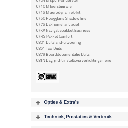
0704 M sport-onderstel
0710 M leerstuurwiel
0715 M aerodynamiek-kit
0760 Hoogglans Shadow line
0775 Dakhemel antraciet
07KA Navigatiepakket Business
07RS Pakket Comfort
0801 Duitsland-uitvoering
0851 Taal Duits
0879 Boorddocumentatie Duits
08TN Dagrijlicht instelb.via verlichtingsmenu
Opties & Extra's
Uitgelichte opties
Techniek, Prestaties & Verbruik
Extra's
Aantal cylinders
Alarm klasse 3