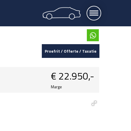
Proefrit / Offerte / Taxatie
€
22.950,-
Marge