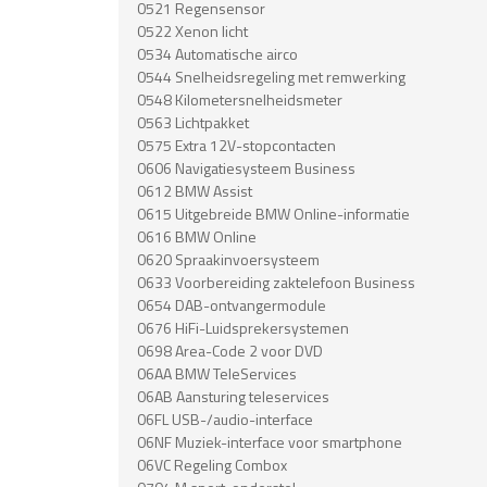
0521 Regensensor
0522 Xenon licht
0534 Automatische airco
0544 Snelheidsregeling met remwerking
0548 Kilometersnelheidsmeter
0563 Lichtpakket
0575 Extra 12V-stopcontacten
0606 Navigatiesysteem Business
0612 BMW Assist
0615 Uitgebreide BMW Online-informatie
0616 BMW Online
0620 Spraakinvoersysteem
0633 Voorbereiding zaktelefoon Business
0654 DAB-ontvangermodule
0676 HiFi-Luidsprekersystemen
0698 Area-Code 2 voor DVD
06AA BMW TeleServices
06AB Aansturing teleservices
06FL USB-/audio-interface
06NF Muziek-interface voor smartphone
06VC Regeling Combox