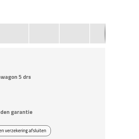
2
nwagon 5 drs
den garantie
een verzekering afsluiten