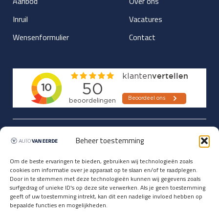
Aanbod
Over ons
Inruil
Vacatures
Wensenformulier
Contact
Updates over nieuwbinnen-komers
Beheer toestemming
en verwacht rijplezier ontvangen,
vóórdat ze op de portals staan?
Om de beste ervaringen te bieden, gebruiken wij technologieën zoals
cookies om informatie over je apparaat op te slaan en/of te raadplegen.
Registreer je hier.
Door in te stemmen met deze technologieën kunnen wij gegevens zoals
E-mailadres *
surfgedrag of unieke ID's op deze site verwerken. Als je geen toestemming
geeft of uw toestemming intrekt, kan dit een nadelige invloed hebben op
bepaalde functies en mogelijkheden.