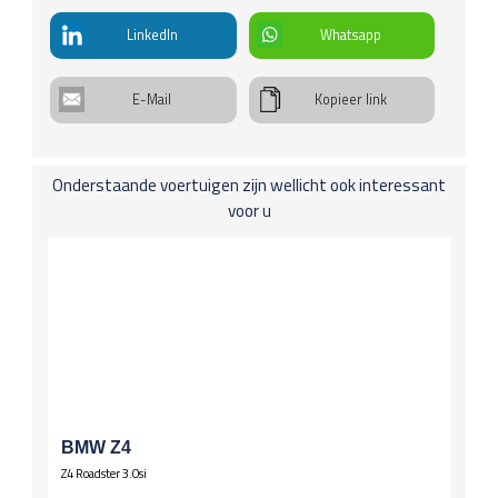
€ 327 p/kw
info
Verwarmde ruitensproeierinstallatie
LinkedIn
Whatsapp
Koplichten / Verlichting
Bi-xenon-koplampen
Koplampwissers
E-Mail
Kopieer link
Mistlampen
Leuningen
Onderstaande voertuigen zijn wellicht ook interessant
Middenarmsteun voor
voor u
Spiegels
El. verstelbare spiegels
El. verstelbare spiegels, verwarmd
Stuurwiel
Lederen stuur
Multifunctioneel stuur
Wielen
Lichtmetalen velgen 17 inch
BMW Z4
Z4 Roadster 3.0si