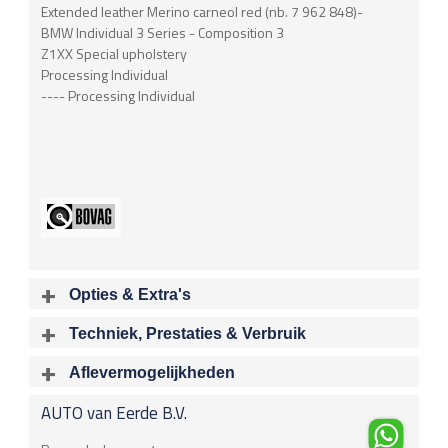
Extended leather Merino carneol red (nb. 7 962 848)-
BMW Individual 3 Series - Composition 3
Z1XX Special upholstery
Processing Individual
---- Processing Individual
Opties & Extra's
Uitgelichte opties
Techniek, Prestaties & Verbruik
Extra's
Aantal cylinders
Motorinhoud
Aflevermogelijkheden
Chroom delen exterieur
6
2979 cc
Bij aflevering van uw voertuig kunt u kiezen voor één van de
Airbag
AUTO van Eerde B.V.
onderstaande
optionele
pakketten.
Vermogen
Acceleratietijd 0-100
225 kW / 306 pk
6.00 sec
Airbag Bestuurder