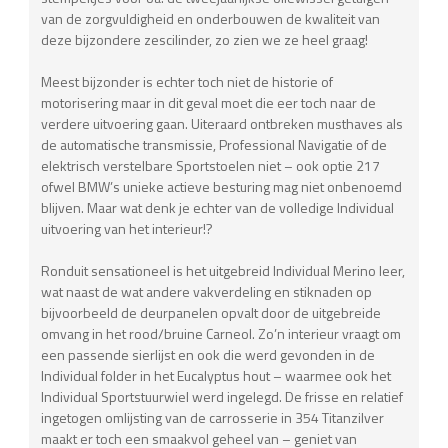
van de zorgvuldigheid en onderbouwen de kwaliteit van
deze bijzondere zescilinder, zo zien we ze heel graag!
Meest bijzonder is echter toch niet de historie of
motorisering maar in dit geval moet die eer toch naar de
verdere uitvoering gaan. Uiteraard ontbreken musthaves als
de automatische transmissie, Professional Navigatie of de
elektrisch verstelbare Sportstoelen niet – ook optie 217
ofwel BMW’s unieke actieve besturing mag niet onbenoemd
blijven. Maar wat denk je echter van de volledige Individual
uitvoering van het interieur!?
Ronduit sensationeel is het uitgebreid Individual Merino leer,
wat naast de wat andere vakverdeling en stiknaden op
bijvoorbeeld de deurpanelen opvalt door de uitgebreide
omvang in het rood/bruine Carneol. Zo’n interieur vraagt om
een passende sierlijst en ook die werd gevonden in de
Individual folder in het Eucalyptus hout – waarmee ook het
Individual Sportstuurwiel werd ingelegd. De frisse en relatief
ingetogen omlijsting van de carrosserie in 354 Titanzilver
maakt er toch een smaakvol geheel van – geniet van