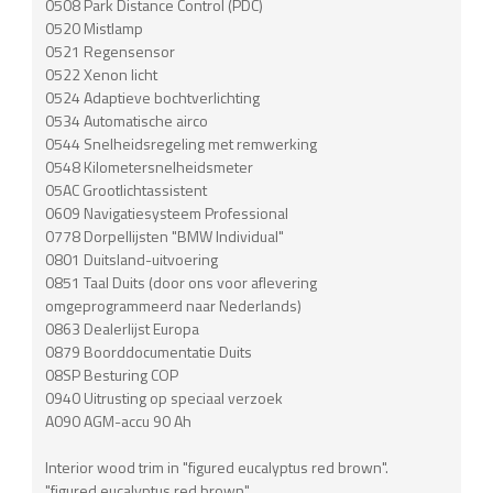
0508 Park Distance Control (PDC)
0520 Mistlamp
0521 Regensensor
0522 Xenon licht
0524 Adaptieve bochtverlichting
0534 Automatische airco
0544 Snelheidsregeling met remwerking
0548 Kilometersnelheidsmeter
05AC Grootlichtassistent
0609 Navigatiesysteem Professional
0778 Dorpellijsten "BMW Individual"
0801 Duitsland-uitvoering
0851 Taal Duits (door ons voor aflevering
omgeprogrammeerd naar Nederlands)
0863 Dealerlijst Europa
0879 Boorddocumentatie Duits
08SP Besturing COP
0940 Uitrusting op speciaal verzoek
A090 AGM-accu 90 Ah
Interior wood trim in "figured eucalyptus red brown".
"figured eucalyptus red brown".