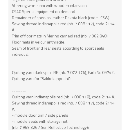
Steering wheel rim with wooden intarsia in
0940 Special equipment on demand
Remainder of spec. as leather Dakota black (code LCSW).
Sewing thread indianapolis red (nb. 7 898 117), code 2114
A.
Trim of floor mats in Merino carneol red (nb. 7 962 848).
Floor mats in velour anthracite.
Seam of front and rear seats according to sport seats
individual.
------------------------------------------------------------
--------
Quilting yarn dark spice RR (nb. 7 072 176), Farb Nr. 0974 C.
Quilting yarn for "Sakkokappnaht":
------------------------------------------------------------
--------
Quilting yarn indianapolis red (nb. 7 898 118), code 2114 A.
Sewing thread indianapolis red (nb. 7 898 117), code 2114
A.
- module door trim / side panels
- module seats with storage net
(nb. 7 969 326 / Sun Reflective Technology):