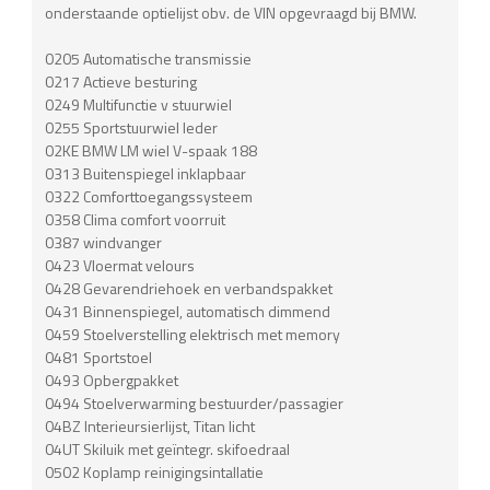
onderstaande optielijst obv. de VIN opgevraagd bij BMW.
0205 Automatische transmissie
0217 Actieve besturing
0249 Multifunctie v stuurwiel
0255 Sportstuurwiel leder
02KE BMW LM wiel V-spaak 188
0313 Buitenspiegel inklapbaar
0322 Comforttoegangssysteem
0358 Clima comfort voorruit
0387 windvanger
0423 Vloermat velours
0428 Gevarendriehoek en verbandspakket
0431 Binnenspiegel, automatisch dimmend
0459 Stoelverstelling elektrisch met memory
0481 Sportstoel
0493 Opbergpakket
0494 Stoelverwarming bestuurder/passagier
04BZ Interieursierlijst, Titan licht
04UT Skiluik met geïntegr. skifoedraal
0502 Koplamp reinigingsintallatie