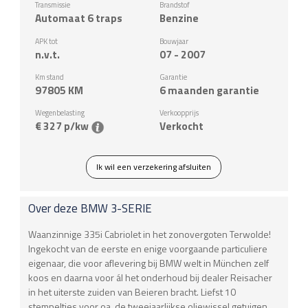
Transmissie
Brandstof
Automaat 6 traps
Benzine
APK tot
Bouwjaar
n.v.t.
07 - 2007
Km stand
Garantie
97805
KM
6 maanden garantie
Wegenbelasting
Verkoopprijs
€ 327 p/kw
Verkocht
Ik wil een verzekering afsluiten
Over deze
BMW
3-SERIE
Waanzinnige 335i Cabriolet in het zonovergoten Terwolde!
Ingekocht van de eerste en enige voorgaande particuliere
eigenaar, die voor aflevering bij BMW welt in München zelf
koos en daarna voor ál het onderhoud bij dealer Reisacher
in het uiterste zuiden van Beieren bracht. Liefst 10
stempeltjes voor oa. de tweejaarlijkse oliewissel getuigen