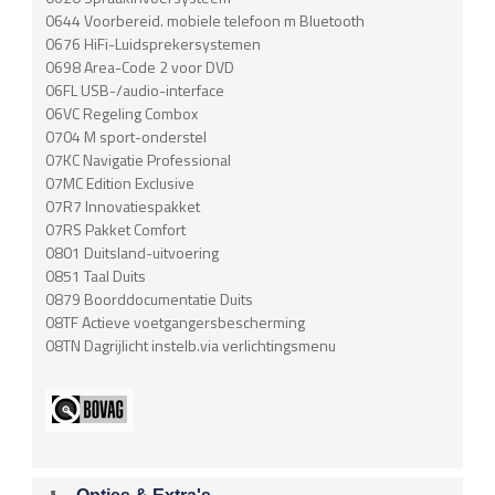
0644 Voorbereid. mobiele telefoon m Bluetooth
0676 HiFi-Luidsprekersystemen
0698 Area-Code 2 voor DVD
06FL USB-/audio-interface
06VC Regeling Combox
0704 M sport-onderstel
07KC Navigatie Professional
07MC Edition Exclusive
07R7 Innovatiespakket
07RS Pakket Comfort
0801 Duitsland-uitvoering
0851 Taal Duits
0879 Boorddocumentatie Duits
08TF Actieve voetgangersbescherming
08TN Dagrijlicht instelb.via verlichtingsmenu