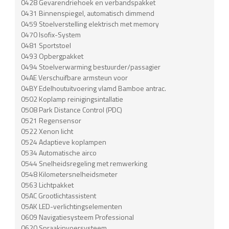
0428 Gevarendriehoek en verbandspakket
0431 Binnenspiegel, automatisch dimmend
0459 Stoelverstelling elektrisch met memory
0470 Isofix-System
0481 Sportstoel
0493 Opbergpakket
0494 Stoelverwarming bestuurder/passagier
04AE Verschuifbare armsteun voor
04BY Edelhoutuitvoering vlamd Bamboe antrac.
0502 Koplamp reinigingsintallatie
0508 Park Distance Control (PDC)
0521 Regensensor
0522 Xenon licht
0524 Adaptieve koplampen
0534 Automatische airco
0544 Snelheidsregeling met remwerking
0548 Kilometersnelheidsmeter
0563 Lichtpakket
05AC Grootlichtassistent
05AK LED-verlichtingselementen
0609 Navigatiesysteem Professional
0620 Spraakinvoersysteem