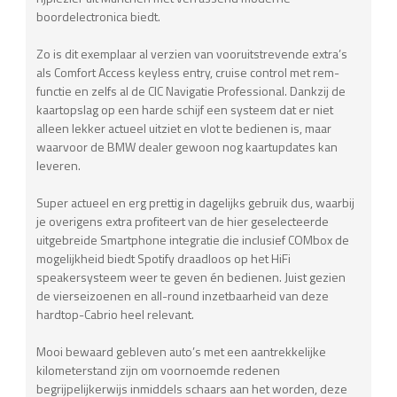
boordelectronica biedt.
Zo is dit exemplaar al verzien van vooruitstrevende extra’s
als Comfort Access keyless entry, cruise control met rem-
functie en zelfs al de CIC Navigatie Professional. Dankzij de
kaartopslag op een harde schijf een systeem dat er niet
alleen lekker actueel uitziet en vlot te bedienen is, maar
waarvoor de BMW dealer gewoon nog kaartupdates kan
leveren.
Super actueel en erg prettig in dagelijks gebruik dus, waarbij
je overigens extra profiteert van de hier geselecteerde
uitgebreide Smartphone integratie die inclusief COMbox de
mogelijkheid biedt Spotify draadloos op het HiFi
speakersysteem weer te geven én bedienen. Juist gezien
de vierseizoenen en all-round inzetbaarheid van deze
hardtop-Cabrio heel relevant.
Mooi bewaard gebleven auto’s met een aantrekkelijke
kilometerstand zijn om voornoemde redenen
begrijpelijkerwijs inmiddels schaars aan het worden, deze