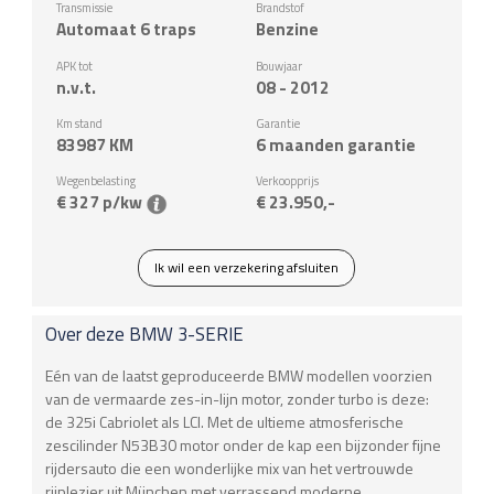
Transmissie
Brandstof
Automaat 6 traps
Benzine
APK tot
Bouwjaar
n.v.t.
08 - 2012
Km stand
Garantie
83987
KM
6 maanden garantie
Wegenbelasting
Verkoopprijs
€ 327 p/kw
€ 23.950,-
Ik wil een verzekering afsluiten
Over deze
BMW
3-SERIE
Eén van de laatst geproduceerde BMW modellen voorzien
van de vermaarde zes-in-lijn motor, zonder turbo is deze:
de 325i Cabriolet als LCI. Met de ultieme atmosferische
zescilinder N53B30 motor onder de kap een bijzonder fijne
rijdersauto die een wonderlijke mix van het vertrouwde
rijplezier uit München met verrassend moderne