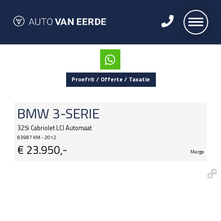
Proefrit / Offerte / Taxatie
BMW
3-SERIE
325i Cabriolet LCI Automaat
83987 KM - 2012
€
23.950,-
Marge