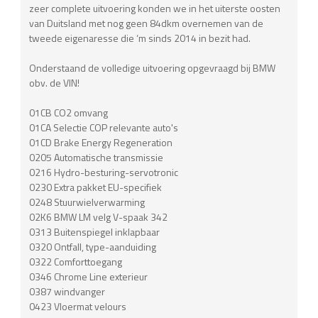
zeer complete uitvoering konden we in het uiterste oosten
van Duitsland met nog geen 84dkm overnemen van de
tweede eigenaresse die ‘m sinds 2014 in bezit had.
Onderstaand de volledige uitvoering opgevraagd bij BMW
obv. de VIN!
01CB CO2 omvang
01CA Selectie COP relevante auto's
01CD Brake Energy Regeneration
0205 Automatische transmissie
0216 Hydro-besturing-servotronic
0230 Extra pakket EU-specifiek
0248 Stuurwielverwarming
02K6 BMW LM velg V-spaak 342
0313 Buitenspiegel inklapbaar
0320 Ontfall, type-aanduiding
0322 Comforttoegang
0346 Chrome Line exterieur
0387 windvanger
0423 Vloermat velours