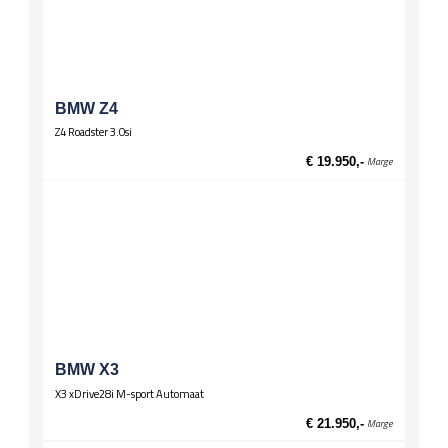
Stuurwiel
Lederen stuur
Multifunctioneel stuur
Wielen
Lichtmetalen velgen 17 inch
BMW Z4
Z4 Roadster 3.0si
Zittingen
El. verst. voorstoelen
€ 19.950,-
Marge
BMW X3
X3 xDrive28i M-sport Automaat
€ 21.950,-
Marge