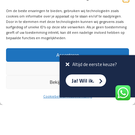
en verwacht rijplezier ontvangen,
vóórdat ze op de portals staan?
Om de beste ervaringen te bieden, gebruiken wij technologieën zoals
cookies om informatie over je apparaat op te slaan en/of te raadplegen.
Registreer je hier.
Door in te stemmen met deze technologieën kunnen wij gegevens zoals
E-mailadres *
surfgedrag of unieke ID's op deze site verwerken. Als je geen toestemming
geeft of uw toestemming intrekt, kan dit een nadelige invloed hebben op
bepaalde functies en mogelijkheden.
Voornaam *
Accepteren
Altijd de eerste keuze?
Weiger
Ja! Wil ik.
Bekijk voorkeuren
Cookiebeleid
Privacyverklaring
Terug naar overzicht