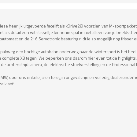
eze heerlijk uitgevoerde facelift als xDrive28i voorzien van M-sportpakket
 als detail een wit stikseltje binnenin spat ie niet alleen van je beeldsch
omaat en de 216 Servotronic besturing rijdt ie zo mogelijk nog frisser en vl
 op pakweg een bochtige autobahn onderweg naar de wintersport is het heel 
e complete X3 tegen. We beperken ons daarom hier even tot de highlight
 de achteruitrijdcamera, de elektrische stoelverstelling en de Professional
BMW, door ons enkele jaren terug in ongevalvrije en volledig dealeronder
ze klant!