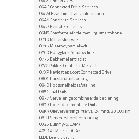
06AE Teleservices
06AK Connected Drive Services
06AM Real-Time Traffic Information
06AN Concierge Services
06AP Remote Services
06NS Comforttelefonie met uitg. smartphone
0710 M leerstuurwiel
0715 M aerodynamiek-kit
0760 Hoogglans Shadow line
0775 Dakhemel antraciet
07AY Pakket Comfort + M Sport
07XP Navigatiepakket Connected Drive
0801 Duitsland-uitvoering
0840 Hoogsnelheidsafstelling
0851 Taal Duits
0877 Vervallen gecombineerde bediening
0879 Boorddocumentatie Duits
08KA Olieverversingsinterval 24 mnd/30.000 km
08TH Verkeersbordherkenning
0925 Dummy-SALAPA
A090 AGM-accu 90 Ah
LEDE Leeruitrusting