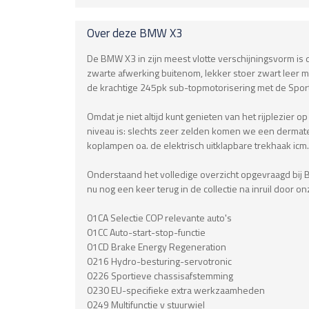
Over deze
BMW
X3
De BMW X3 in zijn meest vlotte verschijningsvorm is d
zwarte afwerking buitenom, lekker stoer zwart leer met
de krachtige 245pk sub-topmotorisering met de Sportaut
Omdat je niet altijd kunt genieten van het rijplezier
niveau is: slechts zeer zelden komen we een dermat
koplampen oa. de elektrisch uitklapbare trekhaak icm.
Onderstaand het volledige overzicht opgevraagd bij 
nu nog een keer terug in de collectie na inruil door on
01CA Selectie COP relevante auto's
01CC Auto-start-stop-functie
01CD Brake Energy Regeneration
0216 Hydro-besturing-servotronic
0226 Sportieve chassisafstemming
0230 EU-specifieke extra werkzaamheden
0249 Multifunctie v stuurwiel