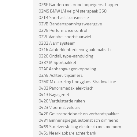
0258 Banden met noodloopeigenschappen
02MS BMW LM velg M sterspaak 368
02TB Sport aut. transmissie
02VB Bandenspanningsweergave
02VG Performance control
02VL Variabel sportstuurwiel
0302 Alarmsysteem
0316 Achterklepbediening automatisch
0320 Ontfall, type-aanduiding
0337 M Sportpakket
03AC Aanhangwagenkoppeling
03AG Achteruitrijcamera
03MC M dakreling hoogglans Shadow Line
0402 Panoramadak elektrisch
0413 Bagagenet
0420 Verduisterde ruiten
0423 Vloermat velours
0428 Gevarendriehoek en verbandspakket
0431 Binnenspiegel, automatisch dimmend
0459 Stoelverstelling elektrisch met memory
0465 Neerklapbare achterbank