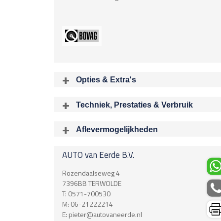
Opties & Extra's
Uitgelichte opties
Techniek, Prestaties & Verbruik
Extra's
Aantal cylinders
Achteropkomend verkeer waarschuwing
4
Aflevermogelijkheden
Audioinstallatie met CD-speler
Bij aflev
Bots herkenning en activatie
Acceleratietijd 0-100
Brake Assist System
AUTO van Eerde B.V.
6.50 sec
Connected services
Boring X Slag
Dimlichten automatisch
Rozendaalseweg 4
0.00 mm
Hill hold functie
7396BB
TERWOLDE
Hoofdsteunen anti-whiplash
T:
0571-700530
Rijklaargewicht
Multifunctioneel lederen stuurwiel
M:
06-21222214
1745 kg
Multimedia-voorbereiding
E:
pieter@autovaneerde.nl