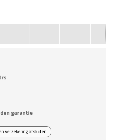
1
drs
den garantie
een verzekering afsluiten