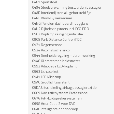
0481 Sportstoel
0494 Stoelverwarming bestuurder/passagier
04AD Interieurlijsten alu geborsteld fijn
04NE Blow-By verwarmer
04NG Panelen dashboard hoogglans
04U2 Rijbelevingstoets incl. ECO PRO
0502 Koplamp reinigingsintallatie
0508 Park Distance Control (PDC)
0521 Regensensor
0534 Automatische airco
0544 Snelheidsregeling met remwerking
0548 Kilometersnelheidsmeter
0552 Adaptieve LED-koplamp
0563 Lichtpakket
05A1 LED Mistlamp
05AC Grootlichtassistent
05DA Uitschakeling airbag passagierszijde
0609 Navigatiesysteem Professional
0676 HiFi-Luidsprekersystemen
0698 Area-Code 2 voor DVD
06AC Intelligente noodoproep