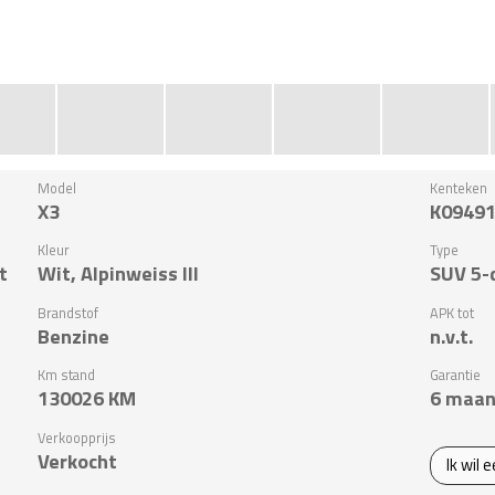
Model
Kenteken
X3
K0949
Kleur
Type
t
Wit, Alpinweiss III
SUV 5-
Brandstof
APK tot
Benzine
n.v.t.
Km stand
Garantie
130026
KM
6 maan
Verkoopprijs
Verkocht
Ik wil 