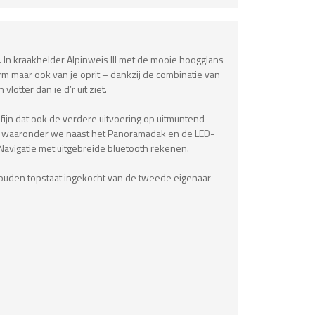
. In kraakhelder Alpinweis III met de mooie hoogglans
erm maar ook van je oprit – dankzij de combinatie van
otter dan ie d’r uit ziet.
fijn dat ook de verdere uitvoering op uitmuntend
s, waaronder we naast het Panoramadak en de LED-
 Navigatie met uitgebreide bluetooth rekenen.
houden topstaat ingekocht van de tweede eigenaar -