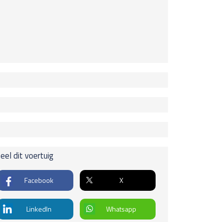
rieur
ektrische achterklep
rk control voor en achter
 245 pk
ichten / Verlichting
pakketten.
stlampen
id
eel dit voertuig
u
€
ningen
ddenarmsteun achter
everh.
Facebook
X
ddenarmsteun voor
erstel
r geremd
uurbekrachtiging, snelheidsafhankelijk
LinkedIn
Whatsapp