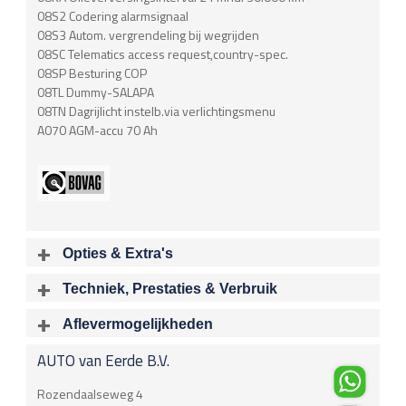
08S2 Codering alarmsignaal
08S3 Autom. vergrendeling bij wegrijden
08SC Telematics access request,country-spec.
08SP Besturing COP
08TL Dummy-SALAPA
08TN Dagrijlicht instelb.via verlichtingsmenu
A070 AGM-accu 70 Ah
Opties & Extra's
Uitgelichte opties
Techniek, Prestaties & Verbruik
Extra's
Aantal cylinders
Motorinhoud
Aflevermogelijkheden
Alarm klasse 3
6
2497 cc
Bij aflevering van uw voertuig kunt u kiezen voor één van de
Metaalkleur
AUTO van Eerde B.V.
onderstaande
optionele
pakketten.
Vermogen
Acceleratietijd 0-100
Windscherm
150 kW / 204 pk
7.30 sec
€
Rozendaalseweg 4
Airbag