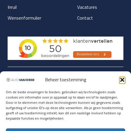
Inruil
Vacatures
Wensenformulier
Contact
Updates over nieuwbinnen-komers
Beheer toestemming
en verwacht rijplezier ontvangen,
vóórdat ze op de portals staan?
Om de beste ervaringen te bieden, gebruiken wij technologieën zoals
cookies om informatie over je apparaat op te slaan en/of te raadplegen.
Registreer je hier.
Door in te stemmen met deze technologieën kunnen wij gegevens zoals
E-mailadres *
surfgedrag of unieke ID's op deze site verwerken. Als je geen toestemming
geeft of uw toestemming intrekt, kan dit een nadelige invloed hebben op
bepaalde functies en mogelijkheden.