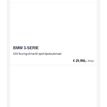
Wielen
Lichtmetalen velgen 17 inch
Zittingen
Stoelverwarming voor
BMW 3-SERIE
335i Touring xDrive M-sport Sportautomaat
€ 25.950,-
Marge