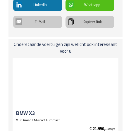
LinkedIn
Whatsapp
Exterieur
Park control voor en achter
E-Mail
Kopieer link
Interieuraankleding
Lederen bekleding
Koplichten / Verlichting
Onderstaande voertuigen zijn wellicht ook interessant
Bi-xenon-koplampen
voor u
Koplampwissers
Onderstel
Stuurbekrachtiging
Schuifdaken
Open dak, electro-hydraulisch (bij stoffen dak)
Spiegels
El. verstelbare spiegels, verwarmd
Stuurwiel
BMW X3
Lederen stuur
X3 xDrive28i M-sport Automaat
Multifunctioneel stuur
€ 21.950,-
Marge