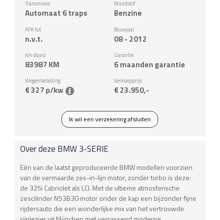
Transmissie
Brandstof
Automaat 6 traps
Benzine
APK tot
Bouwjaar
n.v.t.
08 - 2012
Km stand
Garantie
83987
KM
6 maanden garantie
Wegenbelasting
Verkoopprijs
€ 327 p/kw
€ 23.950,-
Ik wil een verzekering afsluiten
Over deze
BMW
3-SERIE
Eén van de laatst geproduceerde BMW modellen voorzien
van de vermaarde zes-in-lijn motor, zonder turbo is deze:
de 325i Cabriolet als LCI. Met de ultieme atmosferische
zescilinder N53B30 motor onder de kap een bijzonder fijne
rijdersauto die een wonderlijke mix van het vertrouwde
rijplezier uit München met verrassend moderne