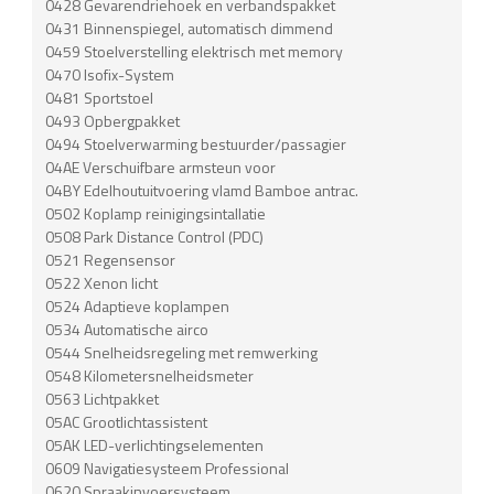
0428 Gevarendriehoek en verbandspakket
0431 Binnenspiegel, automatisch dimmend
0459 Stoelverstelling elektrisch met memory
0470 Isofix-System
0481 Sportstoel
0493 Opbergpakket
0494 Stoelverwarming bestuurder/passagier
04AE Verschuifbare armsteun voor
04BY Edelhoutuitvoering vlamd Bamboe antrac.
0502 Koplamp reinigingsintallatie
0508 Park Distance Control (PDC)
0521 Regensensor
0522 Xenon licht
0524 Adaptieve koplampen
0534 Automatische airco
0544 Snelheidsregeling met remwerking
0548 Kilometersnelheidsmeter
0563 Lichtpakket
05AC Grootlichtassistent
05AK LED-verlichtingselementen
0609 Navigatiesysteem Professional
0620 Spraakinvoersysteem