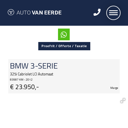
Proefrit / Offerte / Taxatie
BMW
3-SERIE
325i Cabriolet LCI Automaat
83987 KM - 2012
€
23.950,-
Marge