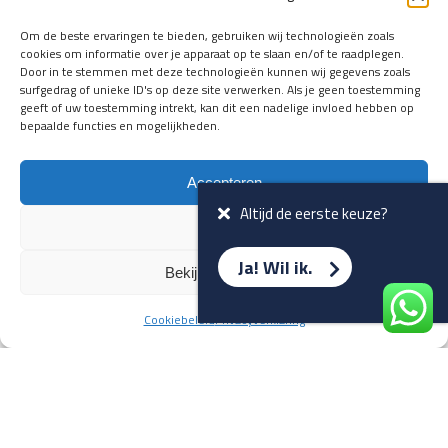
en verwacht rijplezier ontvangen,
vóórdat ze op de portals staan?
Om de beste ervaringen te bieden, gebruiken wij technologieën zoals
cookies om informatie over je apparaat op te slaan en/of te raadplegen.
Registreer je hier.
Door in te stemmen met deze technologieën kunnen wij gegevens zoals
E-mailadres *
surfgedrag of unieke ID's op deze site verwerken. Als je geen toestemming
geeft of uw toestemming intrekt, kan dit een nadelige invloed hebben op
bepaalde functies en mogelijkheden.
Voornaam *
Accepteren
Altijd de eerste keuze?
Weiger
Ja! Wil ik.
Bekijk voorkeuren
Cookiebeleid
Privacyverklaring
Terug naar overzicht