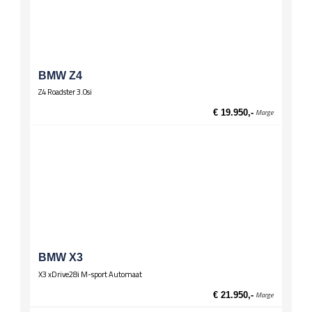
Stuurwiel
Lederen stuur
Multifunctioneel stuur
Wielen
Lichtmetalen velgen 17 inch
BMW Z4
Z4 Roadster 3.0si
Zittingen
El. verst. voorstoelen
€ 19.950,-
Marge
BMW X3
X3 xDrive28i M-sport Automaat
€ 21.950,-
Marge