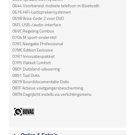
0644 Voorbereid. mobiele telefoon m Bluetooth
0676 HiFi-Luidsprekersystemen
0698 Area-Code 2 voor DVD
06FL USB-/audio-interface
06VC Regeling Combox
0704 M sport-onderstel
07KC Navigatie Professional
07MC Edition Exclusive
07R7 Innovatiespakket
07RS Pakket Comfort
0801 Duitsland-uitvoering
0851 Taal Duits
0879 Boorddocumentatie Duits
08TF Actieve voetgangersbescherming
08TN Dagrijlicht instelb.via verlichtingsmenu