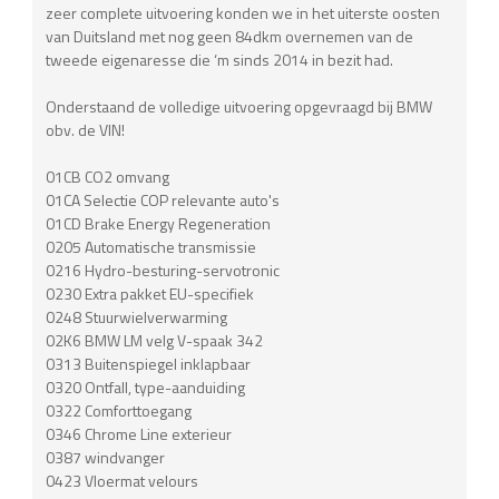
zeer complete uitvoering konden we in het uiterste oosten
van Duitsland met nog geen 84dkm overnemen van de
tweede eigenaresse die ‘m sinds 2014 in bezit had.
Onderstaand de volledige uitvoering opgevraagd bij BMW
obv. de VIN!
01CB CO2 omvang
01CA Selectie COP relevante auto's
01CD Brake Energy Regeneration
0205 Automatische transmissie
0216 Hydro-besturing-servotronic
0230 Extra pakket EU-specifiek
0248 Stuurwielverwarming
02K6 BMW LM velg V-spaak 342
0313 Buitenspiegel inklapbaar
0320 Ontfall, type-aanduiding
0322 Comforttoegang
0346 Chrome Line exterieur
0387 windvanger
0423 Vloermat velours