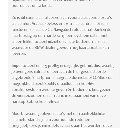
boordelectronica biedt.
Zo is dit exemplaar al verzien van vooruitstrevende extra’s
als Comfort Access keyless entry, cruise control met rem-
functie en zelfs al de CIC Navigatie Professional. Dankzij de
kaartopslag op een harde schijf een systeem dat er niet
alleen lekker actueel uitziet en vlot te bedienen is, maar
waarvoor de BMW dealer gewoon nog kaartupdates kan
leveren.
Super actueel en erg prettig in dagelijks gebruik dus, waarbij
je overigens extra profiteert van de hier geselecteerde
uitgebreide Smartphone integratie die inclusief COMbox de
mogelijkheid biedt Spotify draadloos op het HiFi
speakersysteem weer te geven én bedienen. Juist gezien
de vierseizoenen en all-round inzetbaarheid van deze
hardtop-Cabrio heel relevant.
Mooi bewaard gebleven auto’s met een aantrekkelijke
kilometerstand zijn om voornoemde redenen
begrijpelijkerwijs inmiddels schaars aan het worden, deze