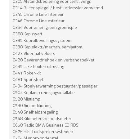
0305 Afstandsbediening voor centr. vergr.
0314 Buitenspiegel / bestuurdersslot verwarmd
0345 Chrome Line Interieur
0346 Chrome Line exterieur
0354 Voorramen groen groenspie
0388 Kap zwart
0395 Koprolbeveilingssysteem
0398 Kap elektr./mechan. semiautom.
0423 Vloermat velours
0428 Gevarendriehoek en verbandspakket
0435 Luxe houten uitrusting
0441 Roker-kit
0481 Sportstoel
0494 Stoelverwarming bestuurder/passagier
0502 Koplamp reinigingsintallatie
0520 Mistlamp
0530 Airconditioning
0540 Snelheidsregeling
0548 Kilometersnelheidsmeter
0658 Radio BMW Business CD RDS
0676 HiFi-Luidsprekersystemen
0704 M sport-onderstel