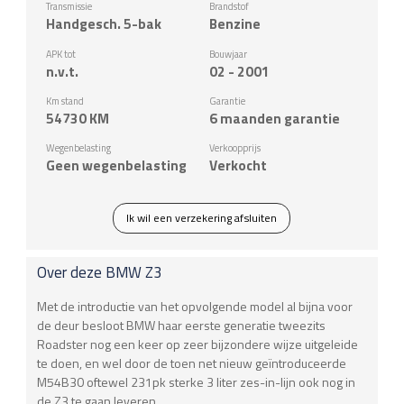
Transmissie
Brandstof
Handgesch. 5-bak
Benzine
APK tot
Bouwjaar
n.v.t.
02 - 2001
Km stand
Garantie
54730
KM
6 maanden garantie
Wegenbelasting
Verkoopprijs
Geen wegenbelasting
Verkocht
Ik wil een verzekering afsluiten
Over deze
BMW
Z3
Met de introductie van het opvolgende model al bijna voor
de deur besloot BMW haar eerste generatie tweezits
Roadster nog een keer op zeer bijzondere wijze uitgeleide
te doen, en wel door de toen net nieuw geïntroduceerde
M54B30 oftewel 231pk sterke 3 liter zes-in-lijn ook nog in
de Z3 te gaan leveren.