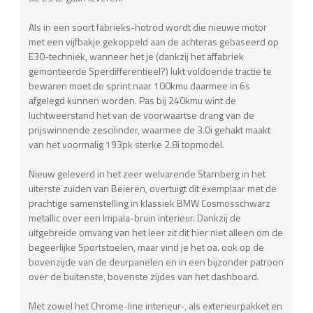
Als in een soort fabrieks-hotrod wordt die nieuwe motor
met een vijfbakje gekoppeld aan de achteras gebaseerd op
E30-techniek, wanneer het je (dankzij het affabriek
gemonteerde Sperdifferentieel?) lukt voldoende tractie te
bewaren moet de sprint naar 100kmu daarmee in 6s
afgelegd kunnen worden. Pas bij 240kmu wint de
luchtweerstand het van de voorwaartse drang van de
prijswinnende zescilinder, waarmee de 3.0i gehakt maakt
van het voormalig 193pk sterke 2.8i topmodel.
Nieuw geleverd in het zeer welvarende Starnberg in het
uiterste zuiden van Beieren, overtuigt dit exemplaar met de
prachtige samenstelling in klassiek BMW Cosmosschwarz
metallic over een Impala-bruin interieur. Dankzij de
uitgebreide omvang van het leer zit dit hier niet alleen om de
begeerlijke Sportstoelen, maar vind je het oa. ook op de
bovenzijde van de deurpanelen en in een bijzonder patroon
over de buitenste, bovenste zijdes van het dashboard.
Met zowel het Chrome-line interieur-, als exterieurpakket en