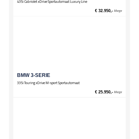
435i Cabriolet xDrive Sportautomaat Luxury Line
Zittingen
El. verst. voorstoelen
€ 32.950,-
Marge
Stoelverwarming voor
BMW 3-SERIE
335i Touring xDrive M-sport Sportautomaat
€ 25.950,-
Marge