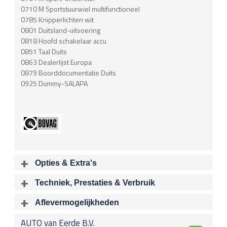
0710 M Sportstuurwiel multifunctioneel
0785 Knipperlichten wit
0801 Duitsland-uitvoering
0818 Hoofd schakelaar accu
0851 Taal Duits
0863 Dealerlijst Europa
0879 Boorddocumentatie Duits
0925 Dummy-SALAPA
Opties & Extra's
Uitgelichte opties
Techniek, Prestaties & Verbruik
Extra's
Aantal cylinders
Motorinhoud
Aflevermogelijkheden
Alarm klasse 3
6
2979 cc
Bij aflevering van uw voertuig kunt u kiezen voor één van de
Verbruiksmeter
AUTO van Eerde B.V.
onderstaande
optionele
pakketten.
Vermogen
Acceleratietijd 0-100