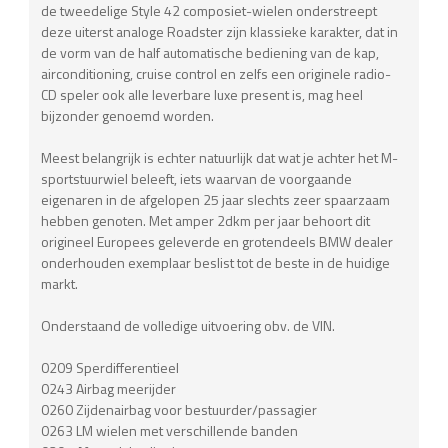
de tweedelige Style 42 composiet-wielen onderstreept
deze uiterst analoge Roadster zijn klassieke karakter, dat in
de vorm van de half automatische bediening van de kap,
airconditioning, cruise control en zelfs een originele radio-
CD speler ook alle leverbare luxe present is, mag heel
bijzonder genoemd worden.
Meest belangrijk is echter natuurlijk dat wat je achter het M-
sportstuurwiel beleeft, iets waarvan de voorgaande
eigenaren in de afgelopen 25 jaar slechts zeer spaarzaam
hebben genoten. Met amper 2dkm per jaar behoort dit
origineel Europees geleverde en grotendeels BMW dealer
onderhouden exemplaar beslist tot de beste in de huidige
markt.
Onderstaand de volledige uitvoering obv. de VIN.
0209 Sperdifferentieel
0243 Airbag meerijder
0260 Zijdenairbag voor bestuurder/passagier
0263 LM wielen met verschillende banden