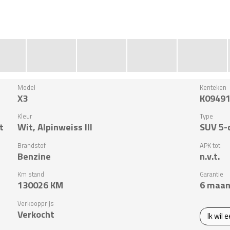
Model
Kenteken
X3
K0949
Kleur
Type
t
Wit, Alpinweiss III
SUV 5-
Brandstof
APK tot
Benzine
n.v.t.
Km stand
Garantie
130026
KM
6 maan
Verkoopprijs
Verkocht
Ik wil 