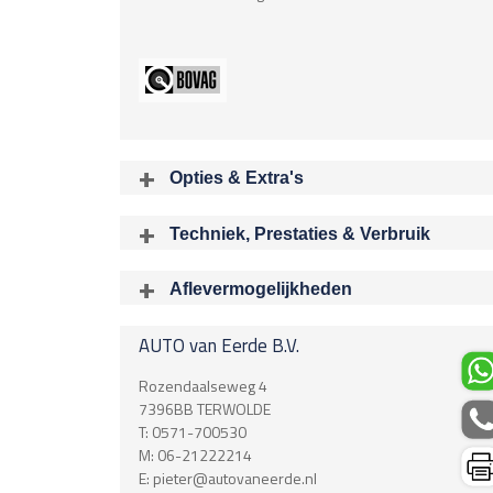
Opties & Extra's
Uitgelichte opties
Techniek, Prestaties & Verbruik
Extra's
Aantal cylinders
Achteropkomend verkeer waarschuwing
4
Aflevermogelijkheden
Audioinstallatie met CD-speler
Bij aflev
Bots herkenning en activatie
Acceleratietijd 0-100
Brake Assist System
AUTO van Eerde B.V.
6.50 sec
Connected services
Boring X Slag
Dimlichten automatisch
Rozendaalseweg 4
0.00 mm
Hill hold functie
7396BB
TERWOLDE
Hoofdsteunen anti-whiplash
T:
0571-700530
Rijklaargewicht
Multifunctioneel lederen stuurwiel
M:
06-21222214
1745 kg
Multimedia-voorbereiding
E:
pieter@autovaneerde.nl