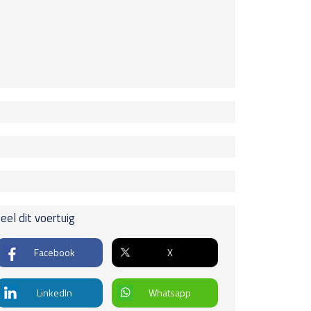
rieur
ektrische achterklep
rk control voor en achter
 245 pk
ichten / Verlichting
pakketten.
stlampen
id
eel dit voertuig
u
€
ningen
ddenarmsteun achter
everh.
Facebook
X
ddenarmsteun voor
erstel
r geremd
uurbekrachtiging, snelheidsafhankelijk
LinkedIn
Whatsapp