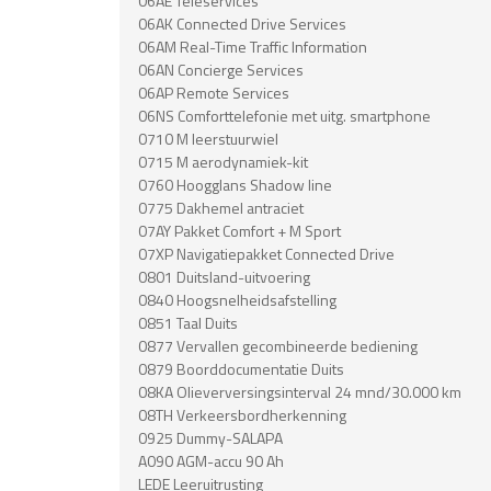
06AE Teleservices
06AK Connected Drive Services
06AM Real-Time Traffic Information
06AN Concierge Services
06AP Remote Services
06NS Comforttelefonie met uitg. smartphone
0710 M leerstuurwiel
0715 M aerodynamiek-kit
0760 Hoogglans Shadow line
0775 Dakhemel antraciet
07AY Pakket Comfort + M Sport
07XP Navigatiepakket Connected Drive
0801 Duitsland-uitvoering
0840 Hoogsnelheidsafstelling
0851 Taal Duits
0877 Vervallen gecombineerde bediening
0879 Boorddocumentatie Duits
08KA Olieverversingsinterval 24 mnd/30.000 km
08TH Verkeersbordherkenning
0925 Dummy-SALAPA
A090 AGM-accu 90 Ah
LEDE Leeruitrusting