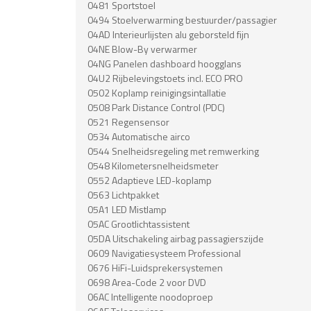
0481 Sportstoel
0494 Stoelverwarming bestuurder/passagier
04AD Interieurlijsten alu geborsteld fijn
04NE Blow-By verwarmer
04NG Panelen dashboard hoogglans
04U2 Rijbelevingstoets incl. ECO PRO
0502 Koplamp reinigingsintallatie
0508 Park Distance Control (PDC)
0521 Regensensor
0534 Automatische airco
0544 Snelheidsregeling met remwerking
0548 Kilometersnelheidsmeter
0552 Adaptieve LED-koplamp
0563 Lichtpakket
05A1 LED Mistlamp
05AC Grootlichtassistent
05DA Uitschakeling airbag passagierszijde
0609 Navigatiesysteem Professional
0676 HiFi-Luidsprekersystemen
0698 Area-Code 2 voor DVD
06AC Intelligente noodoproep