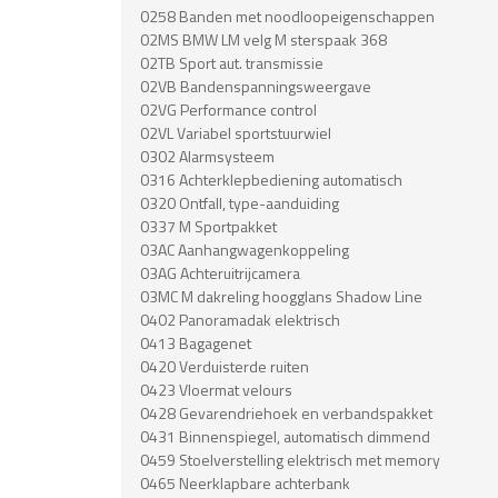
0258 Banden met noodloopeigenschappen
02MS BMW LM velg M sterspaak 368
02TB Sport aut. transmissie
02VB Bandenspanningsweergave
02VG Performance control
02VL Variabel sportstuurwiel
0302 Alarmsysteem
0316 Achterklepbediening automatisch
0320 Ontfall, type-aanduiding
0337 M Sportpakket
03AC Aanhangwagenkoppeling
03AG Achteruitrijcamera
03MC M dakreling hoogglans Shadow Line
0402 Panoramadak elektrisch
0413 Bagagenet
0420 Verduisterde ruiten
0423 Vloermat velours
0428 Gevarendriehoek en verbandspakket
0431 Binnenspiegel, automatisch dimmend
0459 Stoelverstelling elektrisch met memory
0465 Neerklapbare achterbank