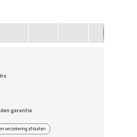
1
drs
den garantie
een verzekering afsluiten