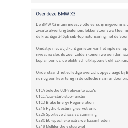
Over deze
BMW
X3
De BMW X3 in zijn meest vlotte verschijningsvorm is d
zwarte afwerking buitenom, lekker stoer zwart leer met
de krachtige 245pk sub-topmotorisering met de Sportaut
Omdat je niet altijd kunt genieten van het rijplezier
niveau is: slechts zeer zelden komen we een dermat
koplampen oa. de elektrisch uitklapbare trekhaak icm.
Onderstaand het volledige overzicht opgevraagd bij 
nu nog een keer terug in de collectie na inruil door on
01CA Selectie COP relevante auto's
01CC Auto-start-stop-functie
01CD Brake Energy Regeneration
0216 Hydro-besturing-servotronic
0226 Sportieve chassisafstemming
0230 EU-specifieke extra werkzaamheden
0249 Multifunctie v stuurwiel