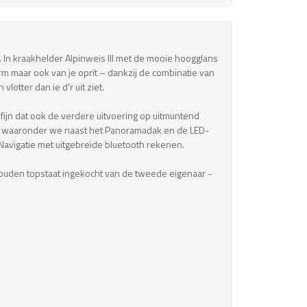
. In kraakhelder Alpinweis III met de mooie hoogglans
erm maar ook van je oprit – dankzij de combinatie van
otter dan ie d’r uit ziet.
fijn dat ook de verdere uitvoering op uitmuntend
s, waaronder we naast het Panoramadak en de LED-
 Navigatie met uitgebreide bluetooth rekenen.
houden topstaat ingekocht van de tweede eigenaar -