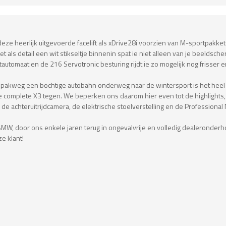
eze heerlijk uitgevoerde facelift als xDrive28i voorzien van M-sportpakket
 als detail een wit stikseltje binnenin spat ie niet alleen van je beeldsch
omaat en de 216 Servotronic besturing rijdt ie zo mogelijk nog frisser en vl
 op pakweg een bochtige autobahn onderweg naar de wintersport is het heel 
e complete X3 tegen. We beperken ons daarom hier even tot de highlight
 de achteruitrijdcamera, de elektrische stoelverstelling en de Professional
BMW, door ons enkele jaren terug in ongevalvrije en volledig dealeronder
ze klant!