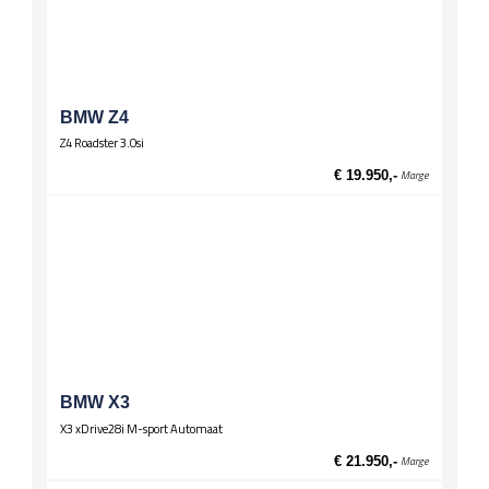
Onderstel
Sportonderstel
Spiegels
El. verstelbare spiegels
BMW Z4
El. verstelbare spiegels, verwarmd
Z4 Roadster 3.0si
Stuurwiel
€ 19.950,-
Marge
Lederen stuur
Multifunctioneel stuur
Sportstuur
Wielen
Lichtmetalen velgen 17 inch
Zittingen
Sportstoelen
BMW X3
X3 xDrive28i M-sport Automaat
€ 21.950,-
Marge