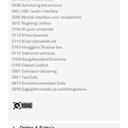
06AB Aansturing teleservices
06FL USB-/audio-interface
06NF Muziek-interface voor smartphone
06VC Regeling Combox
0704 M sport-onderstel
0710 M leerstuurwiel
0715 M aerodynamiek-kit
0760 Hoogglans Shadow line
0775 Dakhemel antraciet
07KA Navigatiepakket Business
07RS Pakket Comfort
0801 Duitsland-uitvoering
0851 Taal Duits
0879 Boorddocumentatie Duits
08TN Dagrijlicht instelb.via verlichtingsmenu
Opties & Extra's