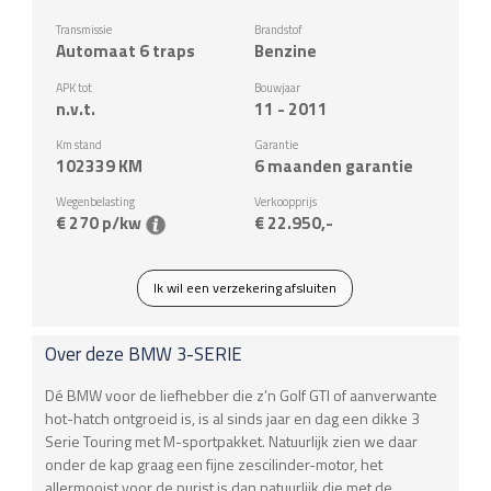
Transmissie
Brandstof
Automaat 6 traps
Benzine
APK tot
Bouwjaar
n.v.t.
11 - 2011
Km stand
Garantie
102339
KM
6 maanden garantie
Wegenbelasting
Verkoopprijs
€ 270 p/kw
€ 22.950,-
Ik wil een verzekering afsluiten
Over deze
BMW
3-SERIE
Dé BMW voor de liefhebber die z’n Golf GTI of aanverwante
hot-hatch ontgroeid is, is al sinds jaar en dag een dikke 3
Serie Touring met M-sportpakket. Natuurlijk zien we daar
onder de kap graag een fijne zescilinder-motor, het
allermooist voor de purist is dan natuurlijk die met de