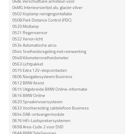
04AE Verschuifbare armsteun voor
04MG Interieursierlijst alu. glacier-zilver
0502 Koplamp reinigingsintallatie
0508 Park Distance Control (PDC)
0520 Mistlamp
0521 Regensensor
0522 Xenon licht
0534 Automatische airco
0544 Snelheidsregeling met remwerking
0548 Kilometersnelheidsmeter
0563 Lichtpakket
0575 Extra 12V-stopcontacten
0606 Navigatiesysteem Business
0612 BMW Assist
0615 Uitgebreide BMW Online-informatie
0616 BMW Online
0620 Spraakinvoersysteem
0633 Voorbereiding zaktelefoon Business
0654 DAB-ontvangermodule
0676 HiFi-Luidsprekersystemen
0698 Area-Code 2 voor DVD
06AA BMW TeleServices