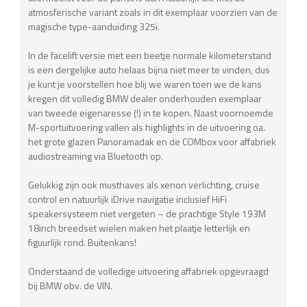
atmosferische variant zoals in dit exemplaar voorzien van de
magische type-aanduiding 325i.
In de facelift versie met een beetje normale kilometerstand
is een dergelijke auto helaas bijna niet meer te vinden, dus
je kunt je voorstellen hoe blij we waren toen we de kans
kregen dit volledig BMW dealer onderhouden exemplaar
van tweede eigenaresse (!) in te kopen. Naast voornoemde
M-sportuitvoering vallen als highlights in de uitvoering oa.
het grote glazen Panoramadak en de COMbox voor affabriek
audiostreaming via Bluetooth op.
Gelukkig zijn ook musthaves als xenon verlichting, cruise
control en natuurlijk iDrive navigatie inclusief HiFi
speakersysteem niet vergeten – de prachtige Style 193M
18inch breedset wielen maken het plaatje letterlijk en
figuurlijk rond. Buitenkans!
Onderstaand de volledige uitvoering affabriek opgevraagd
bij BMW obv. de VIN.