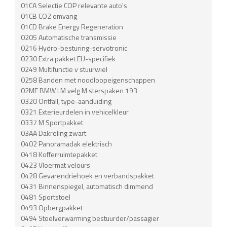
01CA Selectie COP relevante auto's
01CB CO2 omvang
01CD Brake Energy Regeneration
0205 Automatische transmissie
0216 Hydro-besturing-servotronic
0230 Extra pakket EU-specifiek
0249 Multifunctie v stuurwiel
0258 Banden met noodloopeigenschappen
02MF BMW LM velg M sterspaken 193
0320 Ontfall, type-aanduiding
0321 Exterieurdelen in vehicelkleur
0337 M Sportpakket
03AA Dakreling zwart
0402 Panoramadak elektrisch
0418 Kofferruimtepakket
0423 Vloermat velours
0428 Gevarendriehoek en verbandspakket
0431 Binnenspiegel, automatisch dimmend
0481 Sportstoel
0493 Opbergpakket
0494 Stoelverwarming bestuurder/passagier