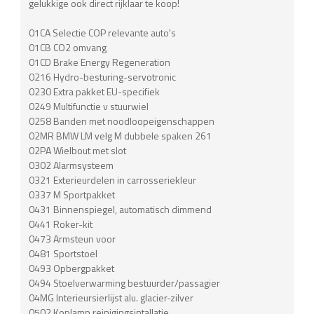
gelukkige ook direct rijklaar te koop!
01CA Selectie COP relevante auto's
01CB CO2 omvang
01CD Brake Energy Regeneration
0216 Hydro-besturing-servotronic
0230 Extra pakket EU-specifiek
0249 Multifunctie v stuurwiel
0258 Banden met noodloopeigenschappen
02MR BMW LM velg M dubbele spaken 261
02PA Wielbout met slot
0302 Alarmsysteem
0321 Exterieurdelen in carrosseriekleur
0337 M Sportpakket
0431 Binnenspiegel, automatisch dimmend
0441 Roker-kit
0473 Armsteun voor
0481 Sportstoel
0493 Opbergpakket
0494 Stoelverwarming bestuurder/passagier
04MG Interieursierlijst alu. glacier-zilver
0502 Koplamp reinigingsintallatie