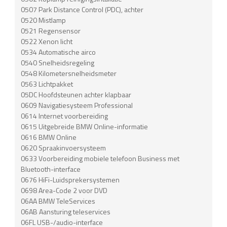
0507 Park Distance Control (PDC), achter
0520 Mistlamp
0521 Regensensor
0522 Xenon licht
0534 Automatische airco
0540 Snelheidsregeling
0548 Kilometersnelheidsmeter
0563 Lichtpakket
05DC Hoofdsteunen achter klapbaar
0609 Navigatiesysteem Professional
0614 Internet voorbereiding
0615 Uitgebreide BMW Online-informatie
0616 BMW Online
0620 Spraakinvoersysteem
0633 Voorbereiding mobiele telefoon Business met
Bluetooth-interface
0676 HiFi-Luidsprekersystemen
0698 Area-Code 2 voor DVD
06AA BMW TeleServices
06AB Aansturing teleservices
06FL USB-/audio-interface