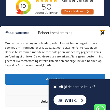
Updates over nieuwbinnen-komers
Beheer toestemming
en verwacht rijplezier ontvangen,
vóórdat ze op de portals staan?
Om de beste ervaringen te bieden, gebruiken wij technologieën zoals
cookies om informatie over je apparaat op te slaan en/of te raadplegen.
Registreer je hier.
Door in te stemmen met deze technologieën kunnen wij gegevens zoals
E-mailadres *
surfgedrag of unieke ID's op deze site verwerken. Als je geen toestemming
geeft of uw toestemming intrekt, kan dit een nadelige invloed hebben op
bepaalde functies en mogelijkheden.
Voornaam *
Accepteren
Altijd de eerste keuze?
Weiger
Ja! Wil ik.
Bekijk voorkeuren