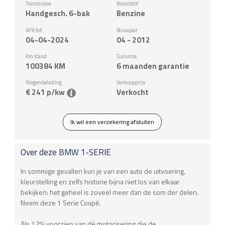
Transmissie
Brandstof
Handgesch. 6-bak
Benzine
APK tot
Bouwjaar
04-04-2024
04 - 2012
Km stand
Garantie
100384
KM
6 maanden garantie
Wegenbelasting
Verkoopprijs
€ 241 p/kw
Verkocht
Ik wil een verzekering afsluiten
Over deze
BMW
1-SERIE
In sommige gevallen kun je van een auto de uitvoering,
kleurstelling en zelfs historie bijna niet los van elkaar
bekijken: het geheel is zoveel meer dan de som der delen.
Neem deze 1 Serie Coupé.
Als 125i voorzien van dé motorisering die de