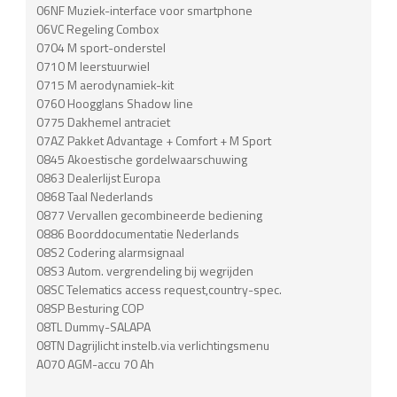
06NF Muziek-interface voor smartphone
06VC Regeling Combox
0704 M sport-onderstel
0710 M leerstuurwiel
0715 M aerodynamiek-kit
0760 Hoogglans Shadow line
0775 Dakhemel antraciet
07AZ Pakket Advantage + Comfort + M Sport
0845 Akoestische gordelwaarschuwing
0863 Dealerlijst Europa
0868 Taal Nederlands
0877 Vervallen gecombineerde bediening
0886 Boorddocumentatie Nederlands
08S2 Codering alarmsignaal
08S3 Autom. vergrendeling bij wegrijden
08SC Telematics access request,country-spec.
08SP Besturing COP
08TL Dummy-SALAPA
08TN Dagrijlicht instelb.via verlichtingsmenu
A070 AGM-accu 70 Ah