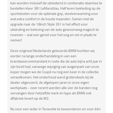
kan worden inclusief de uitsluitend in combinatie daarmee te
bestellen kleur 381 LeMansblau. Half leren bekleding op de
sportstoelen voor de optimale grip, stoelverwarming voor
wat extra comfort in de koude maanden. Samen met de
upgrade naar de 18inch Style 261 is het effect voor
uitstraling en beleving van de auto gewoonweg magisch te
noemen – wat een genot voor het oog en om in plaats te
nemen!
Deze origineel Nederlands geleverde BMW kochten wij
eerder na lange onderhandeling in van een
brandweercommandant in ruste die de auto bijna acht jaar in
zijn bezit had, vanwege wijziging van wagenpark van onze
koper mogen we de Coupé nu nog een keer in de collectie
verwelkomen. Het onderhoud werd grotendeels bij de
dealer uitgevoerd, de afgelopen jaren in onze eigen
werkplaats - zeer recent werden alle vier de banden nog
vervangen door hetzelfde merk en type als BMW ook
affabriek levert op de M2.
Nu voor een ieder in Terwolde te bewonderen en voor één