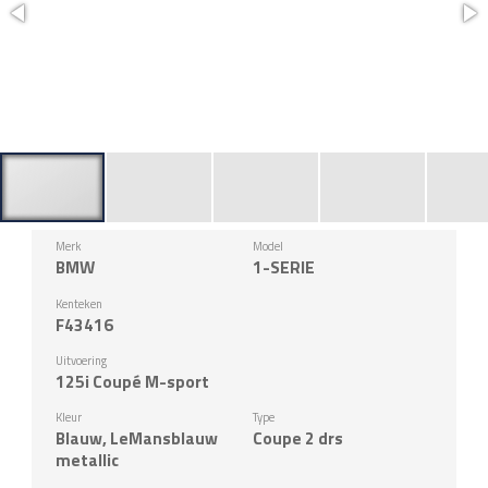
Merk
Model
BMW
1-SERIE
Kenteken
F43416
Uitvoering
125i Coupé M-sport
Kleur
Type
Blauw, LeMansblauw
Coupe 2 drs
metallic