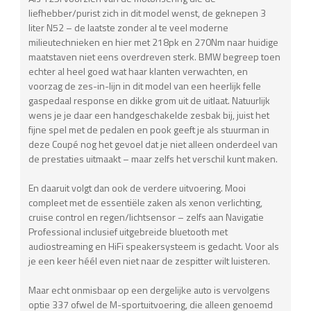
liefhebber/purist zich in dit model wenst, de geknepen 3
liter N52 – de laatste zonder al te veel moderne
milieutechnieken en hier met 218pk en 270Nm naar huidige
maatstaven niet eens overdreven sterk. BMW begreep toen
echter al heel goed wat haar klanten verwachten, en
voorzag de zes-in-lijn in dit model van een heerlijk felle
gaspedaal response en dikke grom uit de uitlaat. Natuurlijk
wens je je daar een handgeschakelde zesbak bij, juist het
fijne spel met de pedalen en pook geeft je als stuurman in
deze Coupé nog het gevoel dat je niet alleen onderdeel van
de prestaties uitmaakt – maar zelfs het verschil kunt maken.
En daaruit volgt dan ook de verdere uitvoering. Mooi
compleet met de essentiële zaken als xenon verlichting,
cruise control en regen/lichtsensor – zelfs aan Navigatie
Professional inclusief uitgebreide bluetooth met
audiostreaming en HiFi speakersysteem is gedacht. Voor als
je een keer héél even niet naar de zespitter wilt luisteren.
Maar echt onmisbaar op een dergelijke auto is vervolgens
optie 337 ofwel de M-sportuitvoering, die alleen genoemd