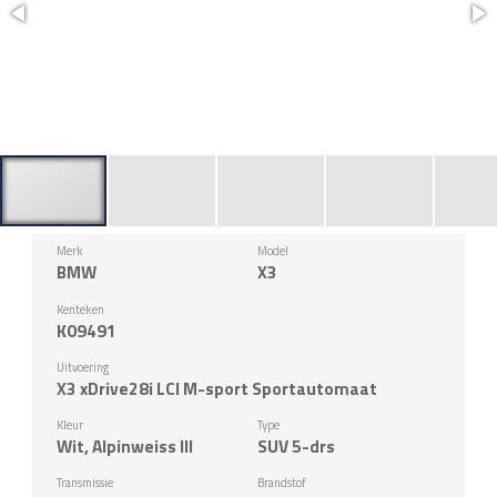
Merk
Model
BMW
X3
Kenteken
K09491
Uitvoering
X3 xDrive28i LCI M-sport Sportautomaat
Kleur
Type
Wit, Alpinweiss III
SUV 5-drs
Transmissie
Brandstof