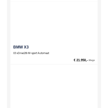
Spiegels
El. verstelbare spiegels, verwarmd
Wielen
Lichtmetalen velgen 17 inch
BMW X3
X3 xDrive28i M-sport Automaat
€ 21.950,-
Marge