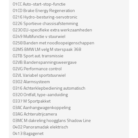
01CC Auto-start-stop-functie
01CD Brake Energy Regeneration
0216 Hydro-besturing-servotronic
0226 Sportieve chassisafstemming
0230 EU-specifieke extra werkzaamheden
0249 Multifunctie v stuurwiel
0258 Banden met noodloopeigenschappen
02MS BMW LM velg M sterspaak 368
02TB Sport aut. transmissie
02VB Bandenspanningsweergave
02VG Performance control
02VL Variabel sportstuurwiel
0302 Alarmsysteem
0316 Achterklepbediening automatisch
0320 Ontfall, type-aanduiding
0337 M Sportpakket
03AC Aanhangwagenkoppeling
03AG Achteruitrijcamera
03MC M dakreling hoogglans Shadow Line
0402 Panoramadak elektrisch
0413 Bagagenet