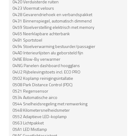
0420 Verduisterde ruiten
0423 Vloermat velours
0428 Gevarendriehoek en verbandspakket
0431 Binnenspiegel, automatisch dimmend
0459 Stoelverstelling elektrisch met memory
0465 Neerklapbare achterbank
0481 Sportstoel
0494 Stoelverwarming bestuurder/passagier
04AD Interieurlijsten alu geborsteld fijn
04NE Blow-By verwarmer
04NG Panelen dashboard hoogglans
04U2 Rijbelevingstoets incl. ECO PRO
0502 Koplamp reinigingsintallatie
0508 Park Distance Control (PDC)
0521 Regensensor
0534 Automatische airco
0544 Snelheidsregeling met remwerking
0548 Kilometersnelheidsmeter
0552 Adaptieve LED-koplamp
0563 Lichtpakket
05A1 LED Mistlamp
05AC Grootlichtassistent