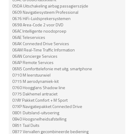
05DA Uitschakeling airbag passagierszijde
0609 Navigatiesysteem Professional
0676 HiFi-Luidsprekersystemen
0698 Area-Code 2 voor DVD
06AC Intelligente noodoproep
06AE Teleservices
06AK Connected Drive Services
06AM Real-Time Traffic Information
06AN Concierge Services
06AP Remote Services
06NS Comforttelefonie met uitg. smartphone
0710 M leerstuurwiel
0715 M aerodynamiek-kit
0760 Hoogglans Shadow line
0775 Dakhemel antraciet
07AY Pakket Comfort + M Sport
07XP Navigatiepakket Connected Drive
0801 Duitsland-uitvoering
0840 Hoogsnelheidsafstelling
0851 Taal Duits
0877 Vervallen gecombineerde bediening