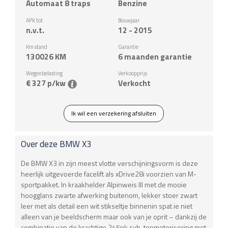
Automaat 8 traps
Benzine
APK tot
Bouwjaar
n.v.t.
12 - 2015
Km stand
Garantie
130026
KM
6 maanden garantie
Wegenbelasting
Verkoopprijs
€ 327 p/kw
Verkocht
Ik wil een verzekering afsluiten
Over deze
BMW
X3
De BMW X3 in zijn meest vlotte verschijningsvorm is deze
heerlijk uitgevoerde facelift als xDrive28i voorzien van M-
sportpakket. In kraakhelder Alpinweis III met de mooie
hoogglans zwarte afwerking buitenom, lekker stoer zwart
leer met als detail een wit stikseltje binnenin spat ie niet
alleen van je beeldscherm maar ook van je oprit – dankzij de
combinatie van de krachtige 245pk sub-topmotorisering met