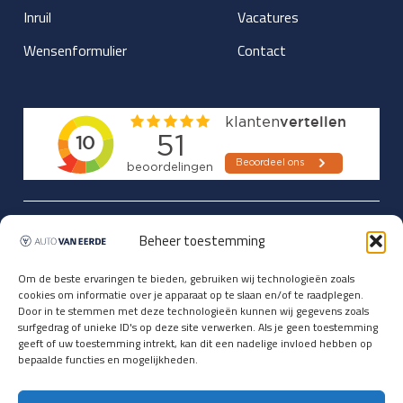
Inruil
Vacatures
Wensenformulier
Contact
Updates over nieuwbinnen-komers
Beheer toestemming
en verwacht rijplezier ontvangen,
vóórdat ze op de portals staan?
Om de beste ervaringen te bieden, gebruiken wij technologieën zoals
cookies om informatie over je apparaat op te slaan en/of te raadplegen.
Registreer je hier.
Door in te stemmen met deze technologieën kunnen wij gegevens zoals
E-mailadres *
surfgedrag of unieke ID's op deze site verwerken. Als je geen toestemming
geeft of uw toestemming intrekt, kan dit een nadelige invloed hebben op
bepaalde functies en mogelijkheden.