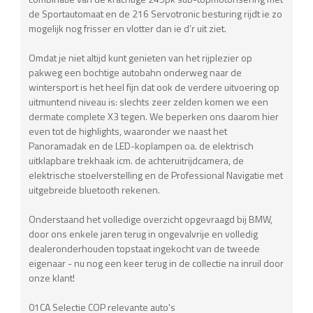
de Sportautomaat en de 216 Servotronic besturing rijdt ie zo
mogelijk nog frisser en vlotter dan ie d’r uit ziet.
Omdat je niet altijd kunt genieten van het rijplezier op
pakweg een bochtige autobahn onderweg naar de
wintersport is het heel fijn dat ook de verdere uitvoering op
uitmuntend niveau is: slechts zeer zelden komen we een
dermate complete X3 tegen. We beperken ons daarom hier
even tot de highlights, waaronder we naast het
Panoramadak en de LED-koplampen oa. de elektrisch
uitklapbare trekhaak icm. de achteruitrijdcamera, de
elektrische stoelverstelling en de Professional Navigatie met
uitgebreide bluetooth rekenen.
Onderstaand het volledige overzicht opgevraagd bij BMW,
door ons enkele jaren terug in ongevalvrije en volledig
dealeronderhouden topstaat ingekocht van de tweede
eigenaar - nu nog een keer terug in de collectie na inruil door
onze klant!
01CA Selectie COP relevante auto's