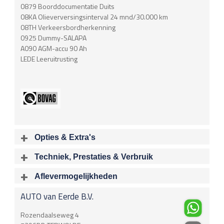
0879 Boorddocumentatie Duits
08KA Olieverversingsinterval 24 mnd/30.000 km
08TH Verkeersbordherkenning
0925 Dummy-SALAPA
A090 AGM-accu 90 Ah
LEDE Leeruitrusting
Opties & Extra's
Uitgelichte opties
Techniek, Prestaties & Verbruik
Extra's
Aantal cylinders
Motorinhoud
Aflevermogelijkheden
Achteropkomend verkeer waarschuwing
4
1997 cc
Bij aflevering van uw voertuig kunt u kiezen voor één van de
Audioinstallatie met CD-speler
AUTO van Eerde B.V.
onderstaande
optionele
pakketten.
Vermogen
Acceleratietijd 0-100
Bots herkenning en activatie
180 kW / 245 pk
6.50 sec
Brake Assist System
€
Rozendaalseweg 4
Connected services
Acceleratietijd 80-120
Topsnelheid