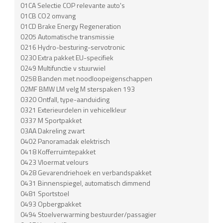
01CA Selectie COP relevante auto's
01CB CO2 omvang
01CD Brake Energy Regeneration
0205 Automatische transmissie
0216 Hydro-besturing-servotronic
0230 Extra pakket EU-specifiek
0249 Multifunctie v stuurwiel
0258 Banden met noodloopeigenschappen
02MF BMW LM velg M sterspaken 193
0320 Ontfall, type-aanduiding
0321 Exterieurdelen in vehicelkleur
0337 M Sportpakket
03AA Dakreling zwart
0402 Panoramadak elektrisch
0418 Kofferruimtepakket
0423 Vloermat velours
0428 Gevarendriehoek en verbandspakket
0431 Binnenspiegel, automatisch dimmend
0481 Sportstoel
0493 Opbergpakket
0494 Stoelverwarming bestuurder/passagier