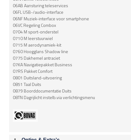
06AB Aansturing teleservices
06FL USB-/audio-interface
06NF Muziek-interface voor smartphone
06VC Regeling Combox
0704 M sport-onderstel
0710 M leerstuurwiel
0715 M aerodynamiek-kit
0760 Hoogglans Shadow line
0775 Dakhemel antraciet
07KA Navigatiepakket Business
07RS Pakket Comfort
0801 Duitsland-uitvoering
0851 Taal Duits
0879 Boorddocumentatie Duits
08TN Dagrijlicht instelb.via verlichtingsmenu
Opties & Extra's