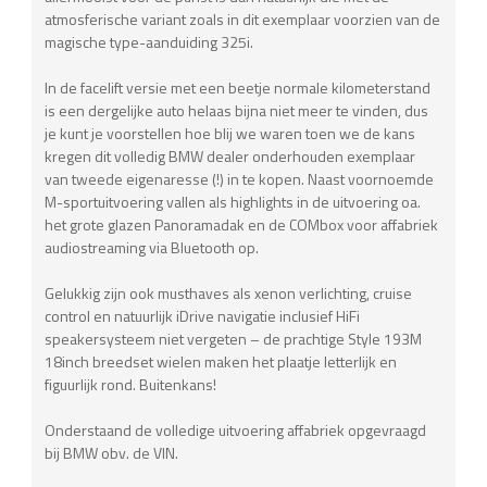
atmosferische variant zoals in dit exemplaar voorzien van de
magische type-aanduiding 325i.
In de facelift versie met een beetje normale kilometerstand
is een dergelijke auto helaas bijna niet meer te vinden, dus
je kunt je voorstellen hoe blij we waren toen we de kans
kregen dit volledig BMW dealer onderhouden exemplaar
van tweede eigenaresse (!) in te kopen. Naast voornoemde
M-sportuitvoering vallen als highlights in de uitvoering oa.
het grote glazen Panoramadak en de COMbox voor affabriek
audiostreaming via Bluetooth op.
Gelukkig zijn ook musthaves als xenon verlichting, cruise
control en natuurlijk iDrive navigatie inclusief HiFi
speakersysteem niet vergeten – de prachtige Style 193M
18inch breedset wielen maken het plaatje letterlijk en
figuurlijk rond. Buitenkans!
Onderstaand de volledige uitvoering affabriek opgevraagd
bij BMW obv. de VIN.