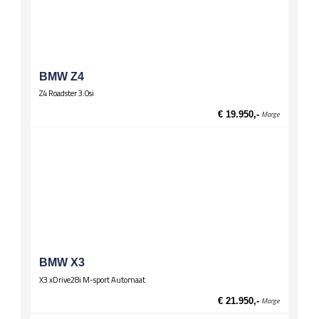
Onderstel
Sportonderstel
Spiegels
El. verstelbare spiegels
BMW Z4
El. verstelbare spiegels, verwarmd
Z4 Roadster 3.0si
Stuurwiel
€ 19.950,-
Marge
Lederen stuur
Multifunctioneel stuur
Sportstuur
Wielen
Lichtmetalen velgen 17 inch
Zittingen
Sportstoelen
BMW X3
X3 xDrive28i M-sport Automaat
€ 21.950,-
Marge