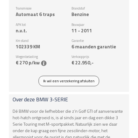
Transmissie
Brandstof
Automaat 6 traps
Benzine
APK tot
Bouwjaar
n.v.t.
11 - 2011
Km stand
Garantie
102339
KM
6 maanden garantie
Wegenbelasting
Verkoopprijs
€ 270 p/kw
€ 22.950,-
Ik wil een verzekering afsluiten
Over deze
BMW
3-SERIE
Dé BMW voor de liefhebber die z’n Golf GTI of aanverwante
hot-hatch ontgroeid is, is al sinds jaar en dag een dikke 3
Serie Touring met M-sportpakket. Natuurlijk zien we daar
onder de kap graag een fijne zescilinder-motor, het
allermooist voor de purist is dan natuurlijk die met de