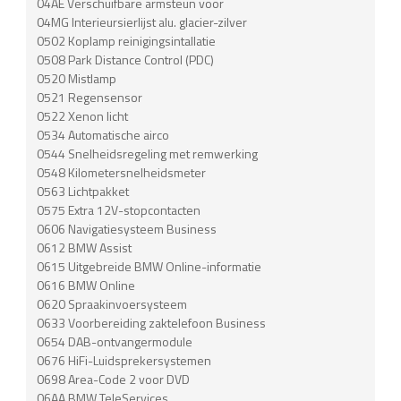
04AE Verschuifbare armsteun voor
04MG Interieursierlijst alu. glacier-zilver
0502 Koplamp reinigingsintallatie
0508 Park Distance Control (PDC)
0520 Mistlamp
0521 Regensensor
0522 Xenon licht
0534 Automatische airco
0544 Snelheidsregeling met remwerking
0548 Kilometersnelheidsmeter
0563 Lichtpakket
0575 Extra 12V-stopcontacten
0606 Navigatiesysteem Business
0612 BMW Assist
0615 Uitgebreide BMW Online-informatie
0616 BMW Online
0620 Spraakinvoersysteem
0633 Voorbereiding zaktelefoon Business
0654 DAB-ontvangermodule
0676 HiFi-Luidsprekersystemen
0698 Area-Code 2 voor DVD
06AA BMW TeleServices