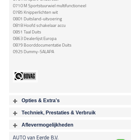
0710 M Sportstuurwiel multifunctioneel
0785 Knipperlichten wit
0801 Duitsland-uitvoering
0818 Hoofd schakelaar accu
0851 Taal Duits
0863 Dealerlijst Europa
0879 Boorddocumentatie Duits
0925 Dummy-SALAPA
Opties & Extra's
Uitgelichte opties
Techniek, Prestaties & Verbruik
Extra's
Aantal cylinders
Motorinhoud
Aflevermogelijkheden
Alarm klasse 3
6
2979 cc
Bij aflevering van uw voertuig kunt u kiezen voor één van de
Verbruiksmeter
AUTO van Eerde B.V.
onderstaande
optionele
pakketten.
Vermogen
Acceleratietijd 0-100