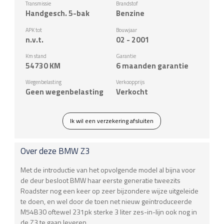
Transmissie
Brandstof
Handgesch. 5-bak
Benzine
APK tot
Bouwjaar
n.v.t.
02 - 2001
Km stand
Garantie
54730
KM
6 maanden garantie
Wegenbelasting
Verkoopprijs
Geen wegenbelasting
Verkocht
Ik wil een verzekering afsluiten
Over deze
BMW
Z3
Met de introductie van het opvolgende model al bijna voor
de deur besloot BMW haar eerste generatie tweezits
Roadster nog een keer op zeer bijzondere wijze uitgeleide
te doen, en wel door de toen net nieuw geïntroduceerde
M54B30 oftewel 231pk sterke 3 liter zes-in-lijn ook nog in
de Z3 te gaan leveren.