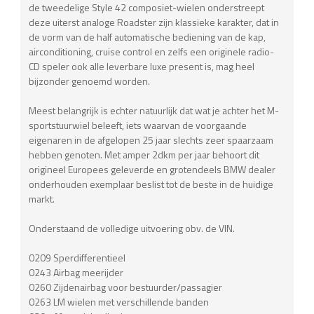
de tweedelige Style 42 composiet-wielen onderstreept
deze uiterst analoge Roadster zijn klassieke karakter, dat in
de vorm van de half automatische bediening van de kap,
airconditioning, cruise control en zelfs een originele radio-
CD speler ook alle leverbare luxe present is, mag heel
bijzonder genoemd worden.
Meest belangrijk is echter natuurlijk dat wat je achter het M-
sportstuurwiel beleeft, iets waarvan de voorgaande
eigenaren in de afgelopen 25 jaar slechts zeer spaarzaam
hebben genoten. Met amper 2dkm per jaar behoort dit
origineel Europees geleverde en grotendeels BMW dealer
onderhouden exemplaar beslist tot de beste in de huidige
markt.
Onderstaand de volledige uitvoering obv. de VIN.
0209 Sperdifferentieel
0243 Airbag meerijder
0260 Zijdenairbag voor bestuurder/passagier
0263 LM wielen met verschillende banden