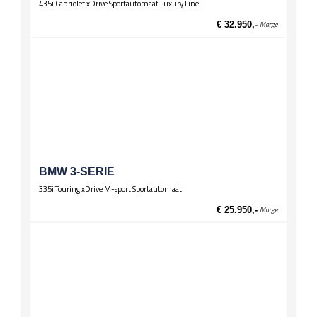
435i Cabriolet xDrive Sportautomaat Luxury Line
Zittingen
El. verst. voorstoelen
€ 32.950,-
Marge
Stoelverwarming voor
BMW 3-SERIE
335i Touring xDrive M-sport Sportautomaat
€ 25.950,-
Marge