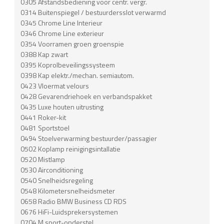
0305 Afstandsbediening voor centr. vergr.
0314 Buitenspiegel / bestuurdersslot verwarmd
0345 Chrome Line Interieur
0346 Chrome Line exterieur
0354 Voorramen groen groenspie
0388 Kap zwart
0395 Koprolbeveilingssysteem
0398 Kap elektr./mechan. semiautom.
0423 Vloermat velours
0428 Gevarendriehoek en verbandspakket
0435 Luxe houten uitrusting
0441 Roker-kit
0481 Sportstoel
0494 Stoelverwarming bestuurder/passagier
0502 Koplamp reinigingsintallatie
0520 Mistlamp
0530 Airconditioning
0540 Snelheidsregeling
0548 Kilometersnelheidsmeter
0658 Radio BMW Business CD RDS
0676 HiFi-Luidsprekersystemen
0704 M sport-onderstel