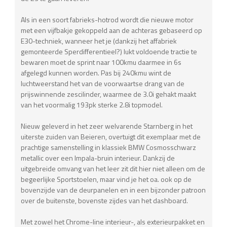
Als in een soort fabrieks-hotrod wordt die nieuwe motor
met een vijfbakje gekoppeld aan de achteras gebaseerd op
E30-techniek, wanneer het je (dankzij het affabriek
gemonteerde Sperdifferentieel?) lukt voldoende tractie te
bewaren moet de sprint naar 100kmu daarmee in 6s
afgelegd kunnen worden. Pas bij 240kmu wint de
luchtweerstand het van de voorwaartse drang van de
prijswinnende zescilinder, waarmee de 3.0i gehakt maakt
van het voormalig 193pk sterke 2.8i topmodel.
Nieuw geleverd in het zeer welvarende Starnberg in het
uiterste zuiden van Beieren, overtuigt dit exemplaar met de
prachtige samenstelling in klassiek BMW Cosmosschwarz
metallic over een Impala-bruin interieur. Dankzij de
uitgebreide omvang van het leer zit dit hier niet alleen om de
begeerlijke Sportstoelen, maar vind je het oa. ook op de
bovenzijde van de deurpanelen en in een bijzonder patroon
over de buitenste, bovenste zijdes van het dashboard.
Met zowel het Chrome-line interieur-, als exterieurpakket en