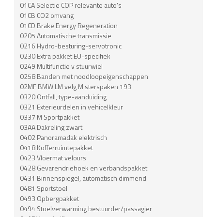
01CA Selectie COP relevante auto's
01CB CO2 omvang
01CD Brake Energy Regeneration
0205 Automatische transmissie
0216 Hydro-besturing-servotronic
0230 Extra pakket EU-specifiek
0249 Multifunctie v stuurwiel
0258 Banden met noodloopeigenschappen
02MF BMW LM velg M sterspaken 193
0320 Ontfall, type-aanduiding
0321 Exterieurdelen in vehicelkleur
0337 M Sportpakket
03AA Dakreling zwart
0402 Panoramadak elektrisch
0418 Kofferruimtepakket
0423 Vloermat velours
0428 Gevarendriehoek en verbandspakket
0431 Binnenspiegel, automatisch dimmend
0481 Sportstoel
0493 Opbergpakket
0494 Stoelverwarming bestuurder/passagier