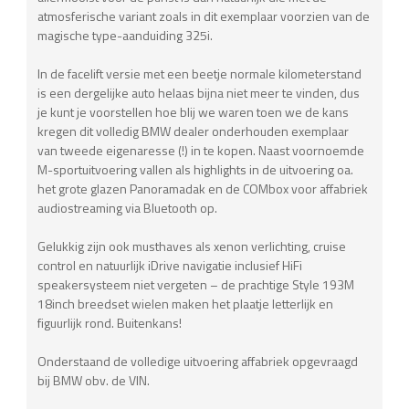
atmosferische variant zoals in dit exemplaar voorzien van de
magische type-aanduiding 325i.
In de facelift versie met een beetje normale kilometerstand
is een dergelijke auto helaas bijna niet meer te vinden, dus
je kunt je voorstellen hoe blij we waren toen we de kans
kregen dit volledig BMW dealer onderhouden exemplaar
van tweede eigenaresse (!) in te kopen. Naast voornoemde
M-sportuitvoering vallen als highlights in de uitvoering oa.
het grote glazen Panoramadak en de COMbox voor affabriek
audiostreaming via Bluetooth op.
Gelukkig zijn ook musthaves als xenon verlichting, cruise
control en natuurlijk iDrive navigatie inclusief HiFi
speakersysteem niet vergeten – de prachtige Style 193M
18inch breedset wielen maken het plaatje letterlijk en
figuurlijk rond. Buitenkans!
Onderstaand de volledige uitvoering affabriek opgevraagd
bij BMW obv. de VIN.