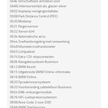
04AE Verschuifbare armsteun voor
04MG Interieursierlijst alu. glacier-zilver
0502 Koplamp reinigingsintallatie
0508 Park Distance Control (PDC)
0520 Mistlamp
0521 Regensensor
0522 Xenon licht
0534 Automatische airco
0544 Snelheidsregeling met remwerking
0548 Kilometersnelheidsmeter
0563 Lichtpakket
0575 Extra 12V-stopcontacten
0606 Navigatiesysteem Business
0612 BMW Assist
0615 Uitgebreide BMW Online-informatie
0616 BMW Online
0620 Spraakinvoersysteem
0633 Voorbereiding zaktelefoon Business
0654 DAB-ontvangermodule
0676 HiFi-Luidsprekersystemen
0698 Area-Code 2 voor DVD
06AA BMW TeleServices