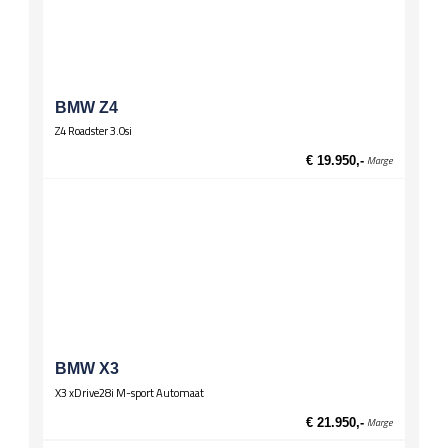
Onderstel
Sportonderstel
Spiegels
El. verstelbare spiegels
BMW Z4
El. verstelbare spiegels, verwarmd
Z4 Roadster 3.0si
Stuurwiel
€ 19.950,-
Marge
Lederen stuur
Multifunctioneel stuur
Sportstuur
Wielen
Lichtmetalen velgen 17 inch
Zittingen
Sportstoelen
BMW X3
X3 xDrive28i M-sport Automaat
€ 21.950,-
Marge