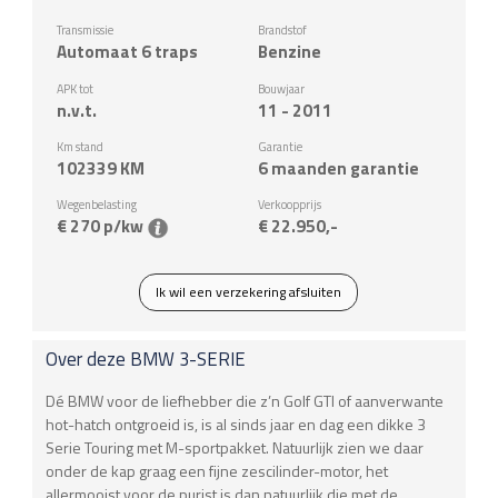
Transmissie
Brandstof
Automaat 6 traps
Benzine
APK tot
Bouwjaar
n.v.t.
11 - 2011
Km stand
Garantie
102339
KM
6 maanden garantie
Wegenbelasting
Verkoopprijs
€ 270 p/kw
€ 22.950,-
Ik wil een verzekering afsluiten
Over deze
BMW
3-SERIE
Dé BMW voor de liefhebber die z’n Golf GTI of aanverwante
hot-hatch ontgroeid is, is al sinds jaar en dag een dikke 3
Serie Touring met M-sportpakket. Natuurlijk zien we daar
onder de kap graag een fijne zescilinder-motor, het
allermooist voor de purist is dan natuurlijk die met de