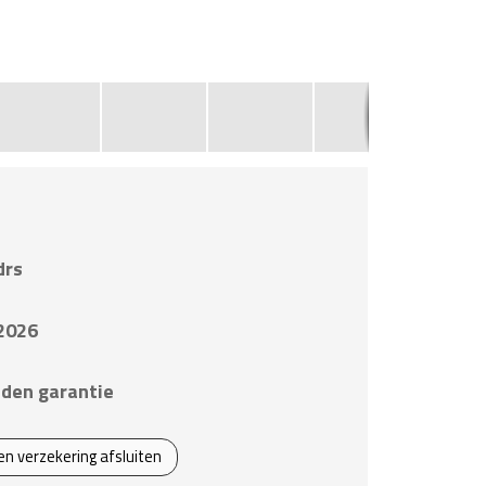
2
drs
2026
den garantie
een verzekering afsluiten