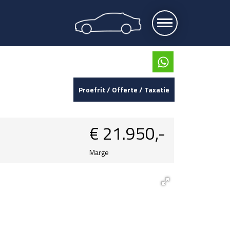
Proefrit / Offerte / Taxatie
€
21.950,-
Marge