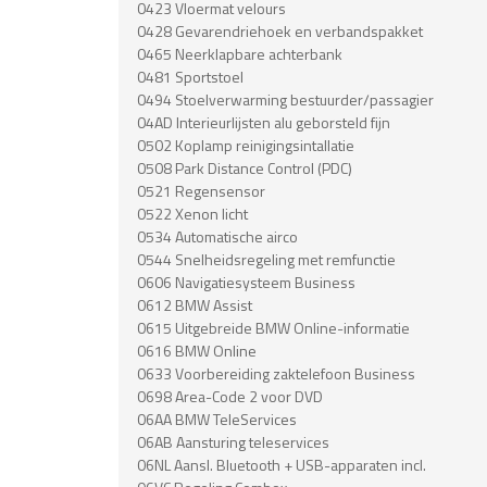
0423 Vloermat velours
0428 Gevarendriehoek en verbandspakket
0465 Neerklapbare achterbank
0481 Sportstoel
0494 Stoelverwarming bestuurder/passagier
04AD Interieurlijsten alu geborsteld fijn
0502 Koplamp reinigingsintallatie
0508 Park Distance Control (PDC)
0521 Regensensor
0522 Xenon licht
0534 Automatische airco
0544 Snelheidsregeling met remfunctie
0606 Navigatiesysteem Business
0612 BMW Assist
0615 Uitgebreide BMW Online-informatie
0616 BMW Online
0633 Voorbereiding zaktelefoon Business
0698 Area-Code 2 voor DVD
06AA BMW TeleServices
06AB Aansturing teleservices
06NL Aansl. Bluetooth + USB-apparaten incl.