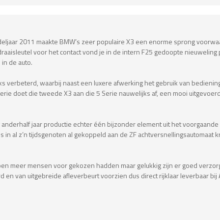
deljaar 2011 maakte BMW’s zeer populaire X3 een enorme sprong voorwaart
aaisleutel voor het contact vond je in de intern F25 gedoopte nieuweling 
in de auto.
s verbeterd, waarbij naast een luxere afwerking het gebruik van bedienin
erie doet die tweede X3 aan die 5 Serie nauwelijks af, een mooi uitgevoer
 anderhalf jaar productie echter één bijzonder element uit het voorgaand
 in al z’n tijdsgenoten al gekoppeld aan de ZF achtversnellingsautomaat kr
 toen meer mensen voor gekozen hadden maar gelukkig zijn er goed verzorgd
en van uitgebreide afleverbeurt voorzien dus direct rijklaar leverbaar bi