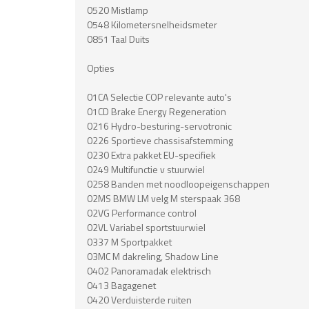
0520 Mistlamp
0548 Kilometersnelheidsmeter
0851 Taal Duits
Opties
01CA Selectie COP relevante auto's
01CD Brake Energy Regeneration
0216 Hydro-besturing-servotronic
0226 Sportieve chassisafstemming
0230 Extra pakket EU-specifiek
0249 Multifunctie v stuurwiel
0258 Banden met noodloopeigenschappen
02MS BMW LM velg M sterspaak 368
02VG Performance control
02VL Variabel sportstuurwiel
0337 M Sportpakket
03MC M dakreling, Shadow Line
0402 Panoramadak elektrisch
0413 Bagagenet
0420 Verduisterde ruiten