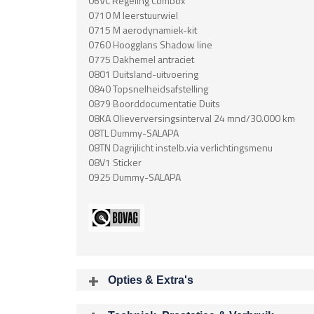
06VC Regeling Combox
0710 M leerstuurwiel
0715 M aerodynamiek-kit
0760 Hoogglans Shadow line
0775 Dakhemel antraciet
0801 Duitsland-uitvoering
0840 Topsnelheidsafstelling
0879 Boorddocumentatie Duits
08KA Olieverversingsinterval 24 mnd/30.000 km
08TL Dummy-SALAPA
08TN Dagrijlicht instelb.via verlichtingsmenu
08V1 Sticker
0925 Dummy-SALAPA
Opties & Extra's
Uitgelichte opties