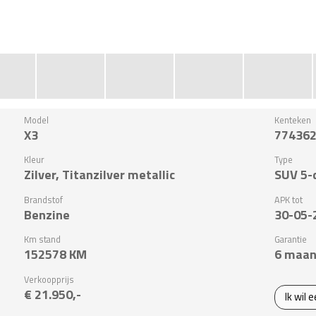
Model
Kenteken
X3
77436
Kleur
Type
Zilver, Titanzilver metallic
SUV 5-
Brandstof
APK tot
Benzine
30-05-
Km stand
Garantie
152578
KM
6 maan
Verkoopprijs
€ 21.950,-
Ik wil 