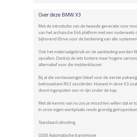
Over deze
BMW
X3
Met de introductie van de tweede generatie voor mo
van het archaïsche E46 platform met een ouderwets dr
bijhorend iDrive voor de bediening van alle systemen 
Ook het materiaalgebruik en de aankleding werden fik
opvallen. Dankzij de iets kortere maar hogere carross
alternatief voor die middenklasser.
Bij al die vernieuwingen bleef voor de eerste pakweg
betrouwbare N52 zescilinder. Hoewel in deze X3 zoals
direct ingespoten zes-in-lijn onder de kap.
Met de kennis van nu zou je misschien willen dat er
In onze eigen werkplaats reeds grondig geïnspecteerd 
Standaard uitrusting
0205 Automatische transmissie