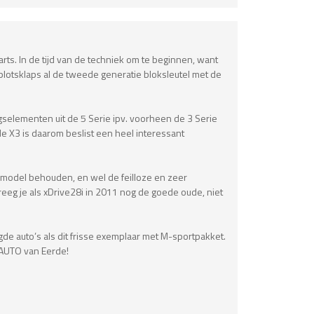
s. In de tijd van de techniek om te beginnen, want
plotsklaps al de tweede generatie bloksleutel met de
gselementen uit de 5 Serie ipv. voorheen de 3 Serie
de X3 is daarom beslist een heel interessant
e model behouden, en wel de feilloze en zeer
eeg je als xDrive28i in 2011 nog de goede oude, niet
e auto’s als dit frisse exemplaar met M-sportpakket.
j AUTO van Eerde!