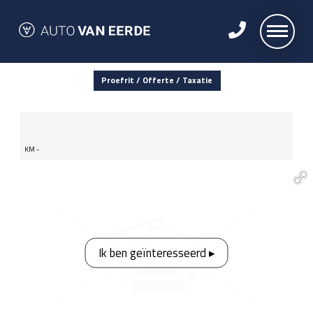
Proefrit / Offerte / Taxatie
KM -
Ik ben geïnteresseerd