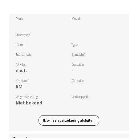
Merk
Model
Uitvoering
Kleur
Type
Transmissie
Brandstof
APK tot
Bouwjaar
n.v.t.
-
Km stand
Garantie
KM
Wegenbelasting
Verkoopprijs
Niet bekend
Ik wil een verzekering afsluiten