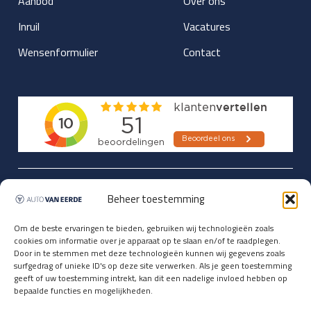
Aanbod
Over ons
Inruil
Vacatures
Wensenformulier
Contact
Updates over nieuwbinnen-komers
Beheer toestemming
en verwacht rijplezier ontvangen,
vóórdat ze op de portals staan?
Om de beste ervaringen te bieden, gebruiken wij technologieën zoals
cookies om informatie over je apparaat op te slaan en/of te raadplegen.
Registreer je hier.
Door in te stemmen met deze technologieën kunnen wij gegevens zoals
E-mailadres *
surfgedrag of unieke ID's op deze site verwerken. Als je geen toestemming
geeft of uw toestemming intrekt, kan dit een nadelige invloed hebben op
bepaalde functies en mogelijkheden.