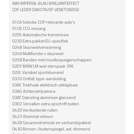
A89 IMPERIAL-BLAU BRILLIANTEFFECT
CDF LEDER DAKOTA/DF VENETOBEIGE
01CA Selectie COP relevante auto's
01CB CO2 omvang
0205 Automatische transmissie
0230 Extra pakket EU-specifiek
0248 Stuurwielverwarming
0249 Multifunctie v stuurwiel
0258 Banden met noodloopeigenschappen
02DY BMW LM wiel sterspaak 396
02VL Variabel sportstuurwiel
0320 Ontfall, type-aanduiding
03AC Trekhaak elektrisch uitklapbaar
03AG Achteruitrijcamera
03AT Dakreling aluminium glanzend
03DZ Vervallen extra opschrift buiten
0420 Verduisterde ruiten
0423 Vloermat velours
0428 Gevarendriehoek en verbandspakket
0430 Binnen-/buitenspiegel, aut. dimmend