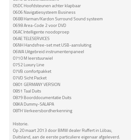
05DC Hoofdsteunen achter klapbaar
0606 Navigatiesysteem Business
0688 Harman/Kardon Surround Sound systeem
0698 Area-Code 2 voor DVD
06AC Intelligente noodoproep
06AE TELESERVICES
06NH Handsfree-set met USB-aansluiting
06WA Uitgebreid instrumentenpaneel
0710 M leerstuurwiel
07S2 Luxury Line
07VB comfortpakket
07VD Sicht Packet
0801 GERMANY VERSION
0851 Taal Duits
0879 Boorddocumentatie Duits
08KA Dummy-SALAPA
08TH Verkeersbordherkenning
Historie.
Op 20 maart 2013 door BMW dealer Ruffert in Löbau,
Duitsland, aan de eerste particuliere eigenaar afgeleverd.