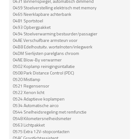
0431 Binnenspiegel, automatisch dimmend
0459 Stoelverstelling elektrisch met memory
0465 Neerklapbare achterbank
0481 Sportstoel
0493 Opbergpakket
0494 Stoelverwarming bestuurder/passagier
04AE Verschuifbare armsteun voor
04B8 Edelhoutuitv. wortelnoten/inlegwerk
04DM Sierlijsten parelglans chroom
04NE Blow-By verwarmer
0502 Koplamp reinigingsintallatie
0508 Park Distance Control (PDC)
0520 Mistlamp
0521 Regensensor
0522 Xenon licht
0524 Adaptieve koplampen
0534 Automatische airco
0544 Snelheidsregeling met remfunctie
0548 Kilometersnelheidsmeter
0563 Lichtpakket
0575 Extra 12V-stopcontacten
05AC Grootlichtassistent