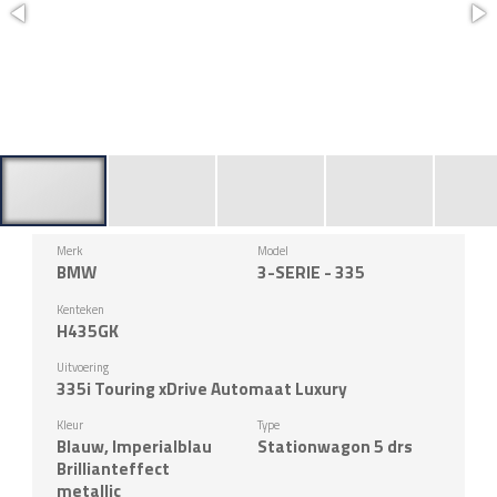
Merk
Model
BMW
3-SERIE - 335
Kenteken
H435GK
Uitvoering
335i Touring xDrive Automaat Luxury
Kleur
Type
Blauw, Imperialblau
Stationwagon 5 drs
Brillianteffect
metallic