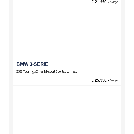
€ 21.950,-
Marge
El. verst. voorstoelen met geheugen
Sportstoelen
Stoelverwarming voor
BMW 3-SERIE
335i Touring xDrive M-sport Sportautomaat
€ 25.950,-
Marge