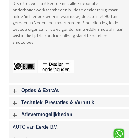
Deze trouwe klant keerde niet alleen voor alle
onderhoudswerkzaamheden bij deze dealer terug, maar
ruilde ‘m hier ook weer in waarna wij de auto met 90dkm
gereden in Nederland importeerden. Sindsdien legde de
tweede eigenaar er de volgende ruime 40dkm mee af maar
wist in die tijd de conditie volledig stand te houden:
smetteloos!
Opties & Extra's
Uitgelichte opties
Techniek, Prestaties & Verbruik
Extra's
Aantal cylinders
Motorinhoud
Aflevermogelijkheden
6
2979 cc
Audio installatie
Bij aflevering van uw voertuig kunt u kiezen voor één van de
Bluetooth carkit
AUTO van Eerde B.V.
onderstaande
optionele
pakketten.
Vermogen
Acceleratietijd 0-100
Navigatiesysteem
225 kW / 306 pk
0.00 sec