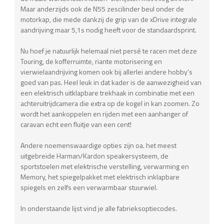
Maar anderzijds ook de N55 zescilinder beul onder de
motorkap, die mede dankzij de grip van de xDrive integrale
aandrijving maar 5,1s nodig heeft voor de standaardsprint.
Nu hoef je natuurlijk helemaal niet persé te racen met deze
Touring, de kofferruimte, riante motorisering en
vierwielaandrijving komen ook bij allerlei andere hobby’s
goed van pas. Heel leuk in dat kader is de aanwezigheid van
een elektrisch uitklapbare trekhaak in combinatie met een
achteruitrijdcamera die extra op de kogel in kan zoomen. Zo
wordt het aankoppelen en rijden met een aanhanger of
caravan echt een fluitje van een cent!
Andere noemenswaardige opties zijn oa. het meest
uitgebreide Harman/Kardon speakersysteem, de
sportstoelen met elektrische verstelling, verwarming en
Memory, het spiegelpakket met elektrisch inklapbare
spiegels en zelfs een verwarmbaar stuurwiel.
In onderstaande lijst vind je alle fabrieksoptiecodes.