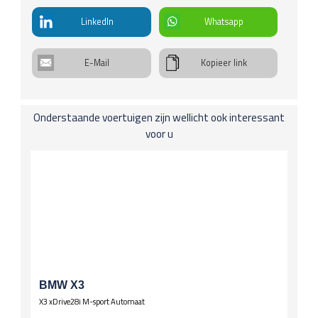
€ 299 p/kw
info
Onderstel
LinkedIn
Whatsapp
4 WD
Stuurbekrachtiging
E-Mail
Kopieer link
Trekhaak, afneembaar
Ramen
Warmtewerend getint glas
Onderstaande voertuigen zijn wellicht ook interessant
Spiegels
voor u
Buitenspiegels inklapbaar
Stuurwiel
Multifunctioneel stuur
Sportstuur
Stuurverwarming
Verwarming / temperatuur
Buitentemperatuurmeter
Wielen
BMW X3
Lichtmetalen velgen 18 inch
X3 xDrive28i M-sport Automaat
Zittingen