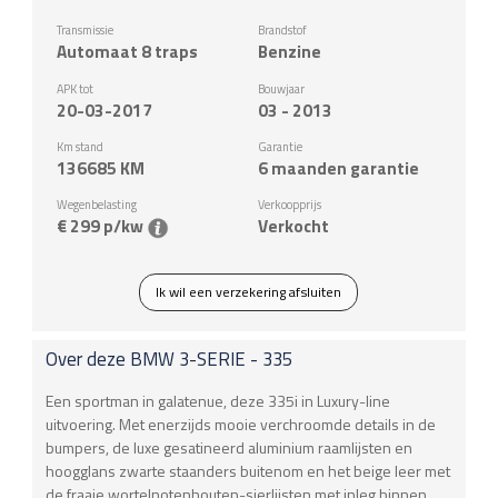
Transmissie
Brandstof
Automaat 8 traps
Benzine
APK tot
Bouwjaar
20-03-2017
03 - 2013
Km stand
Garantie
136685
KM
6 maanden garantie
Wegenbelasting
Verkoopprijs
€ 299 p/kw
Verkocht
Ik wil een verzekering afsluiten
Over deze
BMW
3-SERIE - 335
Een sportman in galatenue, deze 335i in Luxury-line
uitvoering. Met enerzijds mooie verchroomde details in de
bumpers, de luxe gesatineerd aluminium raamlijsten en
hoogglans zwarte staanders buitenom en het beige leer met
de fraaie wortelnotenhouten-sierlijsten met inleg binnen.