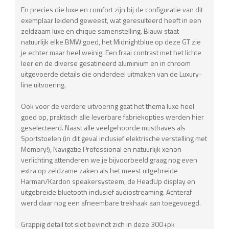
En precies die luxe en comfort zijn bij de configuratie van dit
exemplaar leidend geweest, wat geresulteerd heeft in een
zeldzaam luxe en chique samenstelling. Blauw staat
natuurlijk elke BMW goed, het Midnightblue op deze GT zie
je echter maar heel weinig. Een fraai contrast met het lichte
leer en de diverse gesatineerd aluminium en in chroom
uitgevoerde details die onderdeel uitmaken van de Luxury-
line uitvoering.
Ook voor de verdere uitvoering gaat het thema luxe heel
goed op, praktisch alle leverbare fabriekopties werden hier
geselecteerd. Naast alle veelgehoorde musthaves als
Sportstoelen (in dit geval inclusief elektrische verstelling met
Memory!), Navigatie Professional en natuurlijk xenon
verlichting attenderen we je bijvoorbeeld graag nog even
extra op zeldzame zaken als het meest uitgebreide
Harman/Kardon speakersysteem, de HeadUp display en
uitgebreide bluetooth inclusief audiostreaming. Achteraf
werd daar nog een afneembare trekhaak aan toegevoegd.
Grappig detail tot slot bevindt zich in deze 300+pk