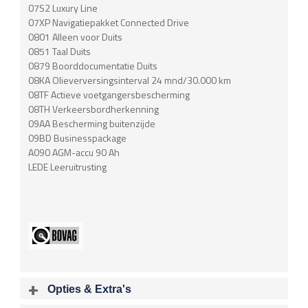
07S2 Luxury Line
07XP Navigatiepakket Connected Drive
0801 Alleen voor Duits
0851 Taal Duits
0879 Boorddocumentatie Duits
08KA Olieverversingsinterval 24 mnd/30.000 km
08TF Actieve voetgangersbescherming
08TH Verkeersbordherkenning
09AA Bescherming buitenzijde
09BD Businesspackage
A090 AGM-accu 90 Ah
LEDE Leeruitrusting
Opties & Extra's
Uitgelichte opties