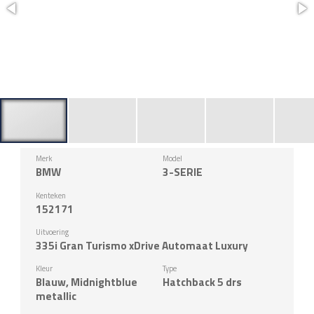
Merk
Model
BMW
3-SERIE
Kenteken
152171
Uitvoering
335i Gran Turismo xDrive Automaat Luxury
Kleur
Type
Blauw, Midnightblue
Hatchback 5 drs
metallic