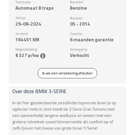
Transmissie
Brandstof
Automaat 8 traps
Benzine
APK tot
Bouwjaar
29-08-2024
05 - 2014
Km stand
Garantie
164451
KM
6 maanden garantie
Wegenbelasting
Verkoopprijs
€ 327 p/kw
Verkocht
Ik wil een verzekering afsluiten
Over deze
BMW
3-SERIE
In de hier geselecteerde zescilinder topversie lever je op
rijplezier niets in, toch biedt de 3 Serie Gran Turismo met
een aanmerkelijk langere wielbasis en wielen met een
grotere rolomtrek zowel binnenruimte als comfort op of
zelfs boven het niveau van grote broer 5 Serie!