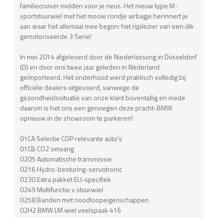
familiecruiser midden voor je neus. Het nieuw type M-
sportstuurwiel met het mooie rondje airbagje herinnert je
aan waar het allemaal mee begon: het rijplezier van een dik
gemotoriseerde 3 Serie!
In mei 2014 afgeleverd door de Niederlassung in Düsseldorf
(D) en door ons twee jaar geleden in Nederland
geïmporteerd. Het onderhoud werd praktisch volledig bij
officiële dealers uitgevoerd, vanwege de
gezondheidssituatie van onze klant boventallig en mede
daarom is het ons een genoegen deze pracht-BMW
opnieuw in de showroom te parkeren!
01CA Selectie COP relevante auto's
01CB CO2 omvang
0205 Automatische transmissie
0216 Hydro-besturing-servotronic
0230 Extra pakket EU-specifiek
0249 Multifunctie v stuurwiel
0258 Banden met noodloopeigenschappen
02H2 BMW LM wiel veelspaak 416