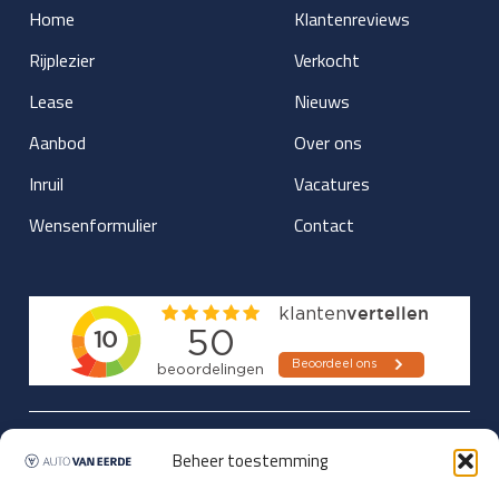
Home
Klantenreviews
Rijplezier
Verkocht
Lease
Nieuws
Aanbod
Over ons
Inruil
Vacatures
Wensenformulier
Contact
Updates over nieuwbinnen-komers
Beheer toestemming
en verwacht rijplezier ontvangen,