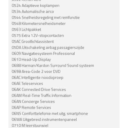
0524 Adaptieve koplampen
0534 Automatische airco
0544 Snelheidsregeling met remfunctie
0548 Kilometersnelheidsmeter
0563 Lichtpakket
0575 Extra 12V-stopcontacten
05AC Grootlichtassistent
05DA Uitschakeling airbag passagierszijde
0609 Navigatiesysteem Professional
0610 Head-Up Display
0688 Harman/Kardon Surround Sound systeem
0698 Area-Code 2 voor DVD
06AC Intelligente noodoproep
06AE Teleservices
06AK Connected Drive Services
06AM Real-Time Traffic Information
06AN Concierge Services
06AP Remote Services
06NS Comforttelefonie met uitg. smartphone
06WA Uitgebreid instrumentenpaneel
0710 M leerstuurwiel