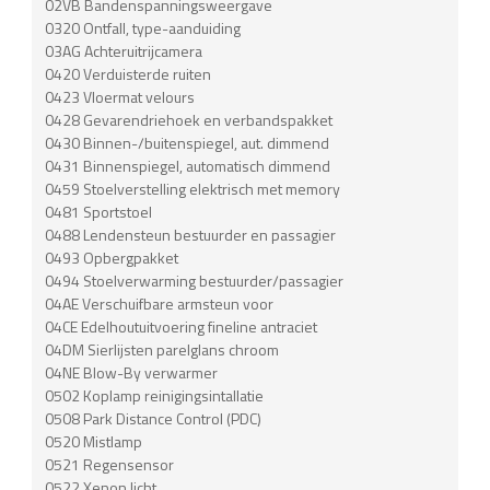
02VB Bandenspanningsweergave
0320 Ontfall, type-aanduiding
03AG Achteruitrijcamera
0420 Verduisterde ruiten
0423 Vloermat velours
0428 Gevarendriehoek en verbandspakket
0430 Binnen-/buitenspiegel, aut. dimmend
0431 Binnenspiegel, automatisch dimmend
0459 Stoelverstelling elektrisch met memory
0481 Sportstoel
0488 Lendensteun bestuurder en passagier
0493 Opbergpakket
0494 Stoelverwarming bestuurder/passagier
04AE Verschuifbare armsteun voor
04CE Edelhoutuitvoering fineline antraciet
04DM Sierlijsten parelglans chroom
04NE Blow-By verwarmer
0502 Koplamp reinigingsintallatie
0508 Park Distance Control (PDC)
0520 Mistlamp
0521 Regensensor
0522 Xenon licht