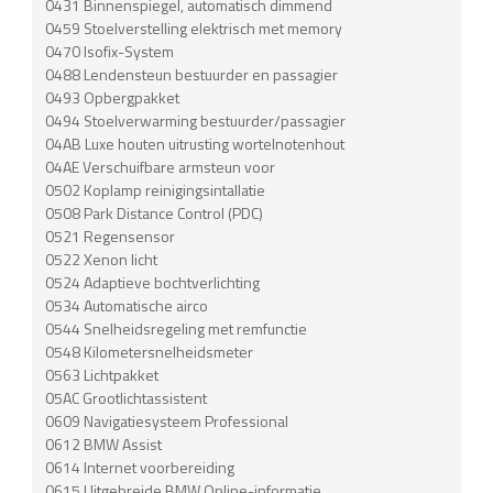
0431 Binnenspiegel, automatisch dimmend
0459 Stoelverstelling elektrisch met memory
0470 Isofix-System
0488 Lendensteun bestuurder en passagier
0493 Opbergpakket
0494 Stoelverwarming bestuurder/passagier
04AB Luxe houten uitrusting wortelnotenhout
04AE Verschuifbare armsteun voor
0502 Koplamp reinigingsintallatie
0508 Park Distance Control (PDC)
0521 Regensensor
0522 Xenon licht
0524 Adaptieve bochtverlichting
0534 Automatische airco
0544 Snelheidsregeling met remfunctie
0548 Kilometersnelheidsmeter
0563 Lichtpakket
05AC Grootlichtassistent
0609 Navigatiesysteem Professional
0612 BMW Assist
0614 Internet voorbereiding
0615 Uitgebreide BMW Online-informatie