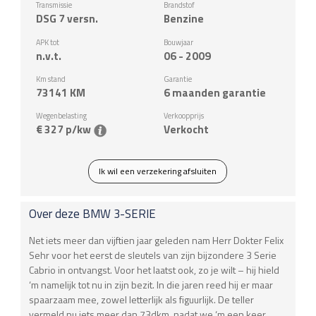
Transmissie
Brandstof
DSG 7 versn.
Benzine
APK tot
Bouwjaar
n.v.t.
06 - 2009
Km stand
Garantie
73141
KM
6 maanden garantie
Wegenbelasting
Verkoopprijs
€ 327 p/kw
Verkocht
Ik wil een verzekering afsluiten
Over deze
BMW
3-SERIE
Net iets meer dan vijftien jaar geleden nam Herr Dokter Felix
Sehr voor het eerst de sleutels van zijn bijzondere 3 Serie
Cabrio in ontvangst. Voor het laatst ook, zo je wilt – hij hield
‘m namelijk tot nu in zijn bezit. In die jaren reed hij er maar
spaarzaam mee, zowel letterlijk als figuurlijk. De teller
vermeld nu iets meer dan 73dkm, nadat we ‘m een keer