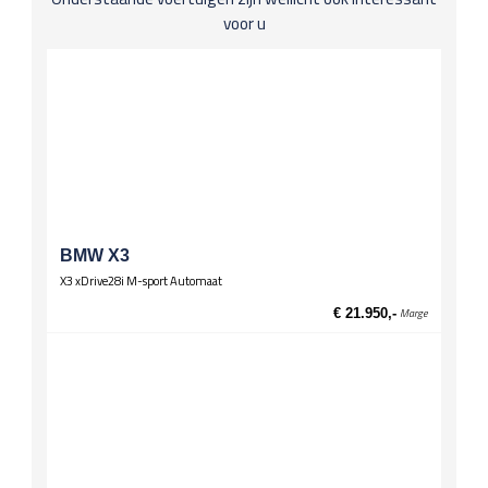
voor u
Spiegels
El. verstelbare spiegels
El. verstelbare spiegels, verwarmd
Stuurwiel
Lederen stuur
Multifunctioneel stuur
Wielen
Lichtmetalen velgen 17 inch
BMW X3
X3 xDrive28i M-sport Automaat
€ 21.950,-
Marge