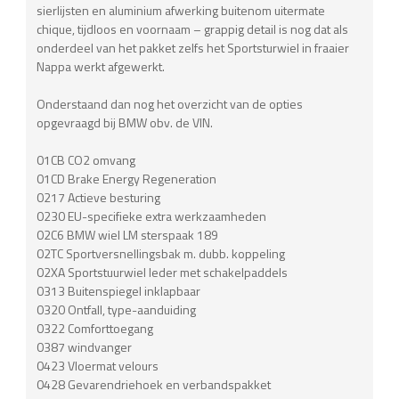
sierlijsten en aluminium afwerking buitenom uitermate
chique, tijdloos en voornaam – grappig detail is nog dat als
onderdeel van het pakket zelfs het Sportsturwiel in fraaier
Nappa werkt afgewerkt.
Onderstaand dan nog het overzicht van de opties
opgevraagd bij BMW obv. de VIN.
01CB CO2 omvang
01CD Brake Energy Regeneration
0217 Actieve besturing
0230 EU-specifieke extra werkzaamheden
02C6 BMW wiel LM sterspaak 189
02TC Sportversnellingsbak m. dubb. koppeling
02XA Sportstuurwiel leder met schakelpaddels
0313 Buitenspiegel inklapbaar
0320 Ontfall, type-aanduiding
0322 Comforttoegang
0387 windvanger
0423 Vloermat velours
0428 Gevarendriehoek en verbandspakket