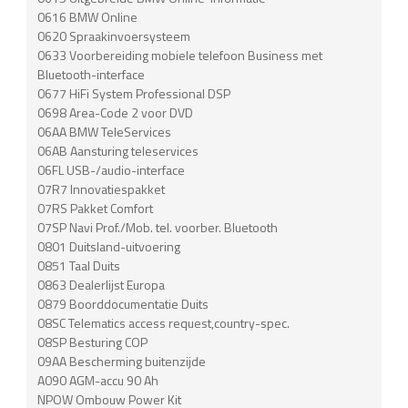
0616 BMW Online
0620 Spraakinvoersysteem
0633 Voorbereiding mobiele telefoon Business met
Bluetooth-interface
0677 HiFi System Professional DSP
0698 Area-Code 2 voor DVD
06AA BMW TeleServices
06AB Aansturing teleservices
06FL USB-/audio-interface
07R7 Innovatiespakket
07RS Pakket Comfort
07SP Navi Prof./Mob. tel. voorber. Bluetooth
0801 Duitsland-uitvoering
0851 Taal Duits
0863 Dealerlijst Europa
0879 Boorddocumentatie Duits
08SC Telematics access request,country-spec.
08SP Besturing COP
09AA Bescherming buitenzijde
A090 AGM-accu 90 Ah
NPOW Ombouw Power Kit