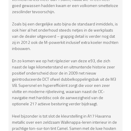
goed gewassen hadden kwam er een volkomen smetteloze
zescilinder tevoorschijn.
Zoals bij een dergelijke auto bijna de standaard inmiddels, is
ook hier al het onderhoud steeds netjes in de werkplaats
van de dealer uitgevoerd – grappig detail is verder nog dat
zij in 2012 ook de M-powerkit inclusief extra koeler mochten
inbouwen.
En zo komen we op het rijplezier van deze e93, die zich
naast de lage kilometerstand en uitmuntende historie zeer
positief onderscheid door de in 2009 net nieuw
geïntroduceerde DCT ofwel dubbelkoppelingsbak uit de M3
V8. Supersnel en hyperefficiënt zorgt die voor een zeer
vlotte en moderne rijbeleving, waaraan naast de CIC-
navigatie met harddisc ook de aanwezigheid van de
optionele 217 actieve besturing verder bijdraagt.
Heel bijzonder is tot slot de kleurstelling in A17 Havanna
metallic over een zeldzaam Walknappa-leren interieur in de
prachtige ton-sur-ton tint Camel. Samen met de luxe houten