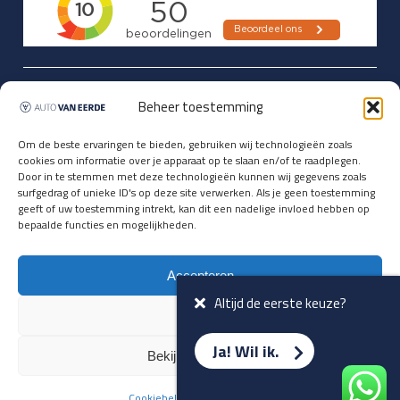
Updates over nieuwbinnen-komers
Beheer toestemming
en verwacht rijplezier ontvangen,
vóórdat ze op de portals staan?
Om de beste ervaringen te bieden, gebruiken wij technologieën zoals
cookies om informatie over je apparaat op te slaan en/of te raadplegen.
Registreer je hier.
Door in te stemmen met deze technologieën kunnen wij gegevens zoals
E-mailadres *
surfgedrag of unieke ID's op deze site verwerken. Als je geen toestemming
geeft of uw toestemming intrekt, kan dit een nadelige invloed hebben op
bepaalde functies en mogelijkheden.
Voornaam *
Accepteren
Altijd de eerste keuze?
Weiger
Ja! Wil ik.
Bekijk voorkeuren
Cookiebeleid
Privacyverklaring