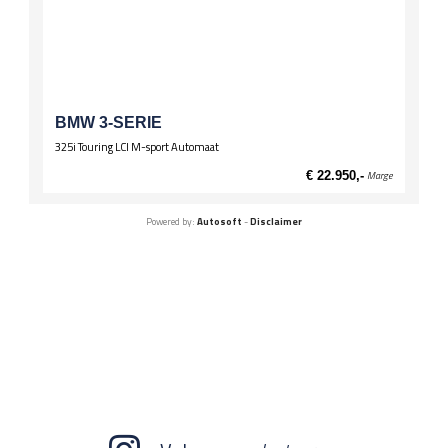
BMW 3-SERIE
325i Touring LCI M-sport Automaat
€ 22.950,-
Marge
Powered by:
Autosoft
-
Disclaimer