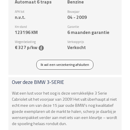
Automaat 6 traps
Benzine
APK tot
Bouwjaar
n.v.t.
04 - 2009
Km stand
Garantie
123196
KM
6 maanden garantie
Wegenbelasting
Verkoopprijs
€ 327 p/kw
Verkocht
Ik wil een verzekering afsluiten
Over deze
BMW
3-SERIE
Wat een lust voor het oog is deze verrukkelijke 3 Serie
Cabriolet uit het voorjaar van 2009! Het valt überhaupt al niet
echt mee om van deze 15 jaar oude BMW’s nog kwalitatief
goede exemplaren uit de markt te halen, scherp je daarbij je
wensenpakket verder aan met iets van een kleurtje – wordt
de spoeling helaas ronduit dun.