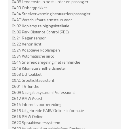
0488 Lendensteun bestuurder en passagier
0493 Opbergpakket
0494 Stoelverwarming bestuurder/passagier
04AE Verschuifbare armsteun voor
0502 Koplamp reinigingsintallatie
0508 Park Distance Control (PDC)
0521 Regensensor
0522 Xenon licht
0524 Adaptieve koplampen
0534 Automatische airco
0544 Snelheidsregeling met remfunctie
0548 Kilometersnelheidsmeter
0563 Lichtpakket
05AC Grootlichtassistent
0601 TV-functie
0609 Navigatiesysteem Professional
0612 BMW Assist
0614 Internet voorbereiding
0615 Uitgebreide BMW Online-informatie
0616 BMW Online
0620 Spraakinvoersysteem
0633 Voorbereiding zaktelefoon Business