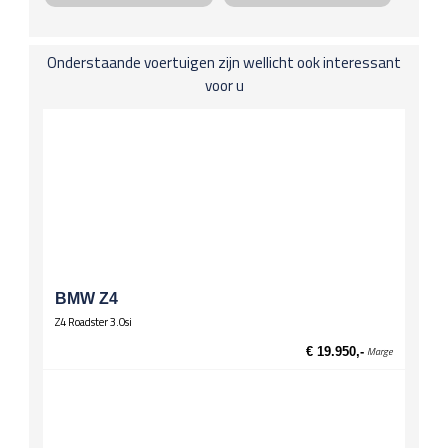
Mistlampen
Leuningen
Onderstaande voertuigen zijn wellicht ook interessant
Middenarmsteun voor
voor u
Spiegels
El. verstelbare spiegels
El. verstelbare spiegels, verwarmd
Stuurwiel
Lederen stuur
Multifunctioneel stuur
Wielen
Lichtmetalen velgen 17 inch
BMW Z4
Z4 Roadster 3.0si
€ 19.950,-
Marge