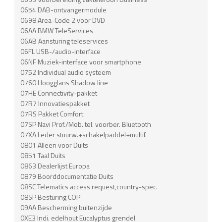
0654 DAB-ontvangermodule
0698 Area-Code 2 voor DVD
06AA BMW TeleServices
06AB Aansturing teleservices
06FL USB-/audio-interface
06NF Muziek-interface voor smartphone
0752 Individual audio systeem
0760 Hoogglans Shadow line
07HE Connectivity-pakket
07R7 Innovatiespakket
07RS Pakket Comfort
07SP Navi Prof./Mob. tel. voorber. Bluetooth
07XA Leder stuurw.+schakelpaddel+multif.
0801 Alleen voor Duits
0851 Taal Duits
0863 Dealerlijst Europa
0879 Boorddocumentatie Duits
08SC Telematics access request,country-spec.
08SP Besturing COP
09AA Bescherming buitenzijde
0XE3 Indi. edelhout Eucalyptus grendel