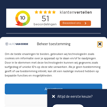
Updates over nieuwbinnen-komers
Beheer toestemming
en verwacht rijplezier ontvangen,
vóórdat ze op de portals staan?
Om de beste ervaringen te bieden, gebruiken wij technologieën zoals
cookies om informatie over je apparaat op te slaan en/of te raadplegen.
Registreer je hier.
Door in te stemmen met deze technologieën kunnen wij gegevens zoals
E-mailadres *
surfgedrag of unieke ID's op deze site verwerken. Als je geen toestemming
geeft of uw toestemming intrekt, kan dit een nadelige invloed hebben op
bepaalde functies en mogelijkheden.
Voornaam *
Accepteren
Altijd de eerste keuze?
Weiger