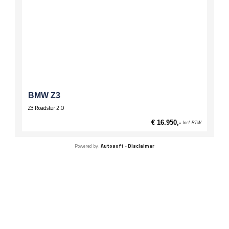
BMW Z3
Z3 Roadster 2.0
€ 16.950,-
Incl. BTW
Powered by:
Autosoft
-
Disclaimer