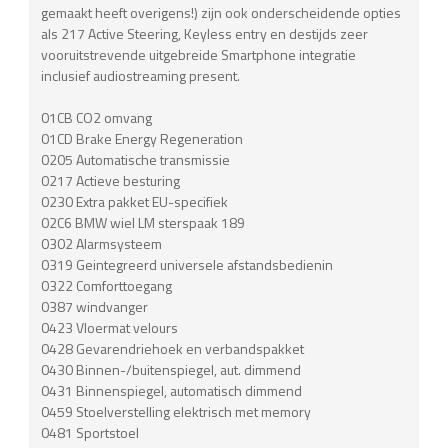
gemaakt heeft overigens!) zijn ook onderscheidende opties
als 217 Active Steering, Keyless entry en destijds zeer
vooruitstrevende uitgebreide Smartphone integratie
inclusief audiostreaming present.
01CB CO2 omvang
01CD Brake Energy Regeneration
0205 Automatische transmissie
0217 Actieve besturing
0230 Extra pakket EU-specifiek
02C6 BMW wiel LM sterspaak 189
0302 Alarmsysteem
0319 Geintegreerd universele afstandsbedienin
0322 Comforttoegang
0387 windvanger
0423 Vloermat velours
0428 Gevarendriehoek en verbandspakket
0430 Binnen-/buitenspiegel, aut. dimmend
0431 Binnenspiegel, automatisch dimmend
0459 Stoelverstelling elektrisch met memory
0481 Sportstoel