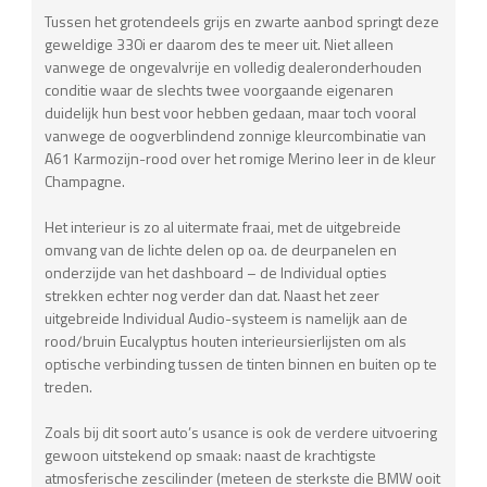
Tussen het grotendeels grijs en zwarte aanbod springt deze
geweldige 330i er daarom des te meer uit. Niet alleen
vanwege de ongevalvrije en volledig dealeronderhouden
conditie waar de slechts twee voorgaande eigenaren
duidelijk hun best voor hebben gedaan, maar toch vooral
vanwege de oogverblindend zonnige kleurcombinatie van
A61 Karmozijn-rood over het romige Merino leer in de kleur
Champagne.
Het interieur is zo al uitermate fraai, met de uitgebreide
omvang van de lichte delen op oa. de deurpanelen en
onderzijde van het dashboard – de Individual opties
strekken echter nog verder dan dat. Naast het zeer
uitgebreide Individual Audio-systeem is namelijk aan de
rood/bruin Eucalyptus houten interieursierlijsten om als
optische verbinding tussen de tinten binnen en buiten op te
treden.
Zoals bij dit soort auto’s usance is ook de verdere uitvoering
gewoon uitstekend op smaak: naast de krachtigste
atmosferische zescilinder (meteen de sterkste die BMW ooit