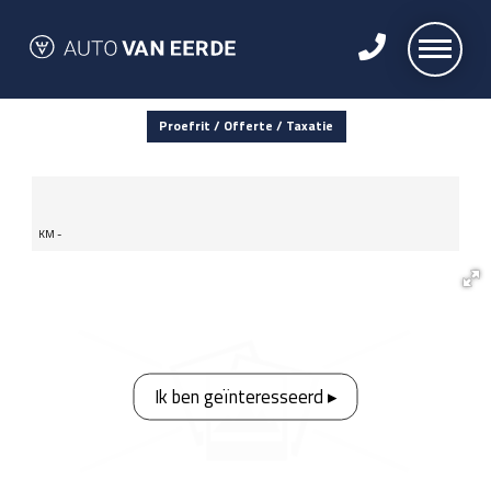
Proefrit / Offerte / Taxatie
KM -
Ik ben geïnteresseerd