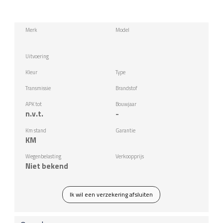
Merk
Model
Uitvoering
Kleur
Type
Transmissie
Brandstof
APK tot
Bouwjaar
n.v.t.
-
Km stand
Garantie
KM
Wegenbelasting
Verkoopprijs
Niet bekend
Ik wil een verzekering afsluiten