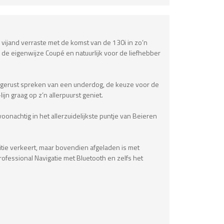
 vijand verraste met de komst van de 130i in zo’n
, de eigenwijze Coupé en natuurlijk voor de liefhebber
dus gerust spreken van een underdog, de keuze voor de
n graag op z’n allerpuurst geniet.
oonachtig in het allerzuidelijkste puntje van Beieren
itie verkeert, maar bovendien afgeladen is met
rofessional Navigatie met Bluetooth en zelfs het