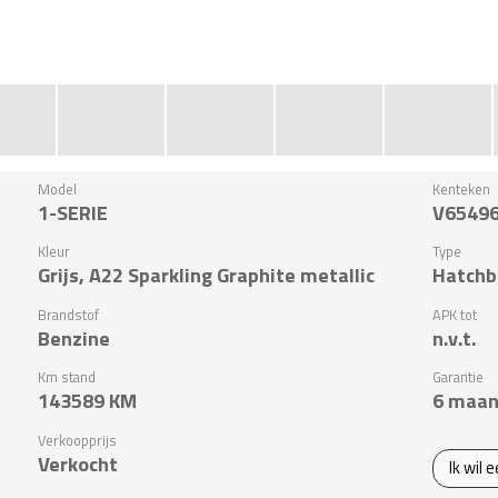
Model
Kenteken
1-SERIE
V6549
Kleur
Type
Grijs, A22 Sparkling Graphite metallic
Hatchb
Brandstof
APK tot
Benzine
n.v.t.
Km stand
Garantie
143589
KM
6 maan
Verkoopprijs
Verkocht
Ik wil 