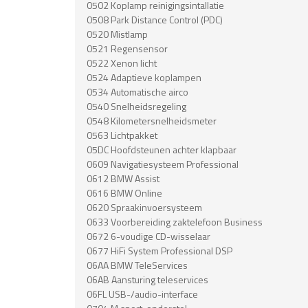
0502 Koplamp reinigingsintallatie
0508 Park Distance Control (PDC)
0520 Mistlamp
0521 Regensensor
0522 Xenon licht
0524 Adaptieve koplampen
0534 Automatische airco
0540 Snelheidsregeling
0548 Kilometersnelheidsmeter
0563 Lichtpakket
05DC Hoofdsteunen achter klapbaar
0609 Navigatiesysteem Professional
0612 BMW Assist
0616 BMW Online
0620 Spraakinvoersysteem
0633 Voorbereiding zaktelefoon Business
0672 6-voudige CD-wisselaar
0677 HiFi System Professional DSP
06AA BMW TeleServices
06AB Aansturing teleservices
06FL USB-/audio-interface