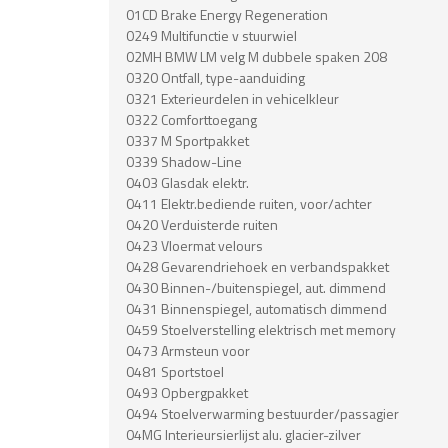
01CD Brake Energy Regeneration
0249 Multifunctie v stuurwiel
02MH BMW LM velg M dubbele spaken 208
0320 Ontfall, type-aanduiding
0321 Exterieurdelen in vehicelkleur
0322 Comforttoegang
0337 M Sportpakket
0339 Shadow-Line
0403 Glasdak elektr.
0411 Elektr.bediende ruiten, voor/achter
0420 Verduisterde ruiten
0423 Vloermat velours
0428 Gevarendriehoek en verbandspakket
0430 Binnen-/buitenspiegel, aut. dimmend
0431 Binnenspiegel, automatisch dimmend
0459 Stoelverstelling elektrisch met memory
0473 Armsteun voor
0481 Sportstoel
0493 Opbergpakket
0494 Stoelverwarming bestuurder/passagier
04MG Interieursierlijst alu. glacier-zilver