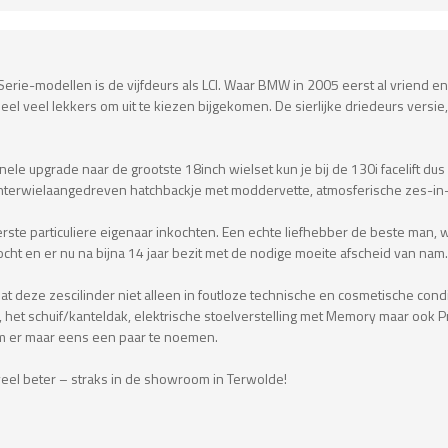
erie-modellen is de vijfdeurs als LCI. Waar BMW in 2005 eerst al vriend en
eel veel lekkers om uit te kiezen bijgekomen. De sierlijke driedeurs versie
onele upgrade naar de grootste 18inch wielset kun je bij de 130i facelift 
terwielaangedreven hatchbackje met moddervette, atmosferische zes-in-lij
rste particuliere eigenaar inkochten. Een echte liefhebber de beste man, w
cht en er nu na bijna 14 jaar bezit met de nodige moeite afscheid van nam.
t deze zescilinder niet alleen in foutloze technische en cosmetische cond
y, het schuif/kanteldak, elektrische stoelverstelling met Memory maar ook P
m er maar eens een paar te noemen.
g veel beter – straks in de showroom in Terwolde!