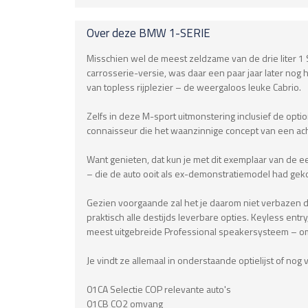
Over deze
BMW
1-SERIE
Misschien wel de meest zeldzame van de drie liter 1 S
carrosserie-versie, was daar een paar jaar later nog h
van topless rijplezier – de weergaloos leuke Cabrio.
Zelfs in deze M-sport uitmonstering inclusief de opti
connaisseur die het waanzinnige concept van een ach
Want genieten, dat kun je met dit exemplaar van de ee
– die de auto ooit als ex-demonstratiemodel had geko
Gezien voorgaande zal het je daarom niet verbazen da
praktisch alle destijds leverbare opties. Keyless entr
meest uitgebreide Professional speakersysteem – o
Je vindt ze allemaal in onderstaande optielijst of no
01CA Selectie COP relevante auto's
01CB CO2 omvang