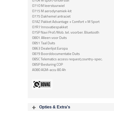
0704 M sport-onderstel
0710 M leerstuurwiel
0715 M aerodynamiek-kit
0775 Dakhemel antraciet
07AZ Pakket Advantage + Comfort + M Sport
07R7 Innovatiespakket
07SP Navi Prof./Mob. tel. voorber. Bluetooth
0801 Alleen voor Duits
0851 Taal Duits
0863 Dealerlijst Europa
0879 Boorddocumentatie Duits
08SC Telematics access request,country-spec.
08SP Besturing COP
A080 AGM-accu 80 Ah
Opties & Extra's
Uitgelichte opties