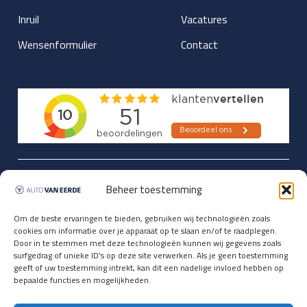
Inruil
Vacatures
Wensenformulier
Contact
Updates over nieuwbinnen-komers
Beheer toestemming
en verwacht rijplezier ontvangen,
vóórdat ze op de portals staan?
Om de beste ervaringen te bieden, gebruiken wij technologieën zoals
cookies om informatie over je apparaat op te slaan en/of te raadplegen.
Registreer je hier.
Door in te stemmen met deze technologieën kunnen wij gegevens zoals
E-mailadres *
surfgedrag of unieke ID's op deze site verwerken. Als je geen toestemming
geeft of uw toestemming intrekt, kan dit een nadelige invloed hebben op
bepaalde functies en mogelijkheden.