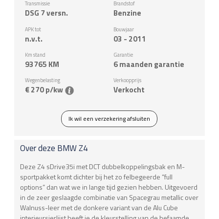
Transmissie
Brandstof
DSG 7 versn.
Benzine
APK tot
Bouwjaar
n.v.t.
03 - 2011
Km stand
Garantie
93765
KM
6 maanden garantie
Wegenbelasting
Verkoopprijs
€ 270 p/kw
Verkocht
Ik wil een verzekering afsluiten
Over deze
BMW
Z4
Deze Z4 sDrive35i met DCT dubbelkoppelingsbak en M-
sportpakket komt dichter bij het zo felbegeerde “full
options” dan wat we in lange tijd gezien hebben. Uitgevoerd
in de zeer geslaagde combinatie van Spacegrau metallic over
Walnuss-leer met de donkere variant van de Alu Cube
interieursierlijst heeft ie de kleurstelling van de befaamde