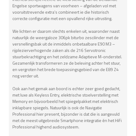
Engelse sportwagens van voorheen – afgeladen vol met
vooruitstrevende extra’s combineert ie die historisch
correcte configuratie met een opvallend rijke uitrusting.
We lichten er daarom slechts enkelen uit, waaronder naast
natuurlijk de weergaloze 306pk biturbo zescilinder met de
versnellingsbak uit de inmiddels onbetaalbare E90 M3 –
rijplezierverhogende zaken als de 216 Servotronic
stuurbekrachtiging en het zeldzame Adaptieve M-onderstel.
Gezamenlijk transformeren ze de beleving achter het stuur,
en vergroten het brede toepassingsgebied van de E89 Z4
nog verder uit.
Ook aan het gemak aan boord is echter zeer goed gedacht,
met luxe als Keyless Entry, elektrische stoelverstelling met
Memory en bijvoorbeeld het spiegelpakket met elektrisch
inklapbare spiegels. Natuurlijk is ook de Navigatie
Professional hier present, bijzonder is dat die is aangevuld
met de meest uitgebreide Smartphone integratie én het HiFi
Professional highend audiosysteem.