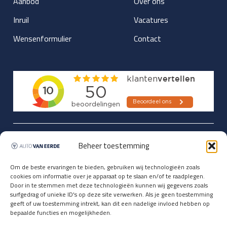
Aanbod
Over ons
Inruil
Vacatures
Wensenformulier
Contact
Updates over nieuwbinnen-komers
Beheer toestemming
en verwacht rijplezier ontvangen,
vóórdat ze op de portals staan?
Om de beste ervaringen te bieden, gebruiken wij technologieën zoals
cookies om informatie over je apparaat op te slaan en/of te raadplegen.
Registreer je hier.
Door in te stemmen met deze technologieën kunnen wij gegevens zoals
E-mailadres *
surfgedrag of unieke ID's op deze site verwerken. Als je geen toestemming
geeft of uw toestemming intrekt, kan dit een nadelige invloed hebben op
bepaalde functies en mogelijkheden.