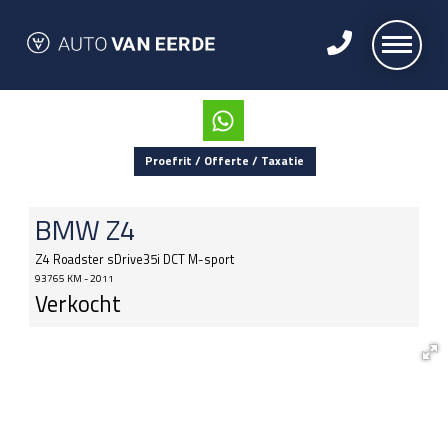
Proefrit / Offerte / Taxatie
BMW
Z4
Z4 Roadster sDrive35i DCT M-sport
93765 KM - 2011
Verkocht