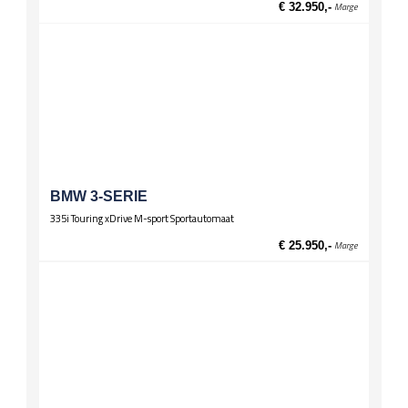
€ 32.950,-
Marge
Lichtmetalen velgen 17 inch
Zittingen
Stoelverwarming voor
BMW 3-SERIE
335i Touring xDrive M-sport Sportautomaat
€ 25.950,-
Marge