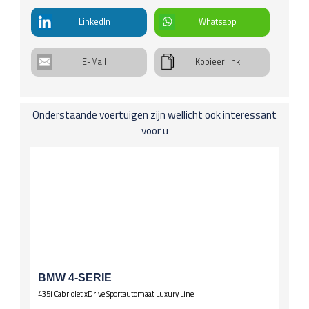
€ 270 p/kw
info
Elektrische ramen voor
LinkedIn
Whatsapp
Verwarmde ruitensproeierinstallatie
Interieuraankleding
Lederen bekleding
E-Mail
Kopieer link
Koplichten / Verlichting
Bi-xenon-koplampen
Onderstaande voertuigen zijn wellicht ook interessant
Koplampwissers
voor u
Onderstel
Stuurbekrachtiging
Schuifdaken
Open dak, electro-hydraulisch (bij stoffen dak)
Spiegels
El. verstelbare spiegels, verwarmd
Stuurwiel
Lederen stuur
BMW 4-SERIE
Multifunctioneel stuur
435i Cabriolet xDrive Sportautomaat Luxury Line
Wielen