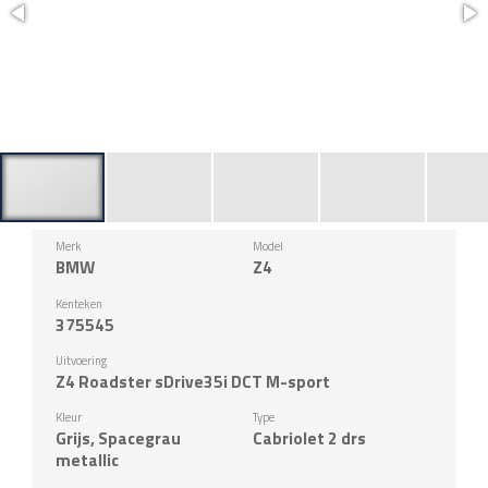
Merk
Model
BMW
Z4
Kenteken
375545
Uitvoering
Z4 Roadster sDrive35i DCT M-sport
Kleur
Type
Grijs, Spacegrau
Cabriolet 2 drs
metallic