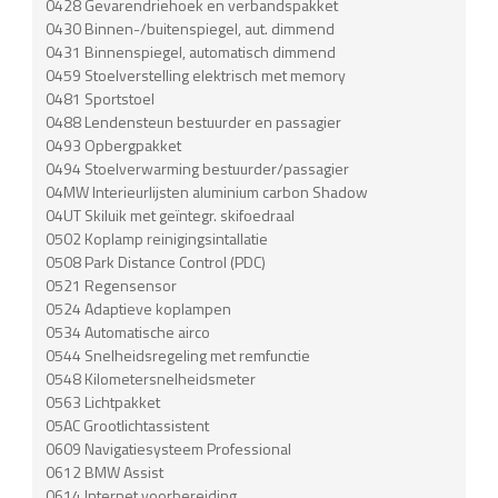
0428 Gevarendriehoek en verbandspakket
0430 Binnen-/buitenspiegel, aut. dimmend
0431 Binnenspiegel, automatisch dimmend
0459 Stoelverstelling elektrisch met memory
0481 Sportstoel
0488 Lendensteun bestuurder en passagier
0493 Opbergpakket
0494 Stoelverwarming bestuurder/passagier
04MW Interieurlijsten aluminium carbon Shadow
04UT Skiluik met geïntegr. skifoedraal
0502 Koplamp reinigingsintallatie
0508 Park Distance Control (PDC)
0521 Regensensor
0524 Adaptieve koplampen
0534 Automatische airco
0544 Snelheidsregeling met remfunctie
0548 Kilometersnelheidsmeter
0563 Lichtpakket
05AC Grootlichtassistent
0609 Navigatiesysteem Professional
0612 BMW Assist
0614 Internet voorbereiding