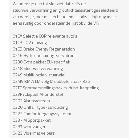
Wanneer je dan tot slot ziet dat zelfs de
stuurwielverwarming en grootlichtassistent geselecteerd
zijn weet je, hier mist echt helemaal niks – kijk nog maar
eens rustig door onderstaande lijst obv. de VIN.
01CA Selectie COP relevante auto's
01CB CO2 omvang
01CD Brake Energy Regeneration
0216 Hydro-besturing-servotronic
0230 Extra pakket EU-specifiek
0248 Stuurwielverwarming
0249 Multifunctie v stuurwiel
02MV BMW LM velg M dubbele spaak 326
02TC Sportversnellingsbak m. dubb. koppeling
02VF Adaptief M-onderstel
0302 Alarmsysteem
0320 Ontfall, type-aanduiding
0322 Comforttoegangssysteem
0337 M Sportpakket
0387 windvanger
0423 Vloermat velours