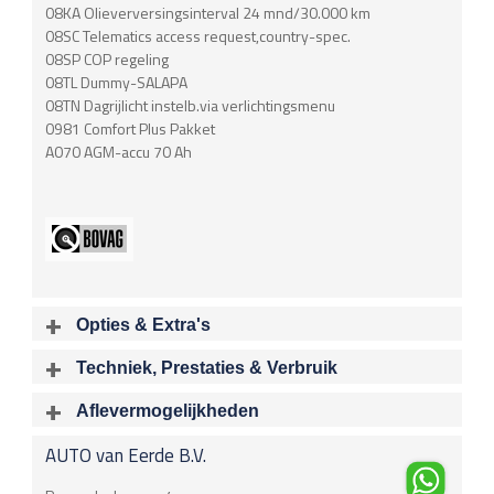
08KA Olieverversingsinterval 24 mnd/30.000 km
08SC Telematics access request,country-spec.
08SP COP regeling
08TL Dummy-SALAPA
08TN Dagrijlicht instelb.via verlichtingsmenu
0981 Comfort Plus Pakket
A070 AGM-accu 70 Ah
Opties & Extra's
Uitgelichte opties
Techniek, Prestaties & Verbruik
Extra's
Aantal cylinders
Motorinhoud
Aflevermogelijkheden
Alarm klasse 3
6
2979 cc
Bij aflevering van uw voertuig kunt u kiezen voor één van de
Aluminium interieur afwerking
AUTO van Eerde B.V.
onderstaande
optionele
pakketten.
Vermogen
Acceleratietijd 0-100
Multimedia-voorbereiding
225 kW / 306 pk
5.10 sec