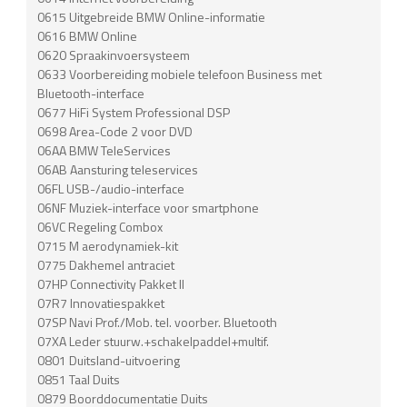
0615 Uitgebreide BMW Online-informatie
0616 BMW Online
0620 Spraakinvoersysteem
0633 Voorbereiding mobiele telefoon Business met
Bluetooth-interface
0677 HiFi System Professional DSP
0698 Area-Code 2 voor DVD
06AA BMW TeleServices
06AB Aansturing teleservices
06FL USB-/audio-interface
06NF Muziek-interface voor smartphone
06VC Regeling Combox
0715 M aerodynamiek-kit
0775 Dakhemel antraciet
07HP Connectivity Pakket II
07R7 Innovatiespakket
07SP Navi Prof./Mob. tel. voorber. Bluetooth
07XA Leder stuurw.+schakelpaddel+multif.
0801 Duitsland-uitvoering
0851 Taal Duits
0879 Boorddocumentatie Duits