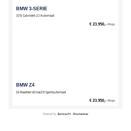
BMW 3-SERIE
325i Cabriolet LCI Automaat
€ 23.950,-
Marge
BMW Z4
Z4 Roadster sDrive23i Sportautomaat
€ 23.950,-
Marge
Powered by:
Autosoft
-
Disclaimer