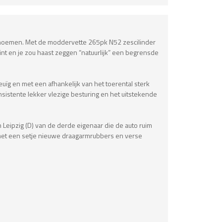
te noemen. Met de moddervette 265pk N52 zescilinder
nt en je zou haast zeggen “natuurlijk” een begrensde
meuïg en met een afhankelijk van het toerental sterk
onsistente lekker vlezige besturing en het uitstekende
Leipzig (D) van de derde eigenaar die de auto ruim
, met een setje nieuwe draagarmrubbers en verse