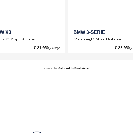
W X3
BMW 3-SERIE
rive28i M-sport Automaat
325i Touring LCI M-sport Automaat
€ 21.950,-
Marge
€ 22.950,-
Powered by:
Autosoft
-
Disclaimer