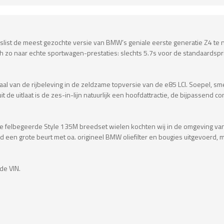
i beslist de meest gezochte versie van BMW’s geniale eerste generatie Z4 
 zo naar echte sportwagen-prestaties: slechts 5.7s voor de standaardspri
erhaal van de rijbeleving in de zeldzame topversie van de e85 LCI. Soepel, s
t de uitlaat is de zes-in-lijn natuurlijk een hoofdattractie, de bijpassend c
e felbegeerde Style 135M breedset wielen kochten wij in de omgeving van 
rd een grote beurt met oa. origineel BMW oliefilter en bougies uitgevoerd
de VIN.