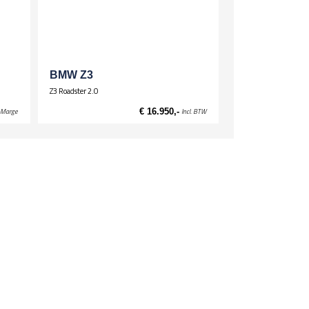
BMW Z3
Z3 Roadster 2.0
Marge
€ 16.950,-
Incl. BTW