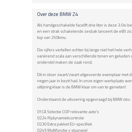
Over deze
BMW
Z4
Als handgeschakelde facelift drie liter is deze 3.0s
en een strak schakelende zesbak lanceert de e85 zich
top van 250kmu.
Die cijfers vertellen echter bij lange niet het hele v
variërend scala aan verschillende tonen en geluiden ui
onderstel maken de zaak rond.
Dit in stoer zwart/zwart uitgevoerde exemplaar met d
negen jaar in bezit had. In onze eigen werkplaats we
uitlijning klaar is de BMW klaar om van te genieten!
Onderstaand de uitvoering opgevraagd bij BMW obv. 
01CA Selectie COP relevante auto's
0224 Rijdynamiekcontrole
0230 Extra pakket EU-specifiek
0249 Multifunctie v stuurwiel