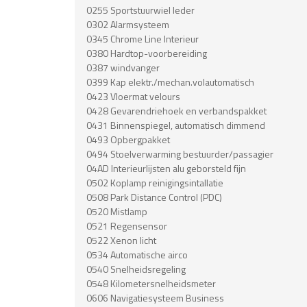
0255 Sportstuurwiel leder
0302 Alarmsysteem
0345 Chrome Line Interieur
0380 Hardtop-voorbereiding
0387 windvanger
0399 Kap elektr./mechan.volautomatisch
0423 Vloermat velours
0428 Gevarendriehoek en verbandspakket
0431 Binnenspiegel, automatisch dimmend
0493 Opbergpakket
0494 Stoelverwarming bestuurder/passagier
04AD Interieurlijsten alu geborsteld fijn
0502 Koplamp reinigingsintallatie
0508 Park Distance Control (PDC)
0520 Mistlamp
0521 Regensensor
0522 Xenon licht
0534 Automatische airco
0540 Snelheidsregeling
0548 Kilometersnelheidsmeter
0606 Navigatiesysteem Business