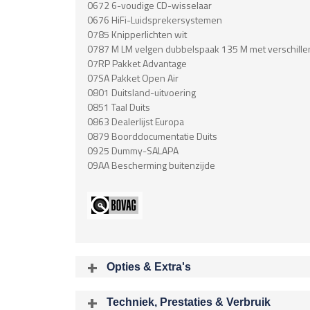
0672 6-voudige CD-wisselaar
0676 HiFi-Luidsprekersystemen
0785 Knipperlichten wit
0787 M LM velgen dubbelspaak 135 M met verschill
07RP Pakket Advantage
07SA Pakket Open Air
0801 Duitsland-uitvoering
0851 Taal Duits
0863 Dealerlijst Europa
0879 Boorddocumentatie Duits
0925 Dummy-SALAPA
09AA Bescherming buitenzijde
Opties & Extra's
Uitgelichte opties
Techniek, Prestaties & Verbruik
Extra's