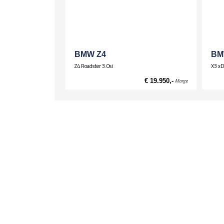
BMW Z4
BM
Z4 Roadster 3.0si
X3 xD
€ 19.950,-
Marge