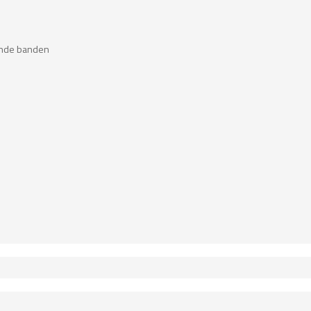
ende banden
Elektronische systemen
Sch
ABS
Op