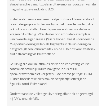
atmosferische variant zoals in dit exemplaar voorzien van de
magische type-aanduiding 325i.
In de facelift versie met een beetje normale kilometerstand
is een dergelijke auto helaas bijna niet meer te vinden, dus
je kunt je voorstellen hoe blij we waren toen we de kans
kregen dit volledig BMW dealer onderhouden exemplaar
van tweede eigenaresse (!) in te kopen. Naast voornoemde
M-sportuitvoering vallen als highlights in de uitvoering oa.
het grote glazen Panoramadak en de COMbox voor affabriek
audiostreaming via Bluetooth op.
Gelukkig zijn ook musthaves als xenon verlichting, cruise
control en natuurlijk iDrive navigatie inclusief HiFi
speakersysteem niet vergeten – de prachtige Style 193M
18inch breedset wielen maken het plaatje letterlijk en
figuurlijk rond. Buitenkans!
Onderstaand de volledige uitvoering affabriek opgevraagd
bij BMW obv. de VIN.