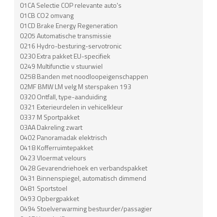
01CA Selectie COP relevante auto's
01CB CO2 omvang
01CD Brake Energy Regeneration
0205 Automatische transmissie
0216 Hydro-besturing-servotronic
0230 Extra pakket EU-specifiek
0249 Multifunctie v stuurwiel
0258 Banden met noodloopeigenschappen
02MF BMW LM velg M sterspaken 193
0320 Ontfall, type-aanduiding
0321 Exterieurdelen in vehicelkleur
0337 M Sportpakket
03AA Dakreling zwart
0402 Panoramadak elektrisch
0418 Kofferruimtepakket
0423 Vloermat velours
0428 Gevarendriehoek en verbandspakket
0431 Binnenspiegel, automatisch dimmend
0481 Sportstoel
0493 Opbergpakket
0494 Stoelverwarming bestuurder/passagier