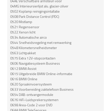
04AE Verschuifbare armsteun voor
04MG Interieursierlijst alu. glacier-zilver
0502 Koplamp reinigingsintallatie
0508 Park Distance Control (PDC)
0520 Mistlamp
0521 Regensensor
0522 Xenon licht
0534 Automatische airco
0544 Snelheidsregeling met remwerking
0548 Kilometersnelheidsmeter
0563 Lichtpakket
0575 Extra 12V-stopcontacten
0606 Navigatiesysteem Business
0612 BMW Assist
0615 Uitgebreide BMW Online-informatie
0616 BMW Online
0620 Spraakinvoersysteem
0633 Voorbereiding zaktelefoon Business
0654 DAB-ontvangermodule
0676 HiFi-Luidsprekersystemen
0698 Area-Code 2 voor DVD
06AA BMW TeleServices