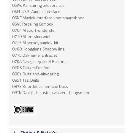
06AB Aansturing teleservices
06FL USB-/audio-interface
06NF Muziek-interface voor smartphone
06VC Regeling Combox
0704 M sport-onderstel
0710 M leerstuurwiel
0715 M aerodynamiek-kit
0760 Hoogglans Shadow line
0775 Dakhemel antraciet
07KA Navigatiepakket Business
07RS Pakket Comfort
0801 Duitsland-uitvoering
0851 Taal Duits
0879 Boorddocumentatie Duits
08TN Dagrijlicht instelb.via verlichtingsmenu
Opties & Extra's