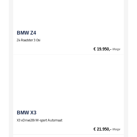
Onderstel
Sportonderstel
Spiegels
El. verstelbare spiegels
BMW Z4
El. verstelbare spiegels, verwarmd
Z4 Roadster 3.0si
Stuurwiel
€ 19.950,-
Marge
Lederen stuur
Multifunctioneel stuur
Sportstuur
Wielen
Lichtmetalen velgen 17 inch
Zittingen
Sportstoelen
BMW X3
X3 xDrive28i M-sport Automaat
€ 21.950,-
Marge