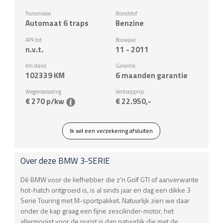
Transmissie
Brandstof
Automaat 6 traps
Benzine
APK tot
Bouwjaar
n.v.t.
11 - 2011
Km stand
Garantie
102339
KM
6 maanden garantie
Wegenbelasting
Verkoopprijs
€ 270 p/kw
€ 22.950,-
Ik wil een verzekering afsluiten
Over deze
BMW
3-SERIE
Dé BMW voor de liefhebber die z’n Golf GTI of aanverwante
hot-hatch ontgroeid is, is al sinds jaar en dag een dikke 3
Serie Touring met M-sportpakket. Natuurlijk zien we daar
onder de kap graag een fijne zescilinder-motor, het
allermooist voor de purist is dan natuurlijk die met de