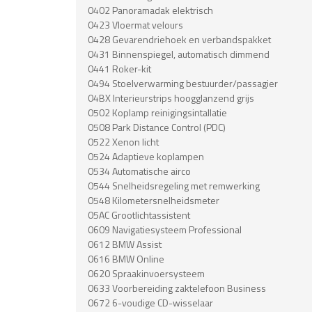
0402 Panoramadak elektrisch
0423 Vloermat velours
0428 Gevarendriehoek en verbandspakket
0431 Binnenspiegel, automatisch dimmend
0441 Roker-kit
0494 Stoelverwarming bestuurder/passagier
04BX Interieurstrips hoogglanzend grijs
0502 Koplamp reinigingsintallatie
0508 Park Distance Control (PDC)
0522 Xenon licht
0524 Adaptieve koplampen
0534 Automatische airco
0544 Snelheidsregeling met remwerking
0548 Kilometersnelheidsmeter
05AC Grootlichtassistent
0609 Navigatiesysteem Professional
0612 BMW Assist
0616 BMW Online
0620 Spraakinvoersysteem
0633 Voorbereiding zaktelefoon Business
0672 6-voudige CD-wisselaar