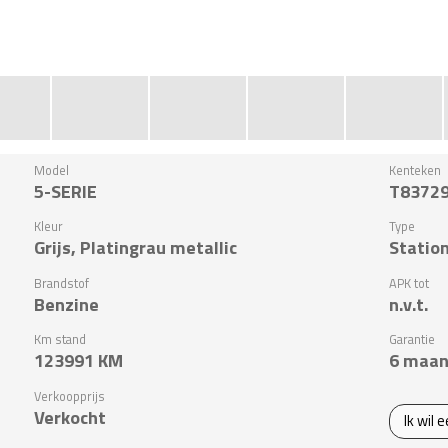
Model
Kenteken
5-SERIE
T8372
Kleur
Type
Grijs, Platingrau metallic
Statio
Brandstof
APK tot
Benzine
n.v.t.
Km stand
Garantie
123991
KM
6 maan
Verkoopprijs
Verkocht
Ik wil 