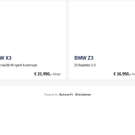
W X3
BMW Z3
rive28i M-sport Automaat
Z3 Roadster 2.0
€ 21.950,-
Marge
€ 16.950,-
In
Powered by:
Autosoft
-
Disclaimer