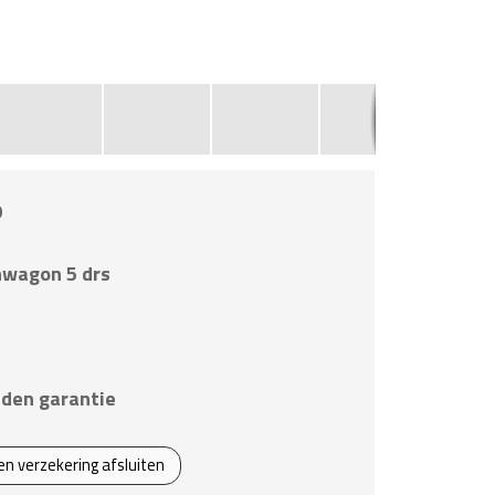
9
nwagon 5 drs
den garantie
een verzekering afsluiten