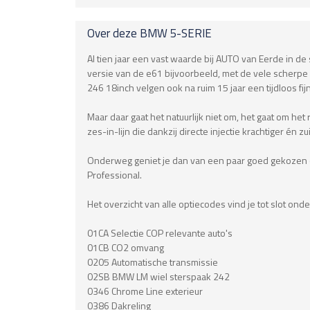
Over deze
BMW
5-SERIE
Al tien jaar een vast waarde bij AUTO van Eerde in de
versie van de e61 bijvoorbeeld, met de vele scherpe 
246 18inch velgen ook na ruim 15 jaar een tijdloos fij
Maar daar gaat het natuurlijk niet om, het gaat om het r
zes-in-lijn die dankzij directe injectie krachtiger é
Onderweg geniet je dan van een paar goed gekozen op
Professional.
Het overzicht van alle optiecodes vind je tot slot ond
01CA Selectie COP relevante auto's
01CB CO2 omvang
0205 Automatische transmissie
02SB BMW LM wiel sterspaak 242
0346 Chrome Line exterieur
0386 Dakreling