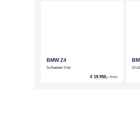
BMW Z4
BM
Z4 Roadster 3.0si
X3 xD
€ 19.950,-
Marge