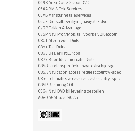
0698 Area-Code 2 voor DVD
06AA BMW TeleServices
06AB Aansturing teleservices
06UE Diefstalbeveiliging navigatie-dvd
07RP Pakket Advantage
07SP Navi Prof./Mob. tel. voorber. Bluetooth
0801 Alleen voor Duits
0851 Taal Duits
0863 Dealerlijst Europa
0879 Boorddocumentatie Duits
08S8 Landenspecifieke navi. extra bijdrage
08SA Navigation access request,country-spec.
08SC Telematics access request,country-spec.
08SP Besturing COP
0964 Navi DVD bij levering bestellen
A080 AGM-accu 80 Ah