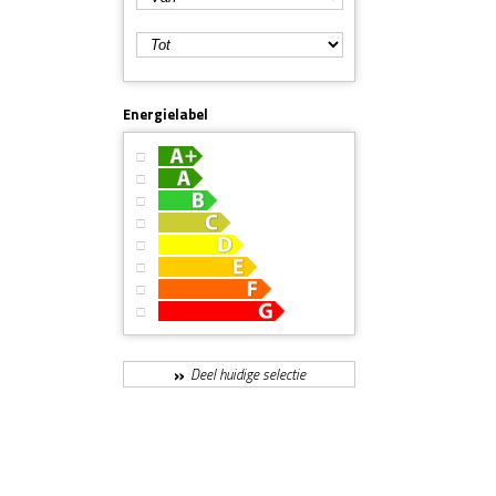
Energielabel
A+
A
B
C
D
E
F
G
Deel huidige selectie