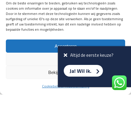
Om de beste ervaringen te bieden, gebruiken wij technologieën zoals
Inruil
Vacatures
cookies om informatie over je apparaat op te slaan en/of te raadplegen.
Door in te stemmen met deze technologieën kunnen wij gegevens zoals
Wensenformulier
Contact
surfgedrag of unieke ID's op deze site verwerken. Als je geen toestemming
geeft of uw toestemming intrekt, kan dit een nadelige invloed hebben op
bepaalde functies en mogelijkheden.
Accepteren
Altijd de eerste keuze?
Weiger
Ja! Wil ik.
Bekijk voorkeuren
Updates over nieuwbinnen-komers
en verwacht rijplezier ontvangen,
Cookiebeleid
Privacyverklaring
Terug naar overzicht
vóórdat ze op de portals staan?
Registreer je hier.
E-mailadres *