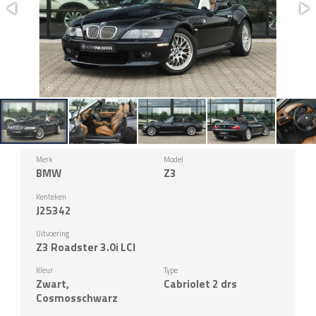
Merk
Model
BMW
Z3
Kenteken
J25342
Uitvoering
Z3 Roadster 3.0i LCI
Kleur
Type
Zwart,
Cabriolet 2 drs
Cosmosschwarz