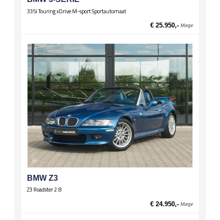
335i Touring xDrive M-sport Sportautomaat
€ 25.950,-
Marge
BMW Z3
Z3 Roadster 2.8
€ 24.950,-
Marge