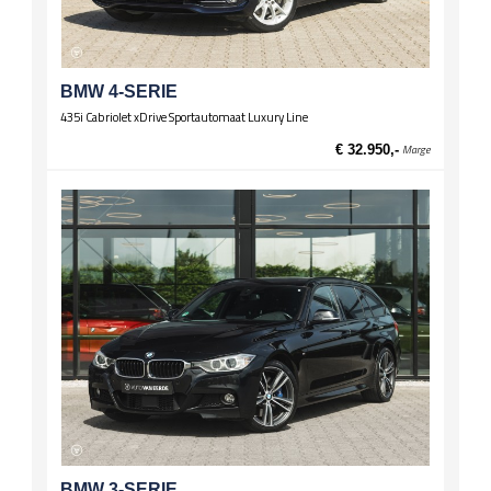
Zittingen
El. verst. voorstoelen
Stoelverwarming voor
BMW 4-SERIE
435i Cabriolet xDrive Sportautomaat Luxury Line
€ 32.950,-
Marge
BMW 3-SERIE