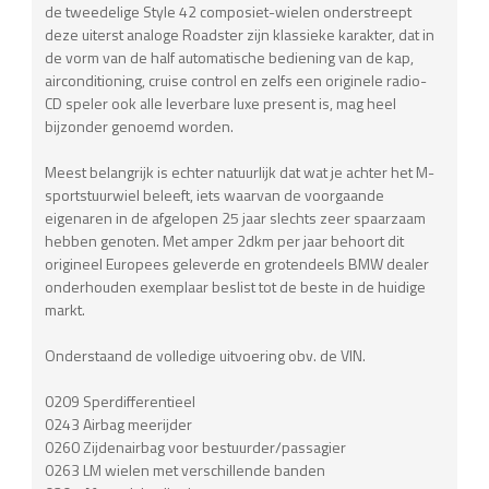
de tweedelige Style 42 composiet-wielen onderstreept
deze uiterst analoge Roadster zijn klassieke karakter, dat in
de vorm van de half automatische bediening van de kap,
airconditioning, cruise control en zelfs een originele radio-
CD speler ook alle leverbare luxe present is, mag heel
bijzonder genoemd worden.
Meest belangrijk is echter natuurlijk dat wat je achter het M-
sportstuurwiel beleeft, iets waarvan de voorgaande
eigenaren in de afgelopen 25 jaar slechts zeer spaarzaam
hebben genoten. Met amper 2dkm per jaar behoort dit
origineel Europees geleverde en grotendeels BMW dealer
onderhouden exemplaar beslist tot de beste in de huidige
markt.
Onderstaand de volledige uitvoering obv. de VIN.
0209 Sperdifferentieel
0243 Airbag meerijder
0260 Zijdenairbag voor bestuurder/passagier
0263 LM wielen met verschillende banden