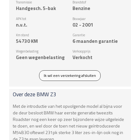
Transmissie
Brandstof
Handgesch. 5-bak
Benzine
APK tot
Bouwjaar
n.v.t.
02 - 2001
Km stand
Garantie
54730
KM
6 maanden garantie
Wegenbelasting
Verkoopprijs
Geen wegenbelasting
Verkocht
Ik wil een verzekering afsluiten
Over deze
BMW
Z3
Met de introductie van het opvolgende model al bijna voor
de deur besloot BMW haar eerste generatie tweezits
Roadster nog een keer op zeer bijzondere wijze uitgeleide
te doen, en wel door de toen net nieuw geïntroduceerde
M54B30 oftewel 231pk sterke 3 liter zes-in-lijn ook nog in
de Z3 te gaan leveren.