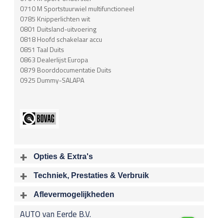
0710 M Sportstuurwiel multifunctioneel
0785 Knipperlichten wit
0801 Duitsland-uitvoering
0818 Hoofd schakelaar accu
0851 Taal Duits
0863 Dealerlijst Europa
0879 Boorddocumentatie Duits
0925 Dummy-SALAPA
Opties & Extra's
Uitgelichte opties
Techniek, Prestaties & Verbruik
Extra's
Aantal cylinders
Motorinhoud
Aflevermogelijkheden
Alarm klasse 3
6
2979 cc
Bij aflevering van uw voertuig kunt u kiezen voor één van de
Verbruiksmeter
AUTO van Eerde B.V.
onderstaande
optionele
pakketten.
Vermogen
Acceleratietijd 0-100