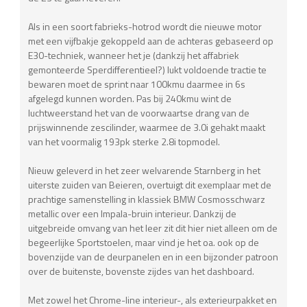
Als in een soort fabrieks-hotrod wordt die nieuwe motor
met een vijfbakje gekoppeld aan de achteras gebaseerd op
E30-techniek, wanneer het je (dankzij het affabriek
gemonteerde Sperdifferentieel?) lukt voldoende tractie te
bewaren moet de sprint naar 100kmu daarmee in 6s
afgelegd kunnen worden. Pas bij 240kmu wint de
luchtweerstand het van de voorwaartse drang van de
prijswinnende zescilinder, waarmee de 3.0i gehakt maakt
van het voormalig 193pk sterke 2.8i topmodel.
Nieuw geleverd in het zeer welvarende Starnberg in het
uiterste zuiden van Beieren, overtuigt dit exemplaar met de
prachtige samenstelling in klassiek BMW Cosmosschwarz
metallic over een Impala-bruin interieur. Dankzij de
uitgebreide omvang van het leer zit dit hier niet alleen om de
begeerlijke Sportstoelen, maar vind je het oa. ook op de
bovenzijde van de deurpanelen en in een bijzonder patroon
over de buitenste, bovenste zijdes van het dashboard.
Met zowel het Chrome-line interieur-, als exterieurpakket en