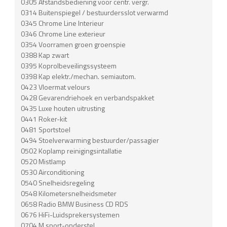
0305 Afstandsbediening voor centr. vergr.
0314 Buitenspiegel / bestuurdersslot verwarmd
0345 Chrome Line Interieur
0346 Chrome Line exterieur
0354 Voorramen groen groenspie
0388 Kap zwart
0395 Koprolbeveilingssysteem
0398 Kap elektr./mechan. semiautom.
0423 Vloermat velours
0428 Gevarendriehoek en verbandspakket
0435 Luxe houten uitrusting
0441 Roker-kit
0481 Sportstoel
0494 Stoelverwarming bestuurder/passagier
0502 Koplamp reinigingsintallatie
0520 Mistlamp
0530 Airconditioning
0540 Snelheidsregeling
0548 Kilometersnelheidsmeter
0658 Radio BMW Business CD RDS
0676 HiFi-Luidsprekersystemen
0704 M sport-onderstel