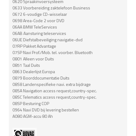
0620 Spraakinvoersysteem
0633 Voorbereiding zaktelefoon Business
0672 6-voudige CD-wisselaar
0698 Area-Code 2 voor DVD
06AA BMW TeleServices
06AB Aansturing teleservices
06UE Diefstalbeveiliging navigatie-dvd
07RP Pakket Advantage
07SP Navi Prof./Mob. tel. voorber. Bluetooth
0801 Alleen voor Duits
0851 Taal Duits
0863 Dealerlijst Europa
0879 Boorddocumentatie Duits
08S8 Landenspecifieke navi. extra bijdrage
08SA Navigation access request,country-spec.
08SC Telematics access request,country-spec.
08SP Besturing COP
0964 Navi DVD bij levering bestellen
A080 AGM-accu 80 Ah