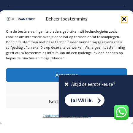
Updates over nieuwbinnen-komers
Beheer toestemming
en verwacht rijplezier ontvangen,
vóórdat ze op de portals staan?
Om de beste ervaringen te bieden, gebruiken wij technologieën zoals
cookies om informatie over je apparaat op te slaan en/of te raadplegen.
Registreer je hier.
Door in te stemmen met deze technologieën kunnen wij gegevens zoals
E-mailadres *
surfgedrag of unieke ID's op deze site verwerken. Als je geen toestemming
geeft of uw toestemming intrekt, kan dit een nadelige invloed hebben op
bepaalde functies en mogelijkheden.
Voornaam *
Accepteren
Altijd de eerste keuze?
Weiger
Ja! Wil ik.
Bekijk voorkeuren
Cookiebeleid
Privacyverklaring
Terug naar overzicht