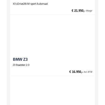
X3 xDrive28i M-sport Automaat
€ 21.950,-
Marge
BMW Z3
Z3 Roadster 2.0
€ 16.950,-
Incl. BTW