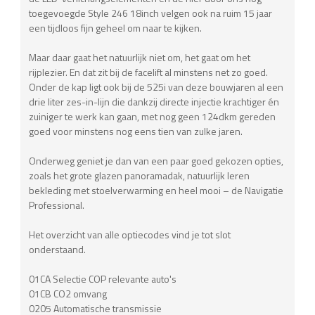
toegevoegde Style 246 18inch velgen ook na ruim 15 jaar
een tijdloos fijn geheel om naar te kijken.
Maar daar gaat het natuurlijk niet om, het gaat om het
rijplezier. En dat zit bij de facelift al minstens net zo goed.
Onder de kap ligt ook bij de 525i van deze bouwjaren al een
drie liter zes-in-lijn die dankzij directe injectie krachtiger én
zuiniger te werk kan gaan, met nog geen 124dkm gereden
goed voor minstens nog eens tien van zulke jaren.
Onderweg geniet je dan van een paar goed gekozen opties,
zoals het grote glazen panoramadak, natuurlijk leren
bekleding met stoelverwarming en heel mooi – de Navigatie
Professional.
Het overzicht van alle optiecodes vind je tot slot
onderstaand.
01CA Selectie COP relevante auto's
01CB CO2 omvang
0205 Automatische transmissie