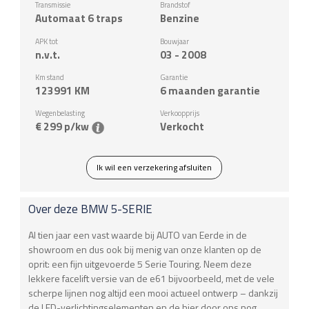
Transmissie
Brandstof
Automaat 6 traps
Benzine
APK tot
Bouwjaar
n.v.t.
03 - 2008
Km stand
Garantie
123991
KM
6 maanden garantie
Wegenbelasting
Verkoopprijs
€ 299 p/kw
Verkocht
Ik wil een verzekering afsluiten
Over deze
BMW
5-SERIE
Al tien jaar een vast waarde bij AUTO van Eerde in de
showroom en dus ook bij menig van onze klanten op de
oprit: een fijn uitgevoerde 5 Serie Touring. Neem deze
lekkere facelift versie van de e61 bijvoorbeeld, met de vele
scherpe lijnen nog altijd een mooi actueel ontwerp – dankzij
de LED-verlichtingselementen en de hier door ons nog