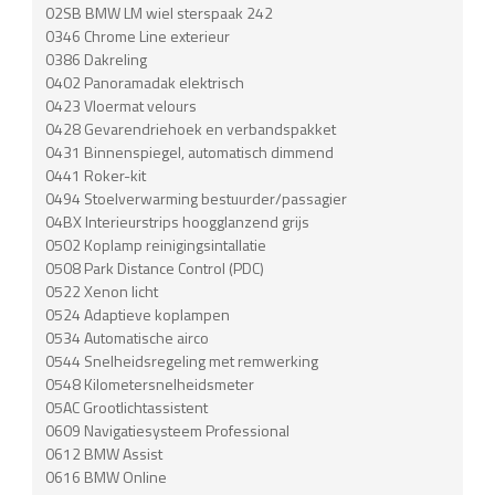
02SB BMW LM wiel sterspaak 242
0346 Chrome Line exterieur
0386 Dakreling
0402 Panoramadak elektrisch
0423 Vloermat velours
0428 Gevarendriehoek en verbandspakket
0431 Binnenspiegel, automatisch dimmend
0441 Roker-kit
0494 Stoelverwarming bestuurder/passagier
04BX Interieurstrips hoogglanzend grijs
0502 Koplamp reinigingsintallatie
0508 Park Distance Control (PDC)
0522 Xenon licht
0524 Adaptieve koplampen
0534 Automatische airco
0544 Snelheidsregeling met remwerking
0548 Kilometersnelheidsmeter
05AC Grootlichtassistent
0609 Navigatiesysteem Professional
0612 BMW Assist
0616 BMW Online