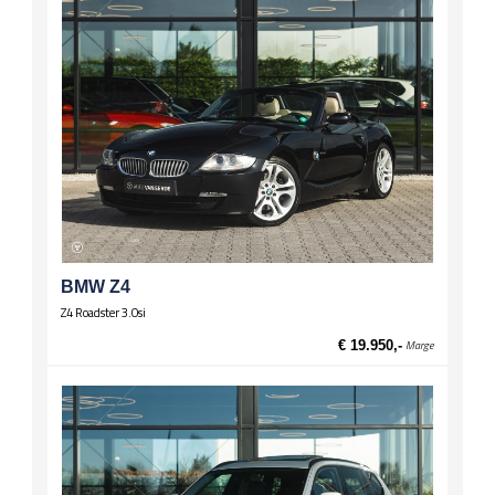
Spiegels
El. verstelbare spiegels
El. verstelbare spiegels, verwarmd
Stuurwiel
Lederen stuur
Wielen
Lichtmetalen velgen 17 inch
Zittingen
Bestuurdersstoel hoogte verstelbaar
BMW Z4
Z4 Roadster 3.0si
€ 19.950,-
Marge