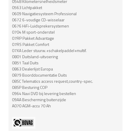
0548 Kilometersnelheidsmeter
0563 Lichtpakket
0609 Navigatiesysteem Professional
0672 6-voudige CD-wisselaar
0676 HiFi-Luidsprekersystemen
0704 M sport-onderstel
07RP Pakket Advantage
07RS Pakket Comfort
07XA Leder stuurw.+schakelpaddel+multif.
0801 Duitsland-uitvoering
0851 Taal Duits
0863 Dealerlijst Europa
0879 Boorddocumentatie Duits
08SC Telematics access request,country-spec.
08SP Besturing COP
0964 Navi DVD bij levering bestellen
09AA Bescherming buitenzijde
A070 AGM-accu 70 Ah