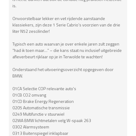
is.
Onvoorstelbaar lekker en vet rijdende aanstaande
klassiekers, zijn deze 1 Serie Cabrio’s voorzien van de drie
liter N52 zescilinder!
Typisch een auto waarvan je over enkele jaren zult zeggen
“had ik toen maar…” – die kans staat nu inclusief uitgebreide
afleverbeurt rijklaar op je in Terwolde te wachten!
Onderstaand het uitvoeringsoverzicht opgegeven door
BMW.
01CA Selectie COP relevante auto's
01CB CO2 omvang
01CD Brake Energy Regeneration
0205 Automatische transmissie
0249 Multifunctie v stuurwiel
02WA BMW lichtmetalen velg W-spaak 263
0302 Alarmsysteem
0313 Buitenspiegel inklapbaar