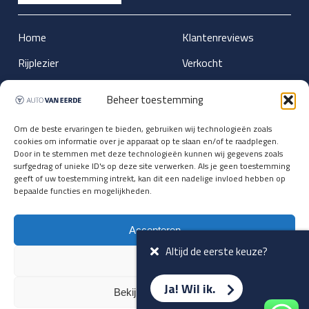
Home
Klantenreviews
Rijplezier
Verkocht
Lease
Nieuws
Beheer toestemming
Aanbod
Over ons
Om de beste ervaringen te bieden, gebruiken wij technologieën zoals
Inruil
Vacatures
cookies om informatie over je apparaat op te slaan en/of te raadplegen.
Door in te stemmen met deze technologieën kunnen wij gegevens zoals
Wensenformulier
Contact
surfgedrag of unieke ID's op deze site verwerken. Als je geen toestemming
geeft of uw toestemming intrekt, kan dit een nadelige invloed hebben op
bepaalde functies en mogelijkheden.
Accepteren
Altijd de eerste keuze?
Weiger
Ja! Wil ik.
Bekijk voorkeuren
Updates over nieuwbinnen-komers