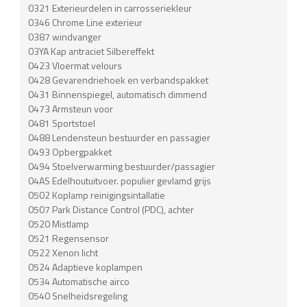
0321 Exterieurdelen in carrosseriekleur
0346 Chrome Line exterieur
0387 windvanger
03YA Kap antraciet Silbereffekt
0423 Vloermat velours
0428 Gevarendriehoek en verbandspakket
0431 Binnenspiegel, automatisch dimmend
0473 Armsteun voor
0481 Sportstoel
0488 Lendensteun bestuurder en passagier
0493 Opbergpakket
0494 Stoelverwarming bestuurder/passagier
04AS Edelhoutuitvoer. populier gevlamd grijs
0502 Koplamp reinigingsintallatie
0507 Park Distance Control (PDC), achter
0520 Mistlamp
0521 Regensensor
0522 Xenon licht
0524 Adaptieve koplampen
0534 Automatische airco
0540 Snelheidsregeling