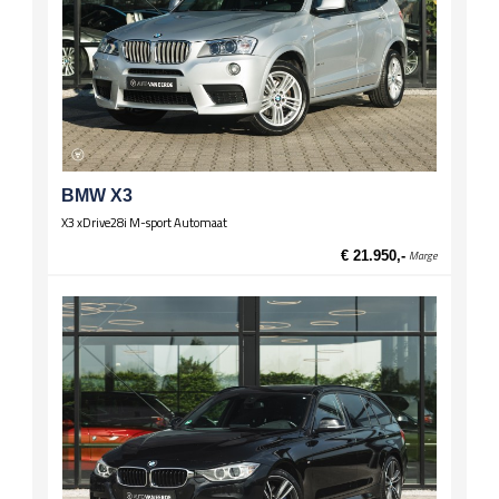
BMW X3
X3 xDrive28i M-sport Automaat
€ 21.950,-
Marge