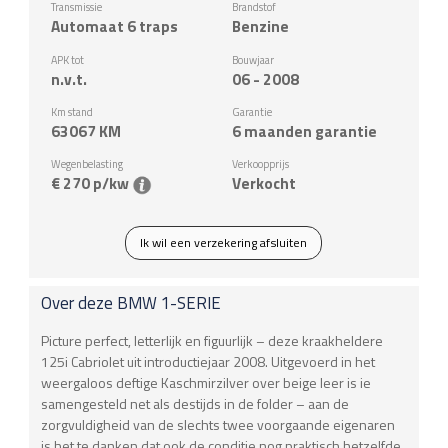
Transmissie
Brandstof
Automaat 6 traps
Benzine
APK tot
Bouwjaar
n.v.t.
06 - 2008
Km stand
Garantie
63067
KM
6 maanden garantie
Wegenbelasting
Verkoopprijs
€ 270 p/kw
Verkocht
Ik wil een verzekering afsluiten
Over deze
BMW
1-SERIE
Picture perfect, letterlijk en figuurlijk – deze kraakheldere
125i Cabriolet uit introductiejaar 2008. Uitgevoerd in het
weergaloos deftige Kaschmirzilver over beige leer is ie
samengesteld net als destijds in de folder – aan de
zorgvuldigheid van de slechts twee voorgaande eigenaren
is het te danken dat ook de conditie nog praktisch hetzelfde