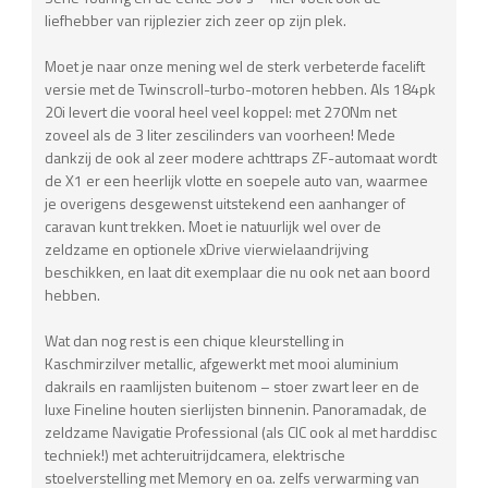
liefhebber van rijplezier zich zeer op zijn plek.
Moet je naar onze mening wel de sterk verbeterde facelift
versie met de Twinscroll-turbo-motoren hebben. Als 184pk
20i levert die vooral heel veel koppel: met 270Nm net
zoveel als de 3 liter zescilinders van voorheen! Mede
dankzij de ook al zeer modere achttraps ZF-automaat wordt
de X1 er een heerlijk vlotte en soepele auto van, waarmee
je overigens desgewenst uitstekend een aanhanger of
caravan kunt trekken. Moet ie natuurlijk wel over de
zeldzame en optionele xDrive vierwielaandrijving
beschikken, en laat dit exemplaar die nu ook net aan boord
hebben.
Wat dan nog rest is een chique kleurstelling in
Kaschmirzilver metallic, afgewerkt met mooi aluminium
dakrails en raamlijsten buitenom – stoer zwart leer en de
luxe Fineline houten sierlijsten binnenin. Panoramadak, de
zeldzame Navigatie Professional (als CIC ook al met harddisc
techniek!) met achteruitrijdcamera, elektrische
stoelverstelling met Memory en oa. zelfs verwarming van