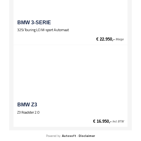
BMW 3-SERIE
325i Touring LCI M-sport Automaat
€ 22.950,-
Marge
BMW Z3
Z3 Roadster 2.0
€ 16.950,-
Incl. BTW
Powered by:
Autosoft
-
Disclaimer