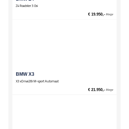
Z4 Roadster 3.0si
€ 19.950,-
Marge
BMW X3
X3 xDrive28i M-sport Automaat
€ 21.950,-
Marge