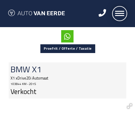
Proefrit / Offerte / Taxatie
BMW
X1
X1 xDrive20i Automaat
103844 KM - 2015
Verkocht