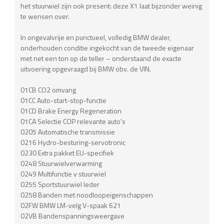
het stuurwiel zijn ook present: deze X1 laat bijzonder weinig
te wensen over.
In ongevalvrije en punctueel, volledig BMW dealer,
onderhouden conditie ingekocht van de tweede eigenaar
met net een ton op de teller – onderstaand de exacte
uitvoering opgevraagd bij BMW obv. de VIN.
01CB CO2 omvang
01CC Auto-start-stop-functie
01CD Brake Energy Regeneration
01CA Selectie COP relevante auto's
0205 Automatische transmissie
0216 Hydro-besturing-servotronic
0230 Extra pakket EU-specifiek
0248 Stuurwielverwarming
0249 Multifunctie v stuurwiel
0255 Sportstuurwiel leder
0258 Banden met noodloopeigenschappen
02FW BMW LM-velg V-spaak 621
02VB Bandenspanningsweergave