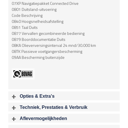
07XP Navigatiepakket Connected Drive
0801 Duitsland-uitvoering
Code Beschrijving
0840 Hoogsnelheidsafstelling
0851 Taal Duits
0877 Vervallen gecombineerde bediening
0879 Boorddocumentatie Duits
08KA Olieverversingsinterval 24 mnd/30.000 km
08TK Passieve voetgangersbescherming
09AA Bescherming buitenzijde
Opties & Extra's
Uitgelichte opties
Techniek, Prestaties & Verbruik
Extra's
Aantal cylinders
Motorinhoud
Aflevermogelijkheden
Dimlichten automatisch
4
1997 cc
Bij aflevering van uw voertuig kunt u kiezen voor één van de
Multimedia-voorbereiding