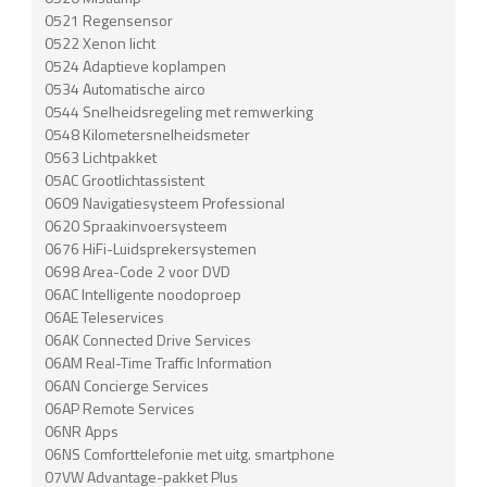
0521 Regensensor
0522 Xenon licht
0524 Adaptieve koplampen
0534 Automatische airco
0544 Snelheidsregeling met remwerking
0548 Kilometersnelheidsmeter
0563 Lichtpakket
05AC Grootlichtassistent
0609 Navigatiesysteem Professional
0620 Spraakinvoersysteem
0676 HiFi-Luidsprekersystemen
0698 Area-Code 2 voor DVD
06AC Intelligente noodoproep
06AE Teleservices
06AK Connected Drive Services
06AM Real-Time Traffic Information
06AN Concierge Services
06AP Remote Services
06NR Apps
06NS Comforttelefonie met uitg. smartphone
07VW Advantage-pakket Plus