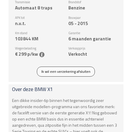
Transmissie
Brandstof
Automaat 8 traps
Benzine
APK tot
Bouwjaar
n.v.t.
05 - 2015
Km stand
Garantie
103844
KM
6 maanden garantie
Wegenbelasting
Verkoopprijs
€ 299 p/kw
Verkocht
Ik wil een verzekering afsluiten
Over deze
BMW
X1
Een dikke insider-tip binnen het tegenwoordig zeer
uitgebreide modellen-programma van ons favoriete merk:
de facelift versie van de eerste generatie X1! Nog gebouwd
op een echte BMW basis dus in essentie achterwiel
aangedreven, qua zitpositie fijn in het midden tussen een 3
Serie Touring en de echte SUV’s – hier voelt ook de