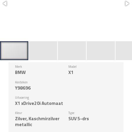
Merk
Model
BMW
X1
Kenteken
Y98696
Uitvoering
X1 xDrive20i Automaat
Kleur
Type
Zilver, Kaschmirzilver
SUV 5-drs
metallic