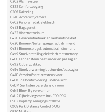
0302 Alarmsysteem
0322 Comforttoegang
0386 Dakreling
03AG Achteruitrijcamera
0402 Panoramadak elektrisch
0413 Bagagenet
0423 Vloermat velours
0428 Gevarendriehoek en verbandspakket
0430 Binnen-/buitenspiegel, aut. dimmend
0431 Binnenspiegel, automatisch dimmend
0459 Stoelverstelling elektrisch met memory
0488 Lendensteun bestuurder en passagier
0493 Opbergpakket
0494 Stoelverwarming bestuurder/passagier
04AE Verschuifbare armsteun voor
04CK Edelhoutuitvoering Fineline licht
04DM Sierlijsten parelglans chroom
04NE Blow-By verwarmer
04U2 Rijbelevingstoets incl. ECO PRO
0502 Koplamp reinigingsintallatie
0508 Park Distance Control (PDC)
0520 Mistlamp