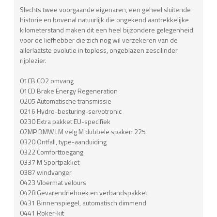
Slechts twee voorgaande eigenaren, een geheel sluitende
historie en bovenal natuurlijk die ongekend aantrekkelijke
kilometerstand maken dit een heel bijzondere gelegenheid
voor de liefhebber die zich nog wil verzekeren van de
allerlaatste evolutie in topless, ongeblazen zescilinder
rijplezier.
01CB CO2 omvang
01CD Brake Energy Regeneration
0205 Automatische transmissie
0216 Hydro-besturing-servotronic
0230 Extra pakket EU-specifiek
02MP BMW LM velg M dubbele spaken 225
0320 Ontfall, type-aanduiding
0322 Comforttoegang
0337 M Sportpakket
0387 windvanger
0423 Vloermat velours
0428 Gevarendriehoek en verbandspakket
0431 Binnenspiegel, automatisch dimmend
0441 Roker-kit