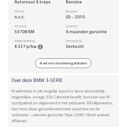
Automaat 6 traps
Benzine
APK tot
Bouwjaar
n.v.t.
03 - 2010
Km stand
Garantie
53708
KM
6 maanden garantie
Wegenbelasting
Verkoopprijs
€ 327 p/kw
Verkocht
Ik wil een verzekering afsluiten
Over deze
BMW
3-SERIE
Kraakhelder in elk mogelijk aspect is deze uitzonderlijk
begeerlijke, vroege 325i Cabriolet facelift. Voorzien van M-
sportpakket en uitgevoerd in het zeldzame 300 Alpinweiss,
hier mooi stoer gecombineerd met zwart leer en de
zeldzame – extreem gezochte Style 225M 19inch wielset
affabriek.