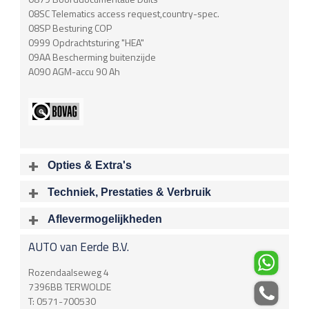
08SC Telematics access request,country-spec.
08SP Besturing COP
0999 Opdrachtsturing "HEA"
09AA Bescherming buitenzijde
A090 AGM-accu 90 Ah
Opties & Extra's
Uitgelichte opties
Techniek, Prestaties & Verbruik
Extra's
Aantal cylinders
Motorinhoud
Aflevermogelijkheden
Chroom delen exterieur
6
2996 cc
Bij aflevering van uw voertuig kunt u kiezen voor één van de
Airbag
AUTO van Eerde B.V.
onderstaande
optionele
pakketten.
Vermogen
Acceleratietijd 0-100
160 kW / 218 pk
8.10 sec
Airbag Bestuurder
€
Rozendaalseweg 4
Airbag Passagier
Acceleratietijd 80-120
Topsnelheid
7396BB
TERWOLDE
Airbag, zijdelings voor 2x
sec
243 Km/u
T:
0571-700530
Gordijn/hoofd airbags achter