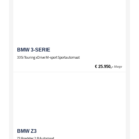
BMW 3-SERIE
335i Touring xDrive M-sport Sportautomaat
€ 25.950,-
Marge
BMW Z3
Z3 Roadster 2.8 Automaat