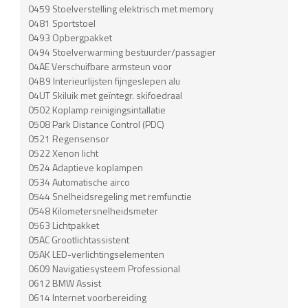
0459 Stoelverstelling elektrisch met memory
0481 Sportstoel
0493 Opbergpakket
0494 Stoelverwarming bestuurder/passagier
04AE Verschuifbare armsteun voor
04B9 Interieurlijsten fijngeslepen alu
04UT Skiluik met geïntegr. skifoedraal
0502 Koplamp reinigingsintallatie
0508 Park Distance Control (PDC)
0521 Regensensor
0522 Xenon licht
0524 Adaptieve koplampen
0534 Automatische airco
0544 Snelheidsregeling met remfunctie
0548 Kilometersnelheidsmeter
0563 Lichtpakket
05AC Grootlichtassistent
05AK LED-verlichtingselementen
0609 Navigatiesysteem Professional
0612 BMW Assist
0614 Internet voorbereiding