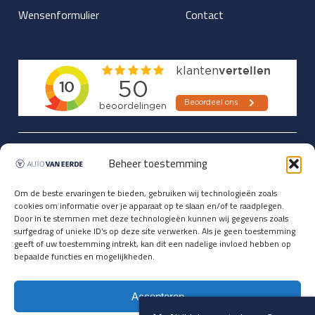
Wensenformulier
Contact
Updates over nieuwbinnen-komers
Beheer toestemming
en verwacht rijplezier ontvangen,
vóórdat ze op de portals staan?
Om de beste ervaringen te bieden, gebruiken wij technologieën zoals
cookies om informatie over je apparaat op te slaan en/of te raadplegen.
Registreer je hier.
Door in te stemmen met deze technologieën kunnen wij gegevens zoals
E-mailadres *
surfgedrag of unieke ID's op deze site verwerken. Als je geen toestemming
geeft of uw toestemming intrekt, kan dit een nadelige invloed hebben op
bepaalde functies en mogelijkheden.
Voornaam *
Accepteren