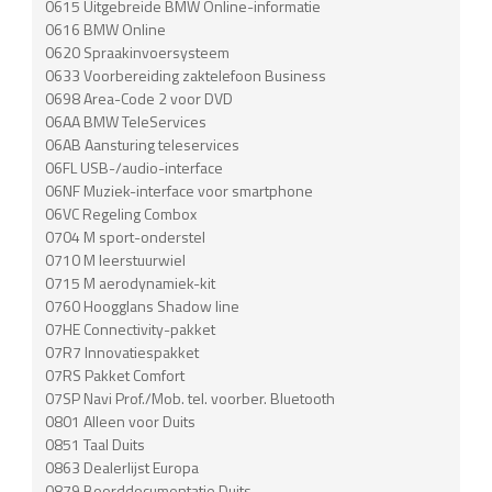
0615 Uitgebreide BMW Online-informatie
0616 BMW Online
0620 Spraakinvoersysteem
0633 Voorbereiding zaktelefoon Business
0698 Area-Code 2 voor DVD
06AA BMW TeleServices
06AB Aansturing teleservices
06FL USB-/audio-interface
06NF Muziek-interface voor smartphone
06VC Regeling Combox
0704 M sport-onderstel
0710 M leerstuurwiel
0715 M aerodynamiek-kit
0760 Hoogglans Shadow line
07HE Connectivity-pakket
07R7 Innovatiespakket
07RS Pakket Comfort
07SP Navi Prof./Mob. tel. voorber. Bluetooth
0801 Alleen voor Duits
0851 Taal Duits
0863 Dealerlijst Europa
0879 Boorddocumentatie Duits