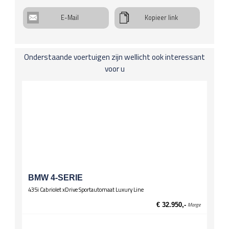
Koplichten / Verlichting
E-Mail
Kopieer link
Bi-xenon-koplampen
Koplampwissers
Mistlampen
Onderstaande voertuigen zijn wellicht ook interessant
Leuningen
voor u
Middenarmsteun voor
Spiegels
El. verstelbare spiegels, verwarmd
Stuurwiel
Lederen stuur
Multifunctioneel stuur
Wielen
Lichtmetalen velgen 17 inch
BMW 4-SERIE
435i Cabriolet xDrive Sportautomaat Luxury Line
Zittingen
El. verst. voorstoelen
€ 32.950,-
Marge