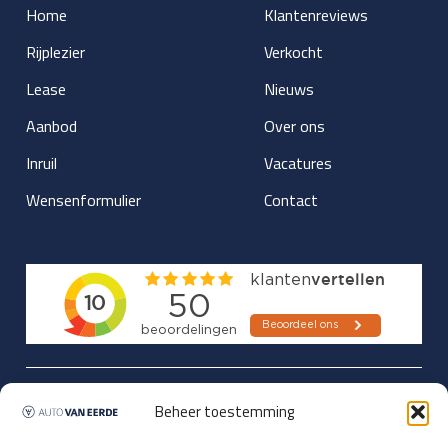
Home
Klantenreviews
Rijplezier
Verkocht
Lease
Nieuws
Aanbod
Over ons
Inruil
Vacatures
Wensenformulier
Contact
Updates over nieuwbinnen-komers
Beheer toestemming
en verwacht rijplezier ontvangen,