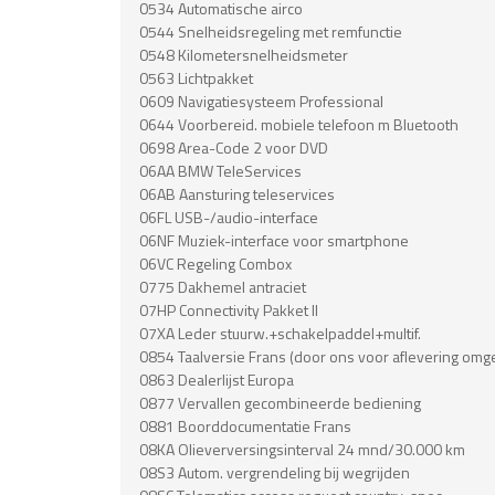
0534 Automatische airco
0544 Snelheidsregeling met remfunctie
0548 Kilometersnelheidsmeter
0563 Lichtpakket
0609 Navigatiesysteem Professional
0644 Voorbereid. mobiele telefoon m Bluetooth
0698 Area-Code 2 voor DVD
06AA BMW TeleServices
06AB Aansturing teleservices
06FL USB-/audio-interface
06NF Muziek-interface voor smartphone
06VC Regeling Combox
0775 Dakhemel antraciet
07HP Connectivity Pakket II
07XA Leder stuurw.+schakelpaddel+multif.
0854 Taalversie Frans (door ons voor aflevering o
0863 Dealerlijst Europa
0877 Vervallen gecombineerde bediening
0881 Boorddocumentatie Frans
08KA Olieverversingsinterval 24 mnd/30.000 km
08S3 Autom. vergrendeling bij wegrijden