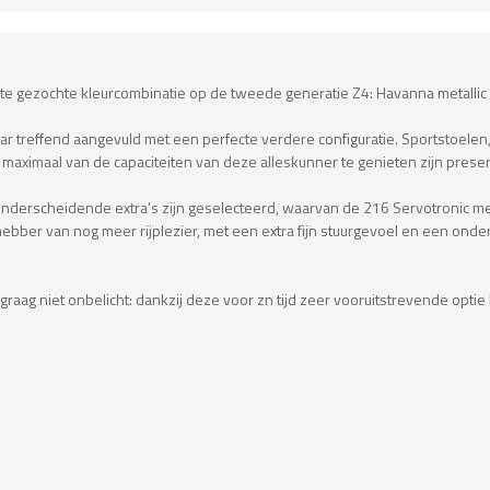
 gezochte kleurcombinatie op de tweede generatie Z4: Havanna metallic ove
laar treffend aangevuld met een perfecte verdere configuratie. Sportstoele
 maximaal van de capaciteiten van deze alleskunner te genieten zijn presen
 onderscheidende extra’s zijn geselecteerd, waarvan de 216 Servotronic m
hebber van nog meer rijplezier, met een extra fijn stuurgevoel en een on
aag niet onbelicht: dankzij deze voor zn tijd zeer vooruitstrevende optie 