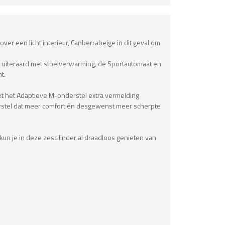
r een licht interieur, Canberrabeige in dit geval om
n, uiteraard met stoelverwarming, de Sportautomaat en
t.
et het Adaptieve M-onderstel extra vermelding
derstel dat meer comfort én desgewenst meer scherpte
kun je in deze zescilinder al draadloos genieten van