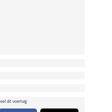
erstel
uurbekrachtiging
uifdaken
 204 pk
en dak, electro-hydraulisch (bij stoffen dak)
pakketten.
id
gels
eel dit voertuig
u
€
. verstelbare spiegels, verwarmd
everh.
rwiel