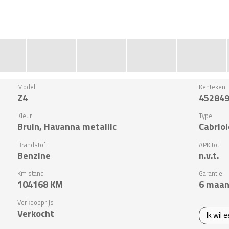
Model
Kenteken
Z4
45284
Kleur
Type
Bruin, Havanna metallic
Cabriol
Brandstof
APK tot
Benzine
n.v.t.
Km stand
Garantie
104168
KM
6 maan
Verkoopprijs
Verkocht
Ik wil 