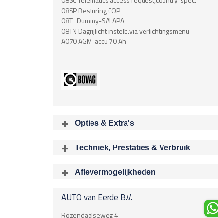
08SC Telematics access request,country-spec.
08SP Besturing COP
08TL Dummy-SALAPA
08TN Dagrijlicht instelb.via verlichtingsmenu
A070 AGM-accu 70 Ah
Opties & Extra's
Uitgelichte opties
Techniek, Prestaties & Verbruik
Extra's
Aantal cylinders
Airbag
6
Aflevermogelijkheden
Airbag Bestuurder
Bij aflev
Acceleratietijd 0-100
Airbag Passagier
AUTO van Eerde B.V.
7.30 sec
Airbag, zijdelings voor 2x
Boring X Slag
Airconditioning
Rozendaalseweg 4