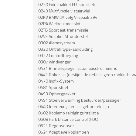
0230 Extra pakket EU-specifiek
0249 Multifunctie v stuurwiel
02KV BMW LM velg V-spaak 294
02PA Wielbout met slot
02TB Sport aut. transmissie
02VF Adaptief M-onderstel
0302 Alarmsysteem
0320 Ontfall, type-aanduiding
0322 Comforttoegang
0387 windvanger
0431 Binnenspiegel, automatisch dimmend
0441 Roker-kit (destijds de default, geen rooklucht
0470 Isofix-System
0481 Sportstoel
0493 Opbergpakket
0494 Stoelverwarming bestuurder/passagier
04AD Interieurlijsten alu geborsteld fijn
0502 Koplamp reinigingsintallatie
0508 Park Distance Control (PDC)
0521 Regensensor
0524 Adaptieve koplampen