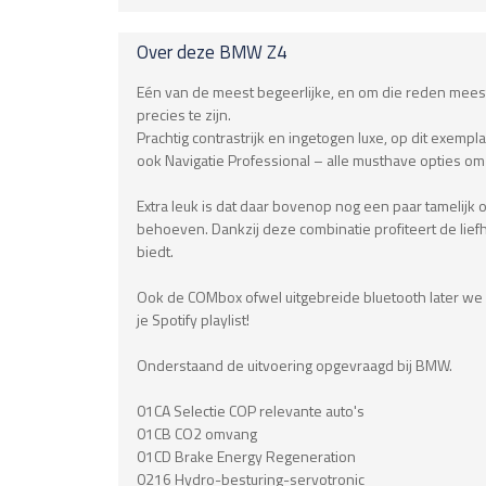
Over deze
BMW
Z4
Eén van de meest begeerlijke, en om die reden meeste
precies te zijn.
Prachtig contrastrijk en ingetogen luxe, op dit exemp
ook Navigatie Professional – alle musthave opties om
Extra leuk is dat daar bovenop nog een paar tamelijk
behoeven. Dankzij deze combinatie profiteert de lief
biedt.
Ook de COMbox ofwel uitgebreide bluetooth later we gr
je Spotify playlist!
Onderstaand de uitvoering opgevraagd bij BMW.
01CA Selectie COP relevante auto's
01CB CO2 omvang
01CD Brake Energy Regeneration
0216 Hydro-besturing-servotronic