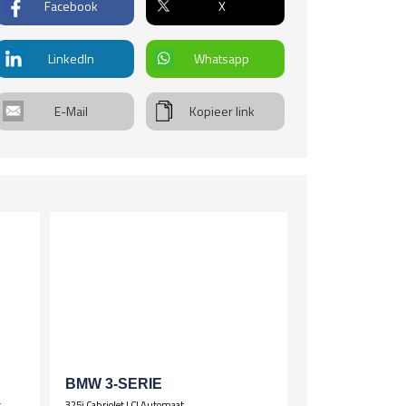
Facebook
X
deren stuur
r geremd
ltifunctioneel stuur
LinkedIn
Whatsapp
len
ot
chtmetalen velgen 17 inch
E-Mail
Kopieer link
uitenrit
00km
sting
kw
info
BMW 3-SERIE
t
325i Cabriolet LCI Automaat