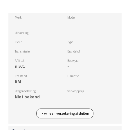
Merk
Model
Uitvoering
Kleur
Type
Transmissie
Brandstof
APK tot
Bouwjaar
n.v.t.
-
Km stand
Garantie
KM
Wegenbelasting
Verkoopprijs
Niet bekend
Ik wil een verzekering afsluiten