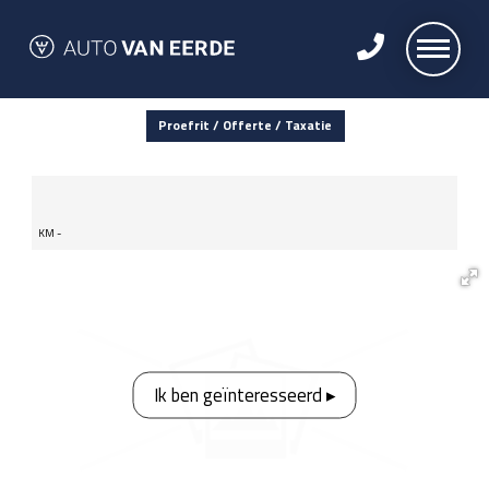
Proefrit / Offerte / Taxatie
KM -
Ik ben geïnteresseerd