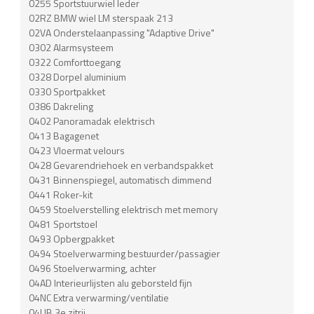
0255 Sportstuurwiel leder
02RZ BMW wiel LM sterspaak 213
02VA Onderstelaanpassing "Adaptive Drive"
0302 Alarmsysteem
0322 Comforttoegang
0328 Dorpel aluminium
0330 Sportpakket
0386 Dakreling
0402 Panoramadak elektrisch
0413 Bagagenet
0423 Vloermat velours
0428 Gevarendriehoek en verbandspakket
0431 Binnenspiegel, automatisch dimmend
0441 Roker-kit
0459 Stoelverstelling elektrisch met memory
0481 Sportstoel
0493 Opbergpakket
0494 Stoelverwarming bestuurder/passagier
0496 Stoelverwarming, achter
04AD Interieurlijsten alu geborsteld fijn
04NC Extra verwarming/ventilatie
04UB 3e zitrij