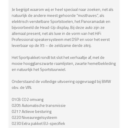
Je begrijpt waarom wij er heel speciaal naar zoeken, net als
natuurlijk de andere meest gehoorde “musthaves”, als
elektrisch verstelbare Sportstoelen, het Panoramadak en
bijvoorbeeld de Head-Up display. Bij deze auto zijn ze
allemaal present, net als luxe in de vorm van het HiFi
Professional speakersysteem met DSP en voor het eerst
leverbaar op de X5 – de zeldzame derde zitrij.
Het Sportpakket rondt tot slot het verhaaltje af, met de
mooie hoogglanszwarte raamlijsten, zwarte hemelbekleding
en natuurlijk het Sportstuurwiel.
Onderstaand de volledige uitvoering opgevraagd bij BMW
obv. de VIN.
01CB CO2 omvang
0205 Automatische transmissie
0217 Actieve besturing
0220 Niveauregelsysteem
0230 Extra pakket EU-specifiek