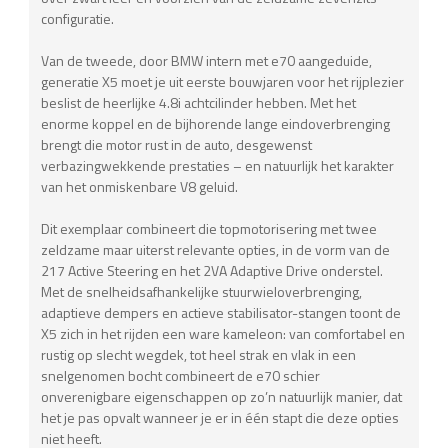
configuratie.
Van de tweede, door BMW intern met e70 aangeduide,
generatie X5 moet je uit eerste bouwjaren voor het rijplezier
beslist de heerlijke 4.8i achtcilinder hebben. Met het
enorme koppel en de bijhorende lange eindoverbrenging
brengt die motor rust in de auto, desgewenst
verbazingwekkende prestaties – en natuurlijk het karakter
van het onmiskenbare V8 geluid.
Dit exemplaar combineert die topmotorisering met twee
zeldzame maar uiterst relevante opties, in de vorm van de
217 Active Steering en het 2VA Adaptive Drive onderstel.
Met de snelheidsafhankelijke stuurwieloverbrenging,
adaptieve dempers en actieve stabilisator-stangen toont de
X5 zich in het rijden een ware kameleon: van comfortabel en
rustig op slecht wegdek, tot heel strak en vlak in een
snelgenomen bocht combineert de e70 schier
onverenigbare eigenschappen op zo’n natuurlijk manier, dat
het je pas opvalt wanneer je er in één stapt die deze opties
niet heeft.