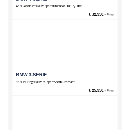
435i Cabriolet xDrive Sportautomaat Luxury Line
€ 32.950,-
Marge
BMW 3-SERIE
335i Touring xDrive M-sport Sportautomaat
€ 25.950,-
Marge