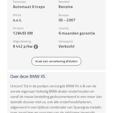
Transmissie
Brandstof
Automaat 6 traps
Benzine
APK tot
Bouwjaar
n.v.t.
05 - 2007
Km stand
Garantie
128493
KM
6 maanden garantie
Wegenbelasting
Verkoopprijs
€ 442 p/kw
Verkocht
Ik wil een verzekering afsluiten
Over deze
BMW
X5
Unicorn! Tot in de puntjes verzorgde BMW X5 4.8i van de
eerste eigenaar! Volledig BMW dealer onderhouden en
vanaf de nieuw bestelling gedocumenteerd in een meer dan
duimdik dossier met oa. ook alle onderhoudsfacturen,
uitgevoerd in een tijdloze combinatie van Spacegrau metallic
over zwart leer en voorzien van de zeldzame zevenzits