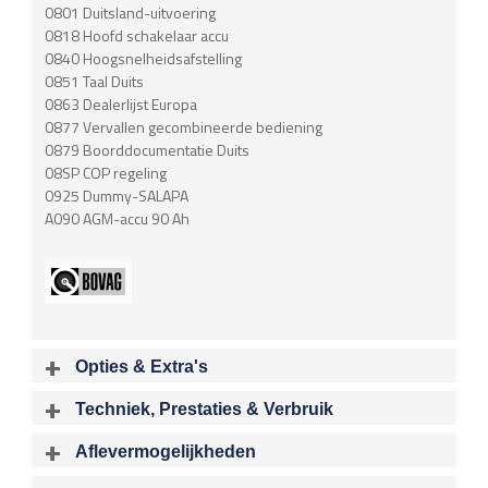
0801 Duitsland-uitvoering
0818 Hoofd schakelaar accu
0840 Hoogsnelheidsafstelling
0851 Taal Duits
0863 Dealerlijst Europa
0877 Vervallen gecombineerde bediening
0879 Boorddocumentatie Duits
08SP COP regeling
0925 Dummy-SALAPA
A090 AGM-accu 90 Ah
Opties & Extra's
Uitgelichte opties
Techniek, Prestaties & Verbruik
Extra's
Aantal cylinders
Motorinhoud
Aflevermogelijkheden
Alarm klasse 3
8
4799 cc
Bij aflevering van uw voertuig kunt u kiezen voor één van de
Audioinstallatie met CD-speler