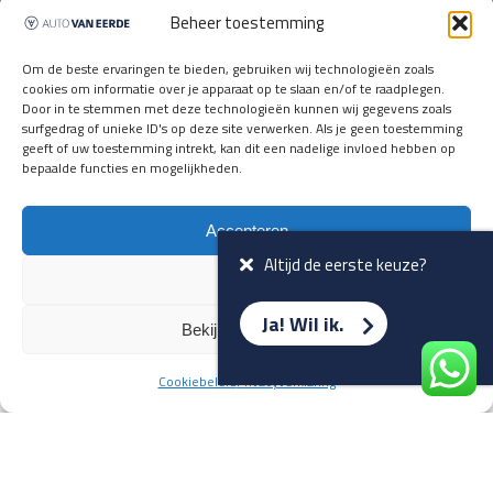
Updates over nieuwbinnen-komers
Beheer toestemming
en verwacht rijplezier ontvangen,
vóórdat ze op de portals staan?
Om de beste ervaringen te bieden, gebruiken wij technologieën zoals
cookies om informatie over je apparaat op te slaan en/of te raadplegen.
Registreer je hier.
Door in te stemmen met deze technologieën kunnen wij gegevens zoals
E-mailadres *
surfgedrag of unieke ID's op deze site verwerken. Als je geen toestemming
geeft of uw toestemming intrekt, kan dit een nadelige invloed hebben op
bepaalde functies en mogelijkheden.
Voornaam *
Accepteren
Altijd de eerste keuze?
Weiger
Ja! Wil ik.
Bekijk voorkeuren
Cookiebeleid
Privacyverklaring
Terug naar overzicht