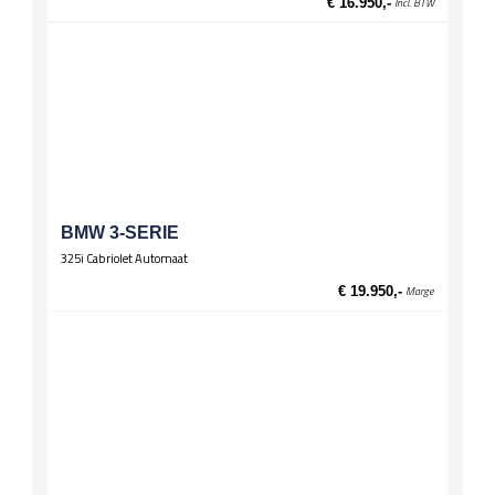
€ 16.950,-
Incl. BTW
BMW 3-SERIE
325i Cabriolet Automaat
€ 19.950,-
Marge