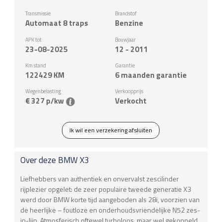
Transmissie
Brandstof
Automaat 8 traps
Benzine
APK tot
Bouwjaar
23-08-2025
12 - 2011
Km stand
Garantie
122429
KM
6 maanden garantie
Wegenbelasting
Verkoopprijs
€ 327 p/kw
Verkocht
Ik wil een verzekering afsluiten
Over deze
BMW
X3
Liefhebbers van authentiek en onvervalst zescilinder
rijplezier opgelet: de zeer populaire tweede generatie X3
werd door BMW korte tijd aangeboden als 28i, voorzien van
de heerlijke – foutloze en onderhoudsvriendelijke N52 zes-
in-lijn. Atmosferisch oftewel turboloos, maar wel gekoppeld