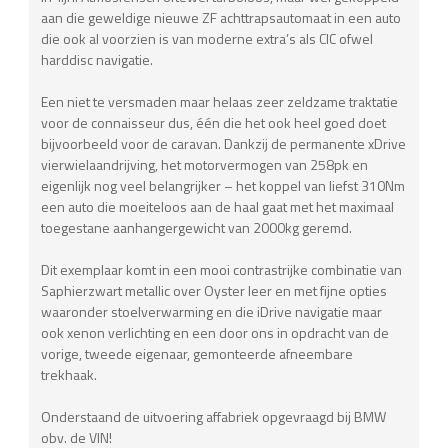
aan die geweldige nieuwe ZF achttrapsautomaat in een auto
die ook al voorzien is van moderne extra’s als CIC ofwel
harddisc navigatie.
Een niet te versmaden maar helaas zeer zeldzame traktatie
voor de connaisseur dus, één die het ook heel goed doet
bijvoorbeeld voor de caravan. Dankzij de permanente xDrive
vierwielaandrijving, het motorvermogen van 258pk en
eigenlijk nog veel belangrijker – het koppel van liefst 310Nm
een auto die moeiteloos aan de haal gaat met het maximaal
toegestane aanhangergewicht van 2000kg geremd.
Dit exemplaar komt in een mooi contrastrijke combinatie van
Saphierzwart metallic over Oyster leer en met fijne opties
waaronder stoelverwarming en die iDrive navigatie maar
ook xenon verlichting en een door ons in opdracht van de
vorige, tweede eigenaar, gemonteerde afneembare
trekhaak.
Onderstaand de uitvoering affabriek opgevraagd bij BMW
obv. de VIN!