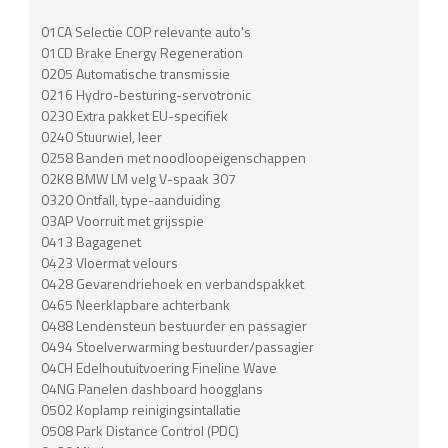
01CA Selectie COP relevante auto's
01CD Brake Energy Regeneration
0205 Automatische transmissie
0216 Hydro-besturing-servotronic
0230 Extra pakket EU-specifiek
0240 Stuurwiel, leer
0258 Banden met noodloopeigenschappen
02K8 BMW LM velg V-spaak 307
0320 Ontfall, type-aanduiding
03AP Voorruit met grijsspie
0413 Bagagenet
0423 Vloermat velours
0428 Gevarendriehoek en verbandspakket
0465 Neerklapbare achterbank
0488 Lendensteun bestuurder en passagier
0494 Stoelverwarming bestuurder/passagier
04CH Edelhoutuitvoering Fineline Wave
04NG Panelen dashboard hoogglans
0502 Koplamp reinigingsintallatie
0508 Park Distance Control (PDC)