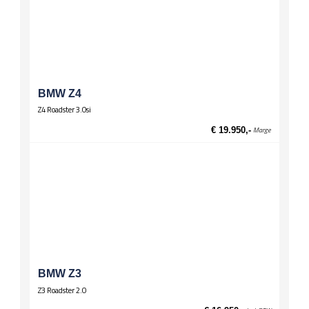
Mistlampen
Leuningen
Middenarmsteun achter
Middenarmsteun voor
Onderstel
BMW Z4
Stuurbekrachtiging, snelheidsafhankelijk
Z4 Roadster 3.0si
Spiegels
€ 19.950,-
Marge
El. verstelbare spiegels, verwarmd
Stuurwiel
Lederen stuur
Wielen
Lichtmetalen velgen 17 inch
Zittingen
Stoelverwarming voor
BMW Z3
Z3 Roadster 2.0