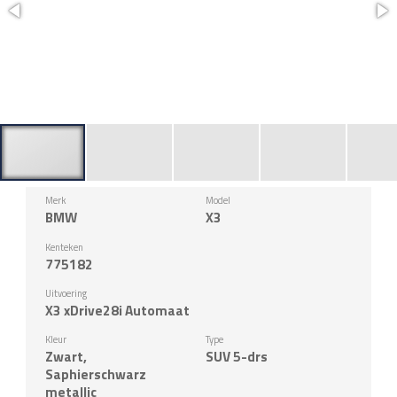
Merk
Model
BMW
X3
Kenteken
775182
Uitvoering
X3 xDrive28i Automaat
Kleur
Type
Zwart,
SUV 5-drs
Saphierschwarz
metallic