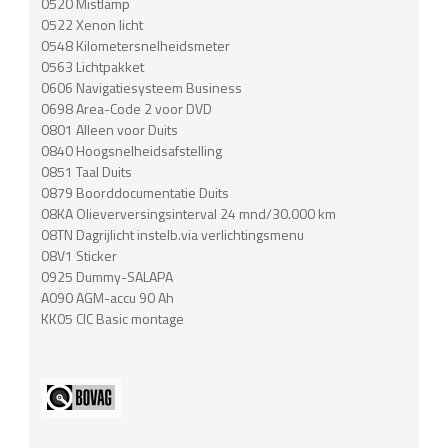
0520 Mistlamp
0522 Xenon licht
0548 Kilometersnelheidsmeter
0563 Lichtpakket
0606 Navigatiesysteem Business
0698 Area-Code 2 voor DVD
0801 Alleen voor Duits
0840 Hoogsnelheidsafstelling
0851 Taal Duits
0879 Boorddocumentatie Duits
08KA Olieverversingsinterval 24 mnd/30.000 km
08TN Dagrijlicht instelb.via verlichtingsmenu
08V1 Sticker
0925 Dummy-SALAPA
A090 AGM-accu 90 Ah
KK05 CIC Basic montage