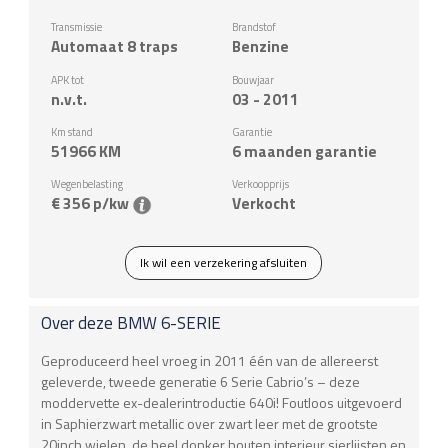
Transmissie
Brandstof
Automaat 8 traps
Benzine
APK tot
Bouwjaar
n.v.t.
03 - 2011
Km stand
Garantie
51966
KM
6 maanden garantie
Wegenbelasting
Verkoopprijs
€ 356 p/kw
Verkocht
Ik wil een verzekering afsluiten
Over deze
BMW
6-SERIE
Geproduceerd heel vroeg in 2011 één van de allereerst
geleverde, tweede generatie 6 Serie Cabrio’s – deze
moddervette ex-dealerintroductie 640i! Foutloos uitgevoerd
in Saphierzwart metallic over zwart leer met de grootste
20inch wielen, de heel donker houten interieur sierlijsten en