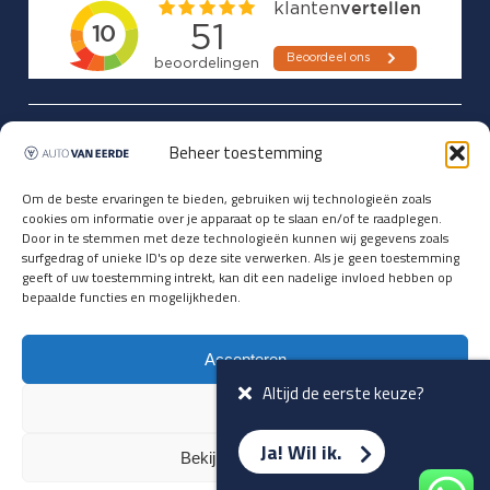
Updates over nieuwbinnen-komers
Beheer toestemming
en verwacht rijplezier ontvangen,
vóórdat ze op de portals staan?
Om de beste ervaringen te bieden, gebruiken wij technologieën zoals
cookies om informatie over je apparaat op te slaan en/of te raadplegen.
Registreer je hier.
Door in te stemmen met deze technologieën kunnen wij gegevens zoals
E-mailadres *
surfgedrag of unieke ID's op deze site verwerken. Als je geen toestemming
geeft of uw toestemming intrekt, kan dit een nadelige invloed hebben op
bepaalde functies en mogelijkheden.
Voornaam *
Accepteren
Altijd de eerste keuze?
Weiger
Ja! Wil ik.
Bekijk voorkeuren