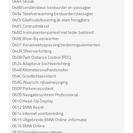
0464 Skizak
0488 Lendensteun bestuurder en passagier
0494 Stoelverwarming bestuurder/passagier
04CV Edelhoutuitvoering ijk stam hoogglans
04KS Contraststiksel
04ND Instrumentenpaneel met leder bekleed
04NE Blow-By verwarmer
04U1 Keramiektoepassing bedieningselementen
04UR Sfeerverlichting
0508 Park Distance Control (PDC)
0524 Adaptieve bochtverlichting
0548 Kilometersnelheidsmeter
05AC Grootlichtassistent
05AG Waarsch. rijbaanwijziging
05DP Parkeerassistent
0609 Navigatiesysteem Professional
0610 Head-Up Display
0612 BMW Assist
0614 Internet voorbereiding
0615 Uitgebreide BMW Online-informatie
0616 BMW Online
0620 Spraakinvoersysteem