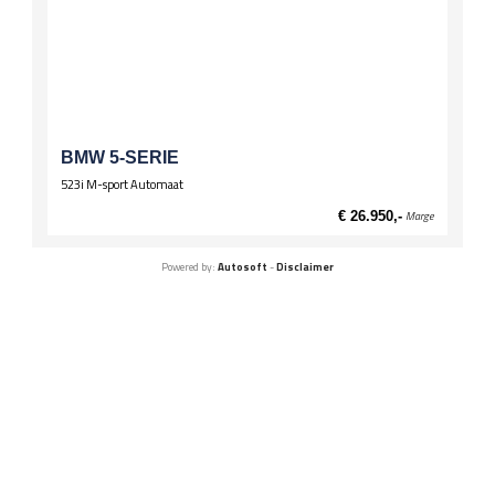
BMW 5-SERIE
523i M-sport Automaat
€ 26.950,-
Marge
Powered by:
Autosoft
-
Disclaimer