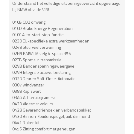
Onderstaand het volledige uitvoeringsoverzicht opgevraagd
bij BMW obv. de VIN!
01CB CO2 omvang
01CD Brake Energy Regeneration
01CC Auto-start-stop-functie
0230 EU-specifieke extra werkzaamheden
0248 Stuurwielverwarming
02H9 BMW LM velg V-spaak 356
02TB Sport aut. transmissie
02VB Bandenspanningsweergave
02VH Integrale actieve besturing
0323 Deuren Soft-Close-Automatic
0387 windvanger
0388 Kap zwart
03AG Achteruitrijcamera
0423 Vloermat velours
0428 Gevarendriehoek en verbandspakket
0430 Binnen-/buitenspiegel, aut. dimmend
0441 Roker-kit
0456 Zitting comfort met geheugen