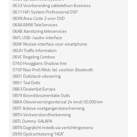
0633 Voorbereiding zaktelefoon Business
0677 HiFi System Professional DSP
0698 Area-Code 2 voor DVD
06AA BMW TeleServices
06AB Aansturing teleservices
06FL USB-/audio-interface
06NF Muziek-interface voor smartphone
06UH Traffic Information
06VC Regeling Combox
0760 Hoogglans Shadow line
07SP Navi Prof./Mob. tel. voorber. Bluetooth
0801 Duitsland-uitvoering
0851 Taal Duits
0863 Dealerlijst Europa
0879 Boorddocumentatie Duits
08KA Olieverversingsinterval 24 mnd/30.000 km
08TF Actieve voetgangersbescherming
08TH Verkeersbordherkenning
08TL Dummy-SALAPA
08TN Dagrijlicht instelb.via verlichtingsmenu
0999 Opdrachtsturing "HEA"