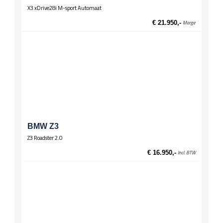
X3 xDrive28i M-sport Automaat
€ 21.950,-
Marge
BMW Z3
Z3 Roadster 2.0
€ 16.950,-
Incl. BTW