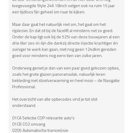
toegevoegde Style 246 18inch velgen ook na ruim 15 jaar
een tijdloos fijn geheel om naar te kijken.
Maar daar gaat het natuurlijk niet om, het gaat om het
rijplezier. En dat zit bij de facelift al minstens net zo goed.
Onder de kap ligt ook bij de 525i van deze bouwjaren al een
drie liter zes-in-lijn die dankzij directe injectie krachtiger én
zuiniger te werk kan gaan, met nog geen 124dkm gereden
goed voor minstens nog eens tien van zulke jaren.
Onderweg geniet je dan van een paar goed gekozen opties,
zoals het grote glazen panoramadak, natuurlijk leren
bekleding met stoelverwarming en heel mooi – de Navigatie
Professional.
Het overzicht van alle optiecodes vind je tot slot
onderstaand.
01CA Selectie COP relevante auto's
01CB CO2 omvang
0205 Automatische transmissie