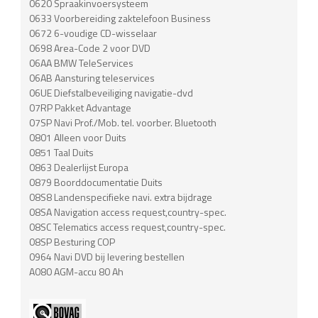
0620 Spraakinvoersysteem
0633 Voorbereiding zaktelefoon Business
0672 6-voudige CD-wisselaar
0698 Area-Code 2 voor DVD
06AA BMW TeleServices
06AB Aansturing teleservices
06UE Diefstalbeveiliging navigatie-dvd
07RP Pakket Advantage
07SP Navi Prof./Mob. tel. voorber. Bluetooth
0801 Alleen voor Duits
0851 Taal Duits
0863 Dealerlijst Europa
0879 Boorddocumentatie Duits
08S8 Landenspecifieke navi. extra bijdrage
08SA Navigation access request,country-spec.
08SC Telematics access request,country-spec.
08SP Besturing COP
0964 Navi DVD bij levering bestellen
A080 AGM-accu 80 Ah