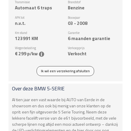
Transmissie
Brandstof
Automaat 6 traps
Benzine
APK tot
Bouwjaar
n.v.t.
03 - 2008
Km stand
Garantie
123991
KM
6 maanden garantie
Wegenbelasting
Verkoopprijs
€ 299 p/kw
Verkocht
Ik wil een verzekering afsluiten
Over deze
BMW
5-SERIE
Al tien jaar een vast waarde bij AUTO van Eerde in de
showroom en dus ook bij menig van onze klanten op de
oprit: een fijn uitgevoerde 5 Serie Touring. Neem deze
lekkere facelift versie van de e61 bijvoorbeeld, met de vele
scherpe lijnen nog altijd een mooi actueel ontwerp – dankzij
de LED-verlichtingselementen en de hier door ons nog