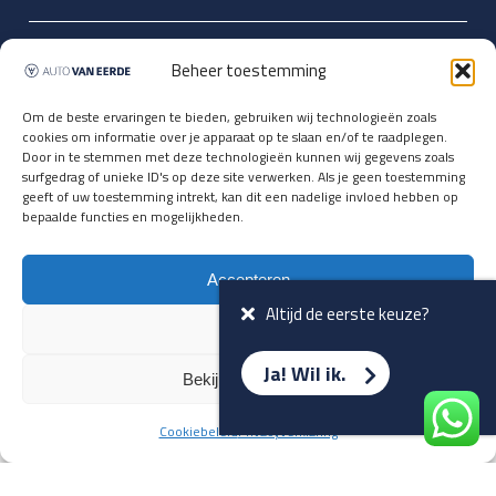
Updates over nieuwbinnen-komers
Beheer toestemming
en verwacht rijplezier ontvangen,
vóórdat ze op de portals staan?
Om de beste ervaringen te bieden, gebruiken wij technologieën zoals
cookies om informatie over je apparaat op te slaan en/of te raadplegen.
Registreer je hier.
Door in te stemmen met deze technologieën kunnen wij gegevens zoals
E-mailadres *
surfgedrag of unieke ID's op deze site verwerken. Als je geen toestemming
geeft of uw toestemming intrekt, kan dit een nadelige invloed hebben op
bepaalde functies en mogelijkheden.
Voornaam *
Accepteren
Altijd de eerste keuze?
Weiger
Ja! Wil ik.
Bekijk voorkeuren
Cookiebeleid
Privacyverklaring
Terug naar overzicht