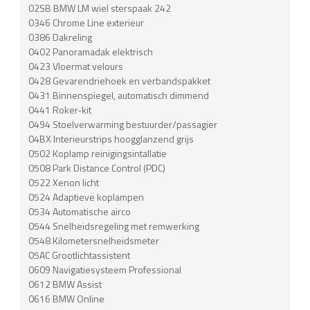
02SB BMW LM wiel sterspaak 242
0346 Chrome Line exterieur
0386 Dakreling
0402 Panoramadak elektrisch
0423 Vloermat velours
0428 Gevarendriehoek en verbandspakket
0431 Binnenspiegel, automatisch dimmend
0441 Roker-kit
0494 Stoelverwarming bestuurder/passagier
04BX Interieurstrips hoogglanzend grijs
0502 Koplamp reinigingsintallatie
0508 Park Distance Control (PDC)
0522 Xenon licht
0524 Adaptieve koplampen
0534 Automatische airco
0544 Snelheidsregeling met remwerking
0548 Kilometersnelheidsmeter
05AC Grootlichtassistent
0609 Navigatiesysteem Professional
0612 BMW Assist
0616 BMW Online