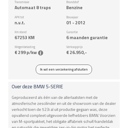
Transmissie
Brandstof
Automaat 8 traps
Benzine
APK tot
Bouwjaar
n.v.t.
01 - 2012
Km stand
Garantie
67253
KM
6 maanden garantie
Wegenbelasting
Verkoopprijs
€ 299 p/kw
€ 26.950,-
Ik wil een verzekering afsluiten
Over deze
BMW
5-SERIE
Geproduceerd als één van de allerlaatsten met de
atmosferische zescilinder en uit de showroom van de dealer
verkocht toen de 523i al uit productie gegaan was, deze
opvallend compleet uitgevoerde liefhebbers BMW. Voorzien
van M-sportpakket, het obligate affabriek schuif/kandeldak
en natuurlijk die geweldige zes-in-lijn motor het perfecte