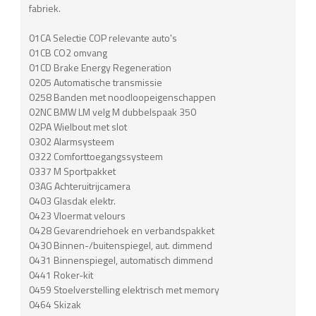
fabriek.
01CA Selectie COP relevante auto's
01CB CO2 omvang
01CD Brake Energy Regeneration
0205 Automatische transmissie
0258 Banden met noodloopeigenschappen
02NC BMW LM velg M dubbelspaak 350
02PA Wielbout met slot
0302 Alarmsysteem
0322 Comforttoegangssysteem
0337 M Sportpakket
03AG Achteruitrijcamera
0403 Glasdak elektr.
0423 Vloermat velours
0428 Gevarendriehoek en verbandspakket
0430 Binnen-/buitenspiegel, aut. dimmend
0431 Binnenspiegel, automatisch dimmend
0441 Roker-kit
0459 Stoelverstelling elektrisch met memory
0464 Skizak