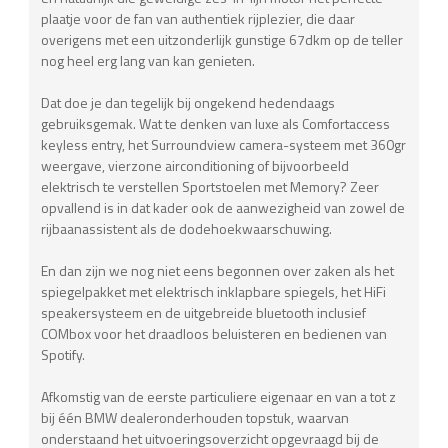
plaatje voor de fan van authentiek rijplezier, die daar
overigens met een uitzonderlijk gunstige 67dkm op de teller
nog heel erg lang van kan genieten.
Dat doe je dan tegelijk bij ongekend hedendaags
gebruiksgemak. Wat te denken van luxe als Comfortaccess
keyless entry, het Surroundview camera-systeem met 360gr
weergave, vierzone airconditioning of bijvoorbeeld
elektrisch te verstellen Sportstoelen met Memory? Zeer
opvallend is in dat kader ook de aanwezigheid van zowel de
rijbaanassistent als de dodehoekwaarschuwing.
En dan zijn we nog niet eens begonnen over zaken als het
spiegelpakket met elektrisch inklapbare spiegels, het HiFi
speakersysteem en de uitgebreide bluetooth inclusief
COMbox voor het draadloos beluisteren en bedienen van
Spotify.
Afkomstig van de eerste particuliere eigenaar en van a tot z
bij één BMW dealeronderhouden topstuk, waarvan
onderstaand het uitvoeringsoverzicht opgevraagd bij de