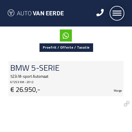
Proefrit / Offerte / Taxatie
BMW
5-SERIE
523i M-sport Automaat
67253 KM - 2012
€
26.950,-
Marge