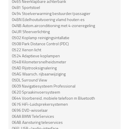
0465 Neerklapbare achterbank
0481 Sportstoel
0494 Stoelverwarming bestuurder/passagier
04BN Edelhoutuitvoering vlamd houten es
04NB Autom.airconditioning met 4-zoneregeling
04UR Sfeerverlichting
0502 Koplamp reinigingsintallatie
0508 Park Distance Control (PDC)
0522 Xenon licht
0524 Adaptieve koplampen
0548 Kilometersnelheidsmeter
05AD Rijstrooksignalering
05AG Waarsch. rijbaanwijziging
05DL Surround View
0609 Navigatiesysteem Professional
0620 Spraakinvoersysteem
0644 Voorbereid. mobiele telefoon m Bluetooth
0676 HiFi-Luidsprekersystemen
0696 DVD-wisselaar
06AA BMW TeleServices
06AB Aansturing teleservices
06FL USB-/audio-interface