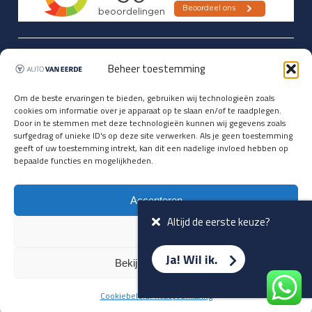
Updates over nieuwbinnen-komers
Beheer toestemming
en verwacht rijplezier ontvangen,
vóórdat ze op de portals staan?
Om de beste ervaringen te bieden, gebruiken wij technologieën zoals
cookies om informatie over je apparaat op te slaan en/of te raadplegen.
Registreer je hier.
Door in te stemmen met deze technologieën kunnen wij gegevens zoals
E-mailadres *
surfgedrag of unieke ID's op deze site verwerken. Als je geen toestemming
geeft of uw toestemming intrekt, kan dit een nadelige invloed hebben op
bepaalde functies en mogelijkheden.
Voornaam *
Accepteren
Altijd de eerste keuze?
Weiger
Ja! Wil ik.
Bekijk voorkeuren
Cookiebeleid
Privacyverklaring
Terug naar overzicht