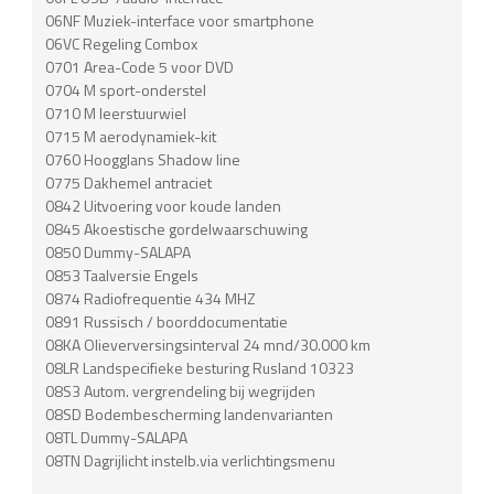
06NF Muziek-interface voor smartphone
06VC Regeling Combox
0701 Area-Code 5 voor DVD
0704 M sport-onderstel
0710 M leerstuurwiel
0715 M aerodynamiek-kit
0760 Hoogglans Shadow line
0775 Dakhemel antraciet
0842 Uitvoering voor koude landen
0845 Akoestische gordelwaarschuwing
0850 Dummy-SALAPA
0853 Taalversie Engels
0874 Radiofrequentie 434 MHZ
0891 Russisch / boorddocumentatie
08KA Olieverversingsinterval 24 mnd/30.000 km
08LR Landspecifieke besturing Rusland 10323
08S3 Autom. vergrendeling bij wegrijden
08SD Bodembescherming landenvarianten
08TL Dummy-SALAPA
08TN Dagrijlicht instelb.via verlichtingsmenu