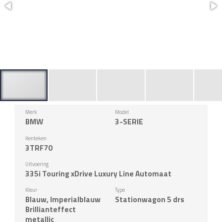
Merk
Model
BMW
3-SERIE
Kenteken
3TRF70
Uitvoering
335i Touring xDrive Luxury Line Automaat
Kleur
Type
Blauw, Imperialblauw
Stationwagon 5 drs
Brillianteffect
metallic