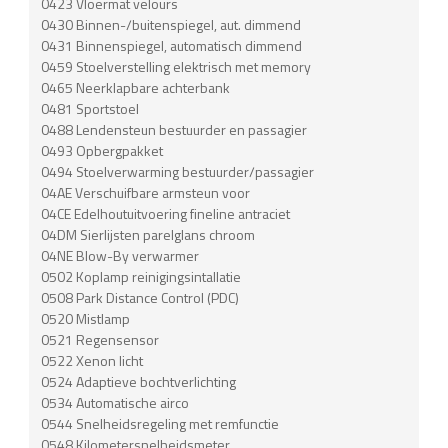
0423 Vloermat velours
0430 Binnen-/buitenspiegel, aut. dimmend
0431 Binnenspiegel, automatisch dimmend
0459 Stoelverstelling elektrisch met memory
0465 Neerklapbare achterbank
0481 Sportstoel
0488 Lendensteun bestuurder en passagier
0493 Opbergpakket
0494 Stoelverwarming bestuurder/passagier
04AE Verschuifbare armsteun voor
04CE Edelhoutuitvoering fineline antraciet
04DM Sierlijsten parelglans chroom
04NE Blow-By verwarmer
0502 Koplamp reinigingsintallatie
0508 Park Distance Control (PDC)
0520 Mistlamp
0521 Regensensor
0522 Xenon licht
0524 Adaptieve bochtverlichting
0534 Automatische airco
0544 Snelheidsregeling met remfunctie
0548 Kilometersnelheidsmeter