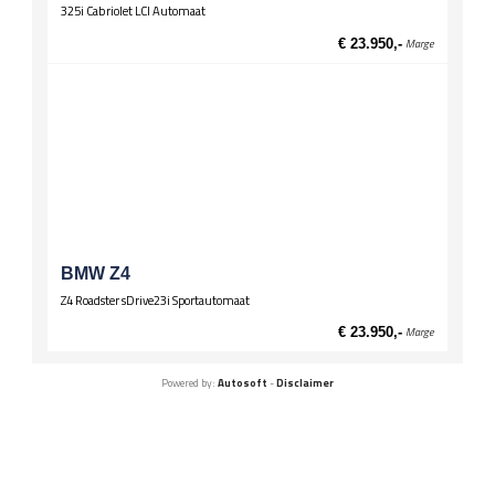
325i Cabriolet LCI Automaat
€ 23.950,-
Marge
BMW Z4
Z4 Roadster sDrive23i Sportautomaat
€ 23.950,-
Marge
Powered by:
Autosoft
-
Disclaimer