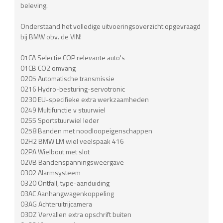
beleving.
Onderstaand het volledige uitvoeringsoverzicht opgevraagd
bij BMW obv. de VIN!
01CA Selectie COP relevante auto's
01CB CO2 omvang
0205 Automatische transmissie
0216 Hydro-besturing-servotronic
0230 EU-specifieke extra werkzaamheden
0249 Multifunctie v stuurwiel
0255 Sportstuurwiel leder
0258 Banden met noodloopeigenschappen
02H2 BMW LM wiel veelspaak 416
02PA Wielbout met slot
02VB Bandenspanningsweergave
0302 Alarmsysteem
0320 Ontfall, type-aanduiding
03AC Aanhangwagenkoppeling
03AG Achteruitrijcamera
03DZ Vervallen extra opschrift buiten