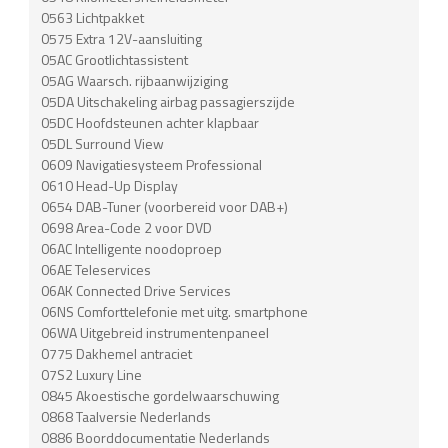
0563 Lichtpakket
0575 Extra 12V-aansluiting
05AC Grootlichtassistent
05AG Waarsch. rijbaanwijziging
05DA Uitschakeling airbag passagierszijde
05DC Hoofdsteunen achter klapbaar
05DL Surround View
0609 Navigatiesysteem Professional
0610 Head-Up Display
0654 DAB-Tuner (voorbereid voor DAB+)
0698 Area-Code 2 voor DVD
06AC Intelligente noodoproep
06AE Teleservices
06AK Connected Drive Services
06NS Comforttelefonie met uitg. smartphone
06WA Uitgebreid instrumentenpaneel
0775 Dakhemel antraciet
07S2 Luxury Line
0845 Akoestische gordelwaarschuwing
0868 Taalversie Nederlands
0886 Boorddocumentatie Nederlands