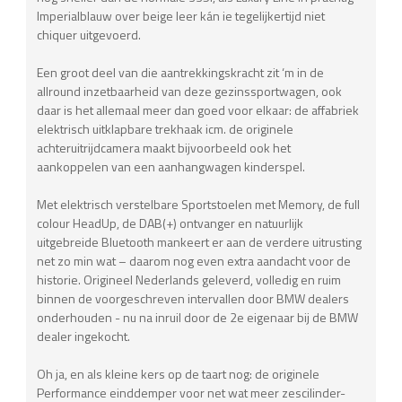
Imperialblauw over beige leer kán ie tegelijkertijd niet
chiquer uitgevoerd.
Een groot deel van die aantrekkingskracht zit ‘m in de
allround inzetbaarheid van deze gezinssportwagen, ook
daar is het allemaal meer dan goed voor elkaar: de affabriek
elektrisch uitklapbare trekhaak icm. de originele
achteruitrijdcamera maakt bijvoorbeeld ook het
aankoppelen van een aanhangwagen kinderspel.
Met elektrisch verstelbare Sportstoelen met Memory, de full
colour HeadUp, de DAB(+) ontvanger en natuurlijk
uitgebreide Bluetooth mankeert er aan de verdere uitrusting
net zo min wat – daarom nog even extra aandacht voor de
historie. Origineel Nederlands geleverd, volledig en ruim
binnen de voorgeschreven intervallen door BMW dealers
onderhouden - nu na inruil door de 2e eigenaar bij de BMW
dealer ingekocht.
Oh ja, en als kleine kers op de taart nog: de originele
Performance einddemper voor net wat meer zescilinder-