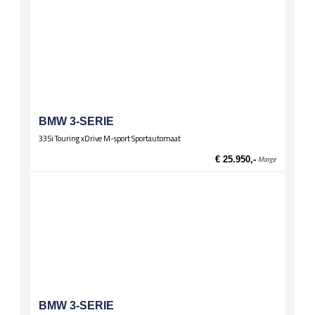
Sportstuur
Verwarming / temperatuur
Buitentemperatuurmeter
Wielen
Lichtmetalen velgen 17 inch
Zittingen
BMW 3-SERIE
Stoelverwarming voor
335i Touring xDrive M-sport Sportautomaat
€ 25.950,-
Marge
BMW 3-SERIE