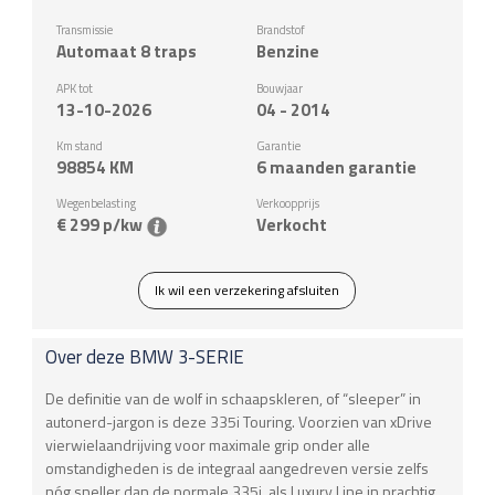
Transmissie
Brandstof
Automaat 8 traps
Benzine
APK tot
Bouwjaar
13-10-2026
04 - 2014
Km stand
Garantie
98854
KM
6 maanden garantie
Wegenbelasting
Verkoopprijs
€ 299 p/kw
Verkocht
Ik wil een verzekering afsluiten
Over deze
BMW
3-SERIE
De definitie van de wolf in schaapskleren, of “sleeper” in
autonerd-jargon is deze 335i Touring. Voorzien van xDrive
vierwielaandrijving voor maximale grip onder alle
omstandigheden is de integraal aangedreven versie zelfs
nóg sneller dan de normale 335i, als Luxury Line in prachtig