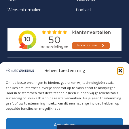
Wensenformulier
Contact
Updates over nieuwbinnen-komers
Beheer toestemming
en verwacht rijplezier ontvangen,
vóórdat ze op de portals staan?
Om de beste ervaringen te bieden, gebruiken wij technologieën zoals
cookies om informatie over je apparaat op te slaan en/of te raadplegen.
Registreer je hier.
Door in te stemmen met deze technologieën kunnen wij gegevens zoals
E-mailadres *
surfgedrag of unieke ID's op deze site verwerken. Als je geen toestemming
geeft of uw toestemming intrekt, kan dit een nadelige invloed hebben op
bepaalde functies en mogelijkheden.
Voornaam *
Accepteren