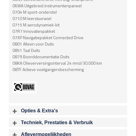
06WA Uitgebreid instrumentenpaneel
0704 M sport-onderstel
0710 M leerstuurwiel
0715 M aerodynamiek-kit
07R7 Innovatiespakket
07XP Navigatiepakket Connected Drive
0801 Alleen voor Duits
0851 Taal Duits
0879 Boorddocumentatie Duits
08KA Olieverversingsinterval 24 mnd/30.000 km
08TF Actieve voetgangersbescherming
Opties & Extra's
Uitgelichte opties
Techniek, Prestaties & Verbruik
Extra's
Aantal cylinders
Motorinhoud
Aflevermogelijkheden
Achteropkomend verkeer waarschuwing