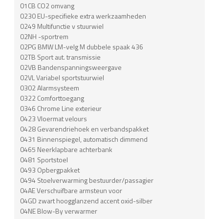
01CB CO2 omvang
0230 EU-specifieke extra werkzaamheden
0249 Multifunctie v stuurwiel
02NH -sportrem
02PG BMW LM-velg M dubbele spaak 436
02TB Sport aut. transmissie
02VB Bandenspanningsweergave
02VL Variabel sportstuurwiel
0302 Alarmsysteem
0322 Comforttoegang
0346 Chrome Line exterieur
0423 Vloermat velours
0428 Gevarendriehoek en verbandspakket
0431 Binnenspiegel, automatisch dimmend
0465 Neerklapbare achterbank
0481 Sportstoel
0493 Opbergpakket
0494 Stoelverwarming bestuurder/passagier
04AE Verschuifbare armsteun voor
04GD zwart hoogglanzend accent oxid-silber
04NE Blow-By verwarmer