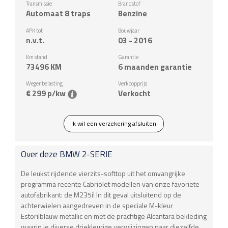
Transmissie
Brandstof
Automaat 8 traps
Benzine
APK tot
Bouwjaar
n.v.t.
03 - 2016
Km stand
Garantie
73496
KM
6 maanden garantie
Wegenbelasting
Verkoopprijs
€ 299 p/kw
Verkocht
Ik wil een verzekering afsluiten
Over deze
BMW
2-SERIE
De leukst rijdende vierzits-softtop uit het omvangrijke
programma recente Cabriolet modellen van onze favoriete
autofabrikant: de M235i! In dit geval uitsluitend op de
achterwielen aangedreven in de speciale M-kleur
Estorilblauw metallic en met de prachtige Alcantara bekleding
waarin je diverse driekleurige verwijzingen naar diezelfde