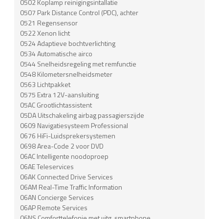
0502 Koplamp reinigingsintallatie
0507 Park Distance Control (PDC), achter
0521 Regensensor
0522 Xenon licht
0524 Adaptieve bochtverlichting
0534 Automatische airco
0544 Snelheidsregeling met remfunctie
0548 Kilometersnelheidsmeter
0563 Lichtpakket
0575 Extra 12V-aansluiting
05AC Grootlichtassistent
05DA Uitschakeling airbag passagierszijde
0609 Navigatiesysteem Professional
0676 HiFi-Luidsprekersystemen
0698 Area-Code 2 voor DVD
06AC Intelligente noodoproep
06AE Teleservices
06AK Connected Drive Services
06AM Real-Time Traffic Information
06AN Concierge Services
06AP Remote Services
06NS Comforttelefonie met uitg. smartphone