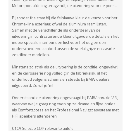
Motorsport afdeling terugvindt, de uitvoering voor de purist.
Bijzonder fris staat bij die felblauwe kleur de keuze voor het
Chrome-line exterieur, ofwel de aluminium raamlijsten.
Samen met de verschillende als onderdeel van de
uitvoering in contrasterende kleur uitgevoerde details en het
mooie speciale interieur een lust voor het oog en een
onderscheidend aanbod tussen de veelal grijze en zwarte
zescilinder modellen.
Minstens zo strak als de uitvoering is de conditie: ongevalvrij
en de carrosserie nog volledig in de fabriekslak, al het
onderhoud volgens schema en steeds bij BMW dealers
uitgevoerd. Zo wil je ‘m!
Onderstaand de uitvoering opgevraagd bij BMW obv. de VIN,
waarvan we je graag nog even op zeldzame en fijne opties
als Comfortaccess en het Professional Navigatiesysteem met
HiFi speakers attenderen.
01CA Selectie COP relevante auto's