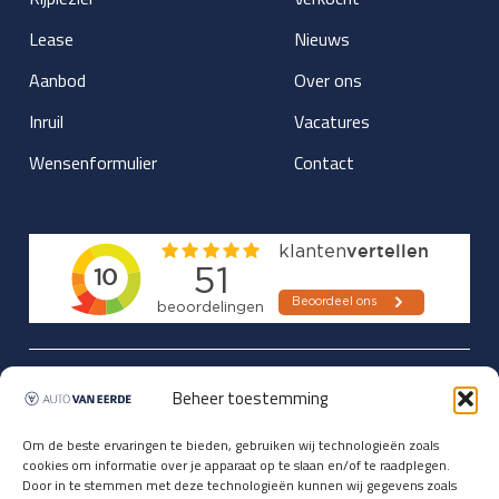
Lease
Nieuws
Aanbod
Over ons
Inruil
Vacatures
Wensenformulier
Contact
Updates over nieuwbinnen-komers
Beheer toestemming
en verwacht rijplezier ontvangen,
vóórdat ze op de portals staan?
Om de beste ervaringen te bieden, gebruiken wij technologieën zoals
cookies om informatie over je apparaat op te slaan en/of te raadplegen.
Registreer je hier.
Door in te stemmen met deze technologieën kunnen wij gegevens zoals