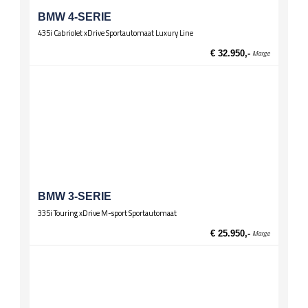
Open dak, electro-hydraulisch (bij stoffen dak)
BMW 4-SERIE
Spiegels
435i Cabriolet xDrive Sportautomaat Luxury Line
El. verstelbare spiegels
€ 32.950,-
Marge
El. verstelbare spiegels, verwarmd
Stuurwiel
Lederen stuur
Sportstuur
Zittingen
Passagiersstoel hoogte verstelbaar
Sportstoelen
BMW 3-SERIE
335i Touring xDrive M-sport Sportautomaat
€ 25.950,-
Marge