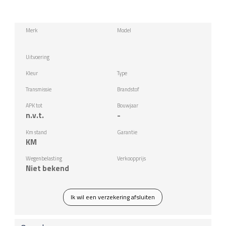
Merk
Model
Uitvoering
Kleur
Type
Transmissie
Brandstof
APK tot
Bouwjaar
n.v.t.
-
Km stand
Garantie
KM
Wegenbelasting
Verkoopprijs
Niet bekend
Ik wil een verzekering afsluiten