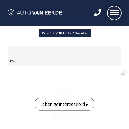
Proefrit / Offerte / Taxatie
KM -
Ik ben geïnteresseerd